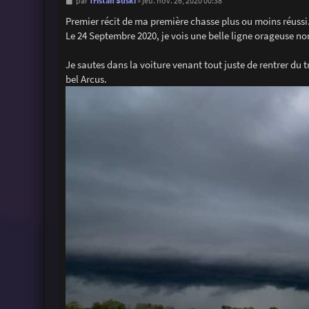
M
Tristan Suski
par
»
jeu. nov. 26, 2020 00:38
e
s
Premier récit de ma première chasse plus ou moins réussi
s
Le 24 Septembre 2020, je vois une belle ligne orageuse no
a
g
e
Je sautes dans la voiture venant tout juste de rentrer du 
bel Arcus.