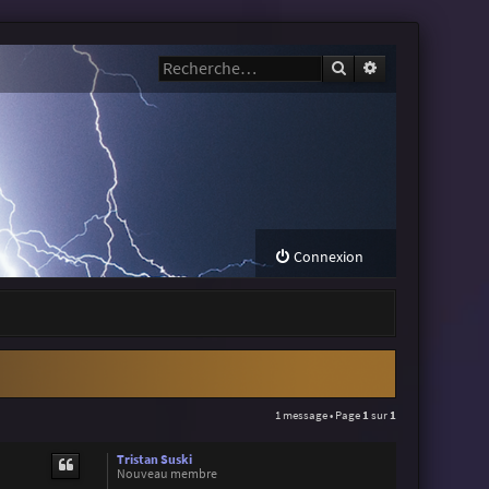
Rechercher
Recherche avanc
Connexion
1 message • Page
1
sur
1
Tristan Suski
Nouveau membre