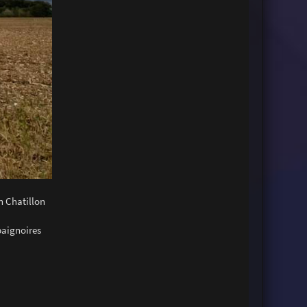
n Chatillon
baignoires