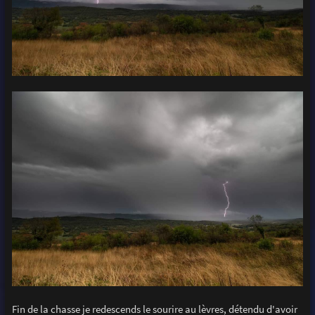
Fin de la chasse je redescends le sourire au lèvres, détendu d'avoir