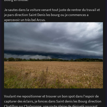
e
Je sautes dans la voiture venant tout juste de rentrer du travail et
je pars direction Saint Denis les bourg ou je commences a
apercevoir un très bel Arcus.
Voulant me repositionner et trouver un bon spot dans l'espoir de
capturer des éclairs, je fonces dans Saint denis les Bourg direction
Chatillon sur Chalaronne, une route pleine de dénivelé pouvant