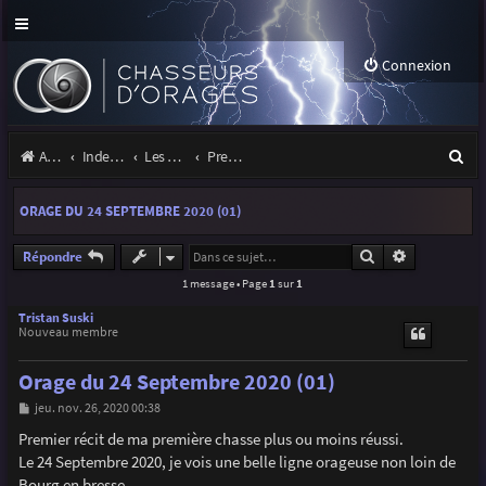
Connexion
R
Accueil
Index du forum
Les orages
Premiers pas sous les orages
e
ORAGE DU 24 SEPTEMBRE 2020 (01)
c
h
Rechercher
Recherche a
Répondre
1 message • Page
1
sur
1
e
r
Tristan Suski
Nouveau membre
c
Orage du 24 Septembre 2020 (01)
h
M
jeu. nov. 26, 2020 00:38
e
e
s
Premier récit de ma première chasse plus ou moins réussi.
r
s
Le 24 Septembre 2020, je vois une belle ligne orageuse non loin de
a
g
Bourg en bresse.