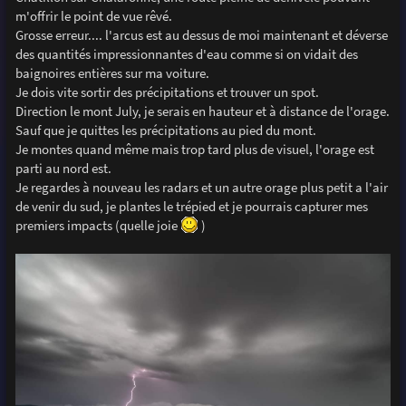
m'offrir le point de vue rêvé.
Grosse erreur.... l'arcus est au dessus de moi maintenant et déverse
des quantités impressionnantes d'eau comme si on vidait des
baignoires entières sur ma voiture.
Je dois vite sortir des précipitations et trouver un spot.
Direction le mont July, je serais en hauteur et à distance de l'orage.
Sauf que je quittes les précipitations au pied du mont.
Je montes quand même mais trop tard plus de visuel, l'orage est
parti au nord est.
Je regardes à nouveau les radars et un autre orage plus petit a l'air
de venir du sud, je plantes le trépied et je pourrais capturer mes
premiers impacts (quelle joie
)