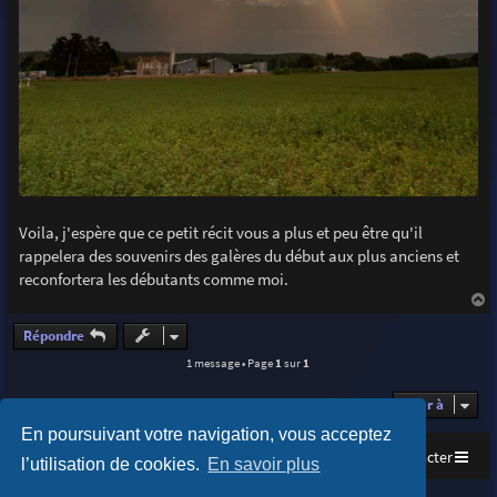
Voila, j'espère que ce petit récit vous a plus et peu être qu'il
rappelera des souvenirs des galères du début aux plus anciens et
reconfortera les débutants comme moi.
a
u
Répondre
t
1 message • Page
1
sur
1
Aller à
En poursuivant votre navigation, vous acceptez
Accueil
Index du forum
Nous contacter
l’utilisation de cookies.
En savoir plus