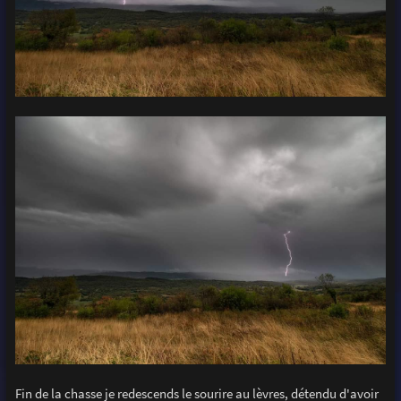
Fin de la chasse je redescends le sourire au lèvres, détendu d'avoir