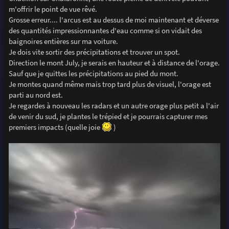
m'offrir le point de vue rêvé.
Grosse erreur.... l'arcus est au dessus de moi maintenant et déverse
des quantités impressionnantes d'eau comme si on vidait des
baignoires entières sur ma voiture.
Je dois vite sortir des précipitations et trouver un spot.
Direction le mont July, je serais en hauteur et à distance de l'orage.
Sauf que je quittes les précipitations au pied du mont.
Je montes quand même mais trop tard plus de visuel, l'orage est
parti au nord est.
Je regardes à nouveau les radars et un autre orage plus petit a l'air
de venir du sud, je plantes le trépied et je pourrais capturer mes
premiers impacts (quelle joie
)