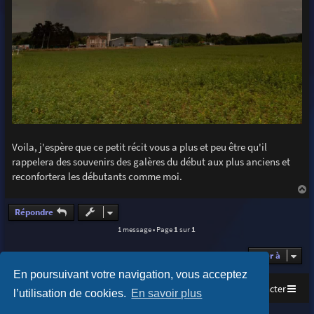
Voila, j'espère que ce petit récit vous a plus et peu être qu'il
rappelera des souvenirs des galères du début aux plus anciens et
reconfortera les débutants comme moi.
a
u
Répondre
t
1 message • Page
1
sur
1
Aller à
En poursuivant votre navigation, vous acceptez
Accueil
Index du forum
Nous contacter
l’utilisation de cookies.
En savoir plus