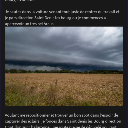
e
Je sautes dans la voiture venant tout juste de rentrer du travail et
je pars direction Saint Denis les bourg ou je commences a
apercevoir un très bel Arcus.
Voulant me repositionner et trouver un bon spot dans l'espoir de
capturer des éclairs, je fonces dans Saint denis les Bourg direction
Chatillon sur Chalaronne, une route pleine de dénivelé pouvant