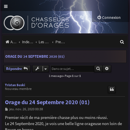
Connexion
R
Accueil
Index du forum
Les orages
Premiers pas sous les orages
e
ORAGE DU 24 SEPTEMBRE 2020 (01)
c
h
Rechercher
Recherche a
Répondre
1 message • Page
1
sur
1
e
r
Tristan Suski
Nouveau membre
c
Orage du 24 Septembre 2020 (01)
h
M
jeu. nov. 26, 2020 00:38
e
e
s
Premier récit de ma première chasse plus ou moins réussi.
r
s
Le 24 Septembre 2020, je vois une belle ligne orageuse non loin de
a
g
Bourg en bresse.