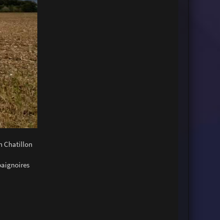
n Chatillon
baignoires