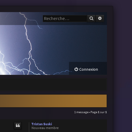
Rechercher
Recherche avanc
Connexion
1 message • Page
1
sur
1
Tristan Suski
Nouveau membre