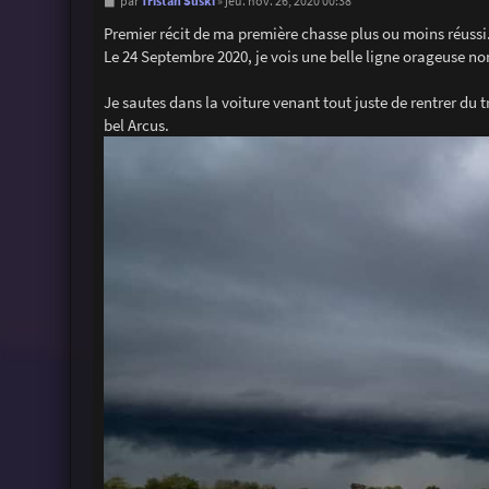
M
Tristan Suski
par
»
jeu. nov. 26, 2020 00:38
e
s
Premier récit de ma première chasse plus ou moins réussi
s
Le 24 Septembre 2020, je vois une belle ligne orageuse no
a
g
e
Je sautes dans la voiture venant tout juste de rentrer du 
bel Arcus.