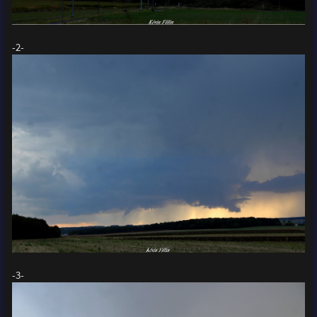
-2-
-3-