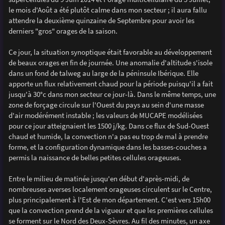
e
le mois d'Août a été plutôt calme dans mon secteur ; il aura fallu
attendre la deuxième quinzaine de Septembre pour avoir les
derniers "gros" orages de la saison.
Ce jour, la situation synoptique était favorable au développement
de beaux orages en fin de journée. Une anomalie d'altitude s'isole
dans un fond de talweg au large de la péninsule Ibérique. Elle
apporte un flux relativement chaud pour la période puisqu'il a fait
jusqu'à 30°c dans mon secteur ce jour-là. Dans le même temps, une
zone de forçage circule sur l'Ouest du pays au sein d'une masse
d'air modérément instable ; les valeurs de MUCAPE modélisées
pour ce jour atteignaient les 1500 j/kg. Dans ce flux de Sud-Ouest
chaud et humide, la convection n'a pas eu trop de mal à prendre
forme, et la configuration dynamique dans les basses-couches a
permis la naissance de belles petites cellules orageuses.
Entre le milieu de matinée jusqu'en début d'après-midi, de
nombreuses averses localement orageuses circulent sur le Centre,
plus principalement à l'Est de mon département. C'est vers 15h00
que la convection prend de la vigueur et que les premières cellules
se forment sur le Nord des Deux-Sèvres. Au fil des minutes, un axe