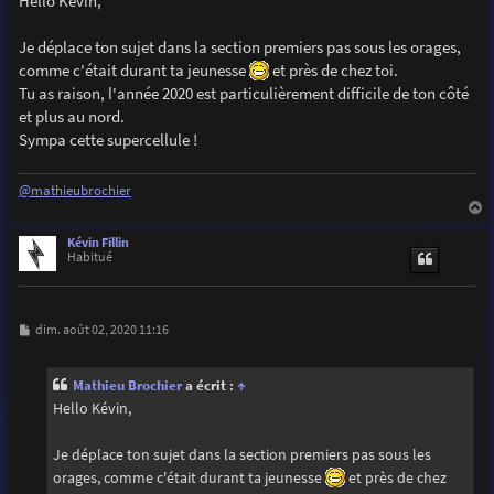
Hello Kévin,
s
a
g
Je déplace ton sujet dans la section premiers pas sous les orages,
e
comme c'était durant ta jeunesse
et près de chez toi.
Tu as raison, l'année 2020 est particulièrement difficile de ton côté
et plus au nord.
Sympa cette supercellule !
@mathieubrochier
a
u
Kévin Fillin
t
Habitué
M
dim. août 02, 2020 11:16
e
s
s
Mathieu Brochier
a écrit :
↑
a
g
Hello Kévin,
e
Je déplace ton sujet dans la section premiers pas sous les
orages, comme c'était durant ta jeunesse
et près de chez