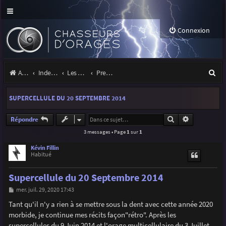
Connexion
R
Accueil
Index du forum
Les orages
Premiers pas sous les orages
e
SUPERCELLULE DU 20 SEPTEMBRE 2014
c
h
Rechercher
Recherche a
Répondre
3 messages • Page
1
sur
1
e
r
Kévin Fillin
Habitué
c
Supercellule du 20 Septembre 2014
h
M
mer. juil. 29, 2020 17:43
e
e
s
Tant qu'il n'y a rien à se mettre sous la dent avec cette année 2020
r
s
morbide, je continue mes récits façon"rétro". Après les
a
g
supercellules du 9 Juin 2014 et l'orage multicellulaire du 3 Juillet,