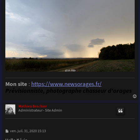
Mon site
:
https://www.newsorages.fr/
Prévisionniste, photographe chasseur d'orages
a
u
Mathieu Brochier
t
Administrateur - Site Admin
M
ven. juil. 31, 2020 15:13
e
s