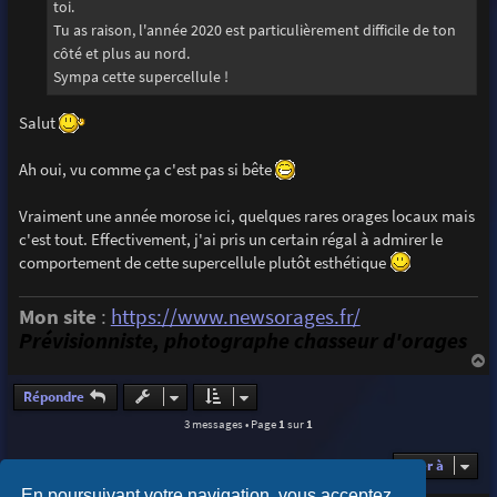
toi.
Tu as raison, l'année 2020 est particulièrement difficile de ton
côté et plus au nord.
Sympa cette supercellule !
Salut
Ah oui, vu comme ça c'est pas si bête
Vraiment une année morose ici, quelques rares orages locaux mais
c'est tout. Effectivement, j'ai pris un certain régal à admirer le
comportement de cette supercellule plutôt esthétique
Mon site
:
https://www.newsorages.fr/
Prévisionniste, photographe chasseur d'orages
a
u
Répondre
t
3 messages • Page
1
sur
1
Aller à
En poursuivant votre navigation, vous acceptez