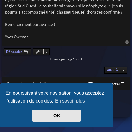
e
région Sud Ouest, je souhaiterais savoir si le néophyte que je suis
pourrais accompagné un(e) chasseur(seuse) d'orages confirmé ?
Remerciement par avance !
Yves Gwenael
a
u
Répondre
t
1 message • Page
1
sur
1
Aller à
Accueil
Index du forum
Nous contacter
En poursuivant votre navigation, vous acceptez
Purplexion style by
Ian Bradley
l’utilisation de cookies.
En savoir plus
Développé par
phpBB
® Forum Software © phpBB Limited
Traduit par
phpBB-fr.com
Confidentialité
|
Conditions
OK