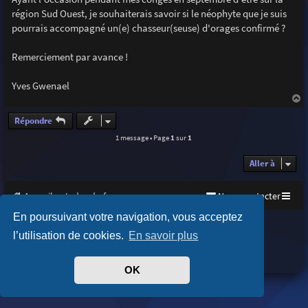
e
région Sud Ouest, je souhaiterais savoir si le néophyte que je suis
pourrais accompagné un(e) chasseur(seuse) d'orages confirmé ?
Remerciement par avance !
Yves Gwenael
a
u
Répondre
t
1 message • Page
1
sur
1
Aller à
Accueil
Index du forum
Nous contacter
En poursuivant votre navigation, vous acceptez
Purplexion style by
Ian Bradley
l’utilisation de cookies.
En savoir plus
Développé par
phpBB
® Forum Software © phpBB Limited
Traduit par
phpBB-fr.com
Confidentialité
|
Conditions
OK