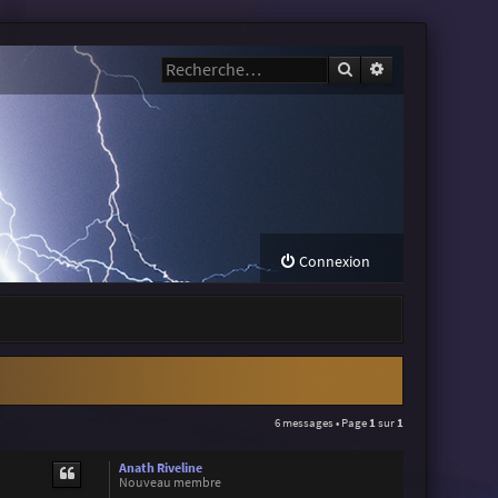
Rechercher
Recherche avanc
Connexion
6 messages • Page
1
sur
1
Anath Riveline
Nouveau membre