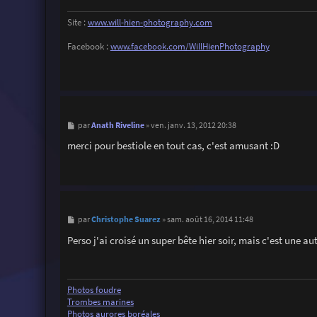
Site :
www.will-hien-photography.com
Facebook :
www.facebook.com/WillHienPhotography
M
Anath Riveline
par
»
ven. janv. 13, 2012 20:38
e
s
merci pour bestiole en tout cas, c'est amusant :D
s
a
g
e
M
Christophe Suarez
par
»
sam. août 16, 2014 11:48
e
s
Perso j'ai croisé un super bête hier soir, mais c'est une autr
s
a
g
e
Photos foudre
Trombes marines
Photos aurores boréales