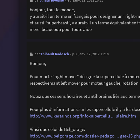
M
Anath Riveline
par
»
jeu. janv. 12, 2012 10:23
e
s
bonjour, tout le monde,
s
y aurait-il un terme en français pour désigner un "right-m
a
g
et aussi "superbeast", y aurait-il un terme équivalent en f
e
merci beaucoup pour toute aide
M
Thibault Radosch
par
»
jeu. janv. 12, 2012 11:18
e
s
Bonjour,
s
a
g
Pour moi le "right mover" désigne la supercellule à moteur 
e
respectivemant left mover pour moteur gauche, rotation a
Notez que ces sens horaires et antihoraires liés auc term
Pour plus d'informations sur les supercellule il y a les do
http://www.keraunos.org/info-supercellu ... ulaire.htm
Ainsi que celui de Belgorage:
http://www.belgorage.com/dossier-pedago ... ges-15.ph