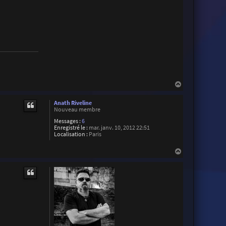
H
a
u
Anath Riveline
t
Nouveau membre
Messages :
6
Enregistré le :
mar. janv. 10, 2012 22:51
Localisation :
Paris
H
a
u
t