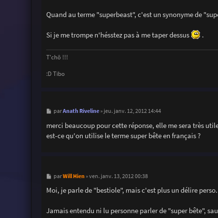
Quand au terme "superbeast", c'est un synonyme de "super
Si je me trompe n'hésstez pas à me taper dessus
.
T'chô !!!
:D Tibo
M
Anath Riveline
par
»
jeu. janv. 12, 2012 14:44
e
s
merci beaucoup pour cette réponse, elle me sera très util
s
est-ce qu'on utilise le terme super bête en français ?
a
g
e
M
Will Hien
par
»
ven. janv. 13, 2012 00:38
e
s
Moi, je parle de "bestiole", mais c'est plus un délire perso.
s
a
g
Jamais entendu ni lu personne parler de "super bête", sauf
e