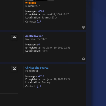
Will Hien
Modérateur
Messages :
6099
Enregistré le :
mar. mai 27, 2008 17:17
Localisation :
Tournus (71)
C
Contact :
o
n
H
t
a
a
u
c
Anath Riveline
t
t
Nouveau membre
e
Messages :
6
r
Enregistré le :
mar. janv. 10, 2012 22:51
W
Localisation :
Paris
i
l
l
H
H
a
i
u
e
Christophe Suarez
t
n
Fondateur
Messages :
4518
Enregistré le :
mer. janv. 18, 2006 23:24
Localisation :
Annecy
C
Contact :
o
n
t
a
c
t