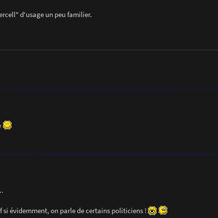
cell" d'usage un peu familier.
e
..
 si évidemment, on parle de certains politiciens !