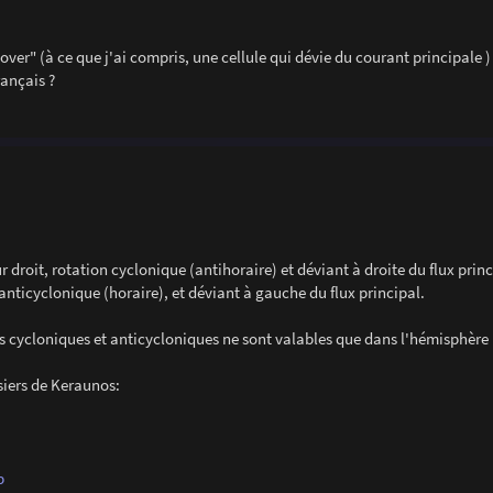
over" (à ce que j'ai compris, une cellule qui dévie du courant principale )
rançais ?
droit, rotation cyclonique (antihoraire) et déviant à droite du flux princ
nticyclonique (horaire), et déviant à gauche du flux principal.
es cycloniques et anticycloniques ne sont valables que dans l'hémisphère
ssiers de Keraunos:
p