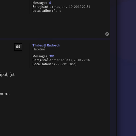
Messages :
6
Enregistré le :
mar. janv. 10, 2012 22:51
Localisation :
Paris
H
a
u
Thibault Radosch
t
Habitué
Messages :
301
Enregistré le :
mar. août 17, 2010 22:16
Localisation :
AVRIGNY (Oise)
ipal, (et
 nord.