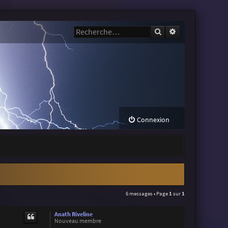
Rechercher
Recherche avanc
Connexion
6 messages • Page
1
sur
1
Anath Riveline
Nouveau membre