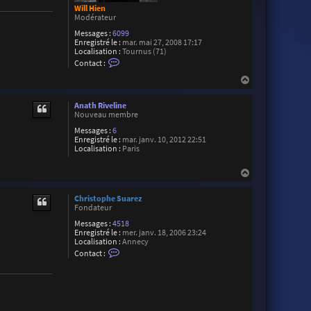
Will Hien
Modérateur
Messages :
6099
Enregistré le :
mar. mai 27, 2008 17:17
Localisation :
Tournus (71)
C
Contact :
o
n
H
t
a
a
u
c
Anath Riveline
t
t
Nouveau membre
e
Messages :
6
r
Enregistré le :
mar. janv. 10, 2012 22:51
W
Localisation :
Paris
i
l
l
H
H
a
i
u
e
Christophe Suarez
t
n
Fondateur
Messages :
4518
Enregistré le :
mer. janv. 18, 2006 23:24
Localisation :
Annecy
C
Contact :
o
n
t
a
c
t