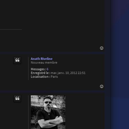
H
a
u
Anath Riveline
t
Nouveau membre
Messages :
6
Enregistré le :
mar. janv. 10, 2012 22:51
Localisation :
Paris
H
a
u
t