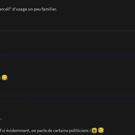
cell" d'usage un peu familier.
e
..
 si évidemment, on parle de certains politiciens !