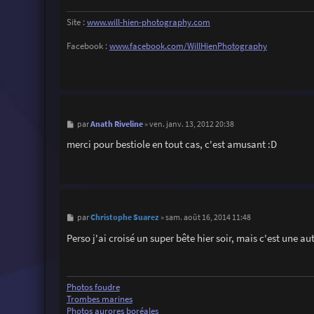
Site :
www.will-hien-photography.com
Facebook :
www.facebook.com/WillHienPhotography
M
Anath Riveline
par
»
ven. janv. 13, 2012 20:38
e
s
merci pour bestiole en tout cas, c'est amusant :D
s
a
g
e
M
Christophe Suarez
par
»
sam. août 16, 2014 11:48
e
s
Perso j'ai croisé un super bête hier soir, mais c'est une autr
s
a
g
e
Photos foudre
Trombes marines
Photos aurores boréales