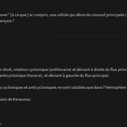
over" (à ce que j'ai compris, une cellule qui dévie du courant principale )
rançais ?
droit, rotation cyclonique (antihoraire) et déviant à droite du flux princ
nticyclonique (horaire), et déviant à gauche du flux principal.
es cycloniques et anticycloniques ne sont valables que dans l'hémisphère
ssiers de Keraunos:
p