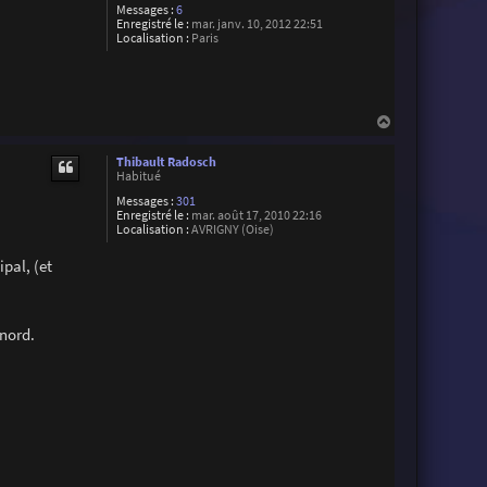
Messages :
6
Enregistré le :
mar. janv. 10, 2012 22:51
Localisation :
Paris
H
a
u
Thibault Radosch
t
Habitué
Messages :
301
Enregistré le :
mar. août 17, 2010 22:16
Localisation :
AVRIGNY (Oise)
ipal, (et
 nord.