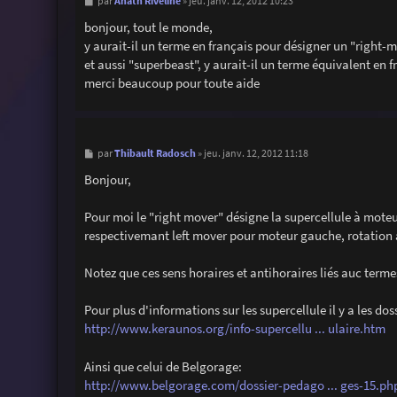
M
Anath Riveline
par
»
jeu. janv. 12, 2012 10:23
e
s
bonjour, tout le monde,
s
y aurait-il un terme en français pour désigner un "right-m
a
g
et aussi "superbeast", y aurait-il un terme équivalent en f
e
merci beaucoup pour toute aide
M
Thibault Radosch
par
»
jeu. janv. 12, 2012 11:18
e
s
Bonjour,
s
a
g
Pour moi le "right mover" désigne la supercellule à moteur 
e
respectivemant left mover pour moteur gauche, rotation a
Notez que ces sens horaires et antihoraires liés auc term
Pour plus d'informations sur les supercellule il y a les do
http://www.keraunos.org/info-supercellu ... ulaire.htm
Ainsi que celui de Belgorage:
http://www.belgorage.com/dossier-pedago ... ges-15.ph