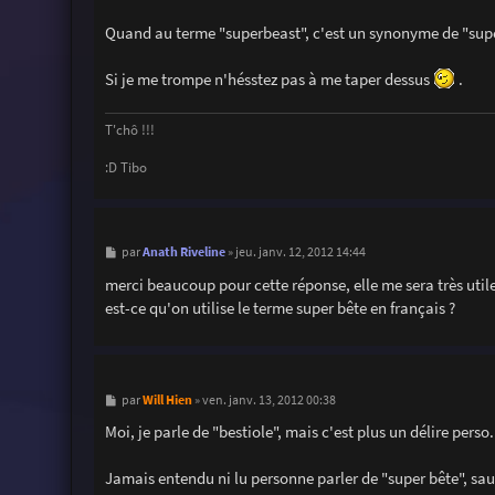
Quand au terme "superbeast", c'est un synonyme de "super
Si je me trompe n'hésstez pas à me taper dessus
.
T'chô !!!
:D Tibo
M
Anath Riveline
par
»
jeu. janv. 12, 2012 14:44
e
s
merci beaucoup pour cette réponse, elle me sera très util
s
est-ce qu'on utilise le terme super bête en français ?
a
g
e
M
Will Hien
par
»
ven. janv. 13, 2012 00:38
e
s
Moi, je parle de "bestiole", mais c'est plus un délire perso.
s
a
g
Jamais entendu ni lu personne parler de "super bête", sauf
e