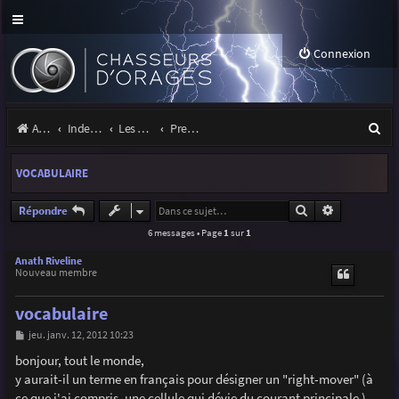
Connexion
R
Accueil
Index du forum
Les orages
Premiers pas sous les orages
e
VOCABULAIRE
c
h
Rechercher
Recherche a
Répondre
6 messages • Page
1
sur
1
e
r
Anath Riveline
Nouveau membre
c
vocabulaire
h
M
jeu. janv. 12, 2012 10:23
e
e
s
bonjour, tout le monde,
r
s
y aurait-il un terme en français pour désigner un "right-mover" (à
a
g
ce que j'ai compris, une cellule qui dévie du courant principale )