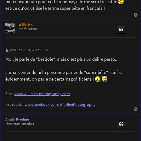
s
merci beaucoup pour cette réponse, elle me sera très utile
s
est-ce qu'on utilise le terme super bête en français ?
a
g
e
a
u
Will Hien
t
Modérateur
M
ven. janv. 13, 2012 00:38
e
s
Moi, je parle de "bestiole", mais c'est plus un délire perso...
s
a
g
Jamais entendu ni lu personne parler de "super bête", sauf si
e
évidemment, on parle de certains politiciens !
Site :
www.will-hien-photography.com
Facebook :
www.facebook.com/WillHienPhotography
a
u
Anath Riveline
t
Nouveau membre