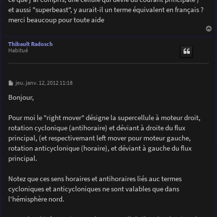
e
et aussi "superbeast", y aurait-il un terme équivalent en français ?
merci beaucoup pour toute aide
a
u
Thibault Radosch
t
Habitué
M
jeu. janv. 12, 2012 11:18
e
s
Bonjour,
s
a
g
Pour moi le "right mover" désigne la supercellule à moteur droit,
e
rotation cyclonique (antihoraire) et déviant à droite du flux
principal, (et respectivemant left mover pour moteur gauche,
rotation anticyclonique (horaire), et déviant à gauche du flux
principal.
Notez que ces sens horaires et antihoraires liés auc termes
cycloniques et anticycloniques ne sont valables que dans
l'hémisphère nord.