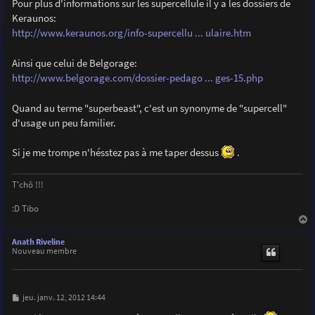
Pour plus d'informations sur les supercellule il y a les dossiers de
Keraunos:
http://www.keraunos.org/info-supercellu ... ulaire.htm
Ainsi que celui de Belgorage:
http://www.belgorage.com/dossier-pedago ... ges-15.php
Quand au terme "superbeast", c'est un synonyme de "supercell"
d'usage un peu familier.
Si je me trompe n'hésstez pas à me taper dessus
.
T'chô !!!
:D Tibo
a
u
Anath Riveline
t
Nouveau membre
M
jeu. janv. 12, 2012 14:44
e