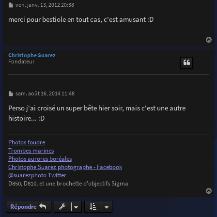
M
ven. janv. 13, 2012 20:38
e
s
merci pour bestiole en tout cas, c'est amusant :D
s
a
g
e
a
u
Christophe Suarez
t
Fondateur
M
sam. août 16, 2014 11:48
e
s
Perso j'ai croisé un super bête hier soir, mais c'est une autre
s
histoire... :D
a
g
e
Photos foudre
Trombes marines
Photos aurores boréales
Christophe Suarez photographe - Facebook
@suarezphoto Twitter
D850, D810, et une brochette d'objectifs Sigma
a
u
Répondre
t