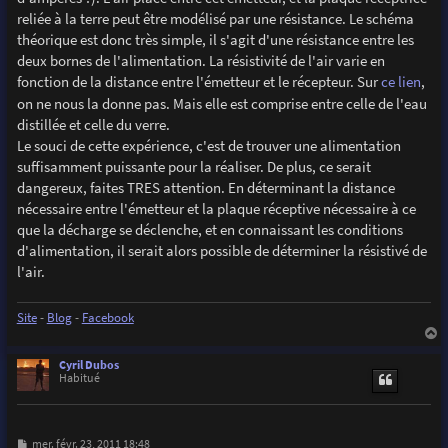
reliée à la terre peut être modélisé par une résistance. Le schéma
théorique est donc très simple, il s'agit d'une résistance entre les
deux bornes de l'alimentation. La résistivité de l'air varie en
fonction de la distance entre l'émetteur et le récepteur. Sur
ce lien
,
on ne nous la donne pas. Mais elle est comprise entre celle de l'eau
distillée et celle du verre.
Le souci de cette expérience, c'est de trouver une alimentation
suffisamment puissante pour la réaliser. De plus, ce serait
dangereux, faites TRES attention. En déterminant la distance
nécessaire entre l'émetteur et la plaque réceptive nécessaire à ce
que la décharge se déclenche, et en connaissant les conditions
d'alimentation, il serait alors possible de déterminer la résistivé de
l'air.
Site
-
Blog
-
Facebook
a
u
Cyril Dubos
t
Habitué
M
mer. févr. 23, 2011 18:48