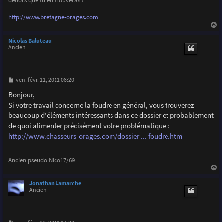
dehors que tu en trouveras !
http://www.bretagne-orages.com
a
u
Nicolas Baluteau
t
Ancien
M
ven. févr. 11, 2011 08:20
e
s
Bonjour,
s
Si votre travail concerne la foudre en général, vous trouverez
a
g
beaucoup d'éléments intéressants dans ce dossier et probablement
e
de quoi alimenter précisément votre problématique :
http://www.chasseurs-orages.com/dossier ... foudre.htm
Ancien pseudo Nico17/69
a
u
Jonathan Lamarche
t
Ancien