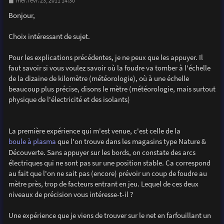
M
mer. févr. 23, 2011 14:30
e
s
Bonjour,
s
a
g
Choix intéressant de sujet.
e
Pour les explications précédentes, je ne peux que les appuyer. Il
faut savoir si vous voulez savoir où la foudre va tomber à l'échelle
de la dizaine de kilomètre (météorologie), où à une échelle
beaucoup plus précise, disons le mètre (météorologie, mais surtout
physique de l'électricité et des isolants)
La première expérience qui m'est venue, c'est celle de la
boule à plasma
que l'on trouve dans les magasins type Nature &
Découverte. Sans appuyer sur les bords, on constate des arcs
électriques qui ne sont pas sur une position stable. Ca correspond
au fait que l'on ne sait pas (encore) prévoir un coup de foudre au
mètre près, trop de facteurs entrant en jeu. Lequel de ces deux
niveaux de précision vous intéresse-t-il ?
Une expérience que je viens de trouver sur le net en farfouillant un