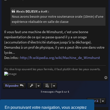
e
s
s
Alexis DELIEUX a écrit :
a
g
Nous avons besoin pour notre soutenance orale (10min) d'une
e
expérience réalisable en salle de classe
Il vous faut une machine de Wimshurst, c'est une bonne
représentation de ce qui se passe quand il y a un orage
(accumulation d'électricité statique jusqu'à la décharge).
Demandez à un prof de physique, il y en a peut-être une dans votre
lycée...
Des infos :
http://fr.wikipedia.org/wiki/Machine_de_Wimshurst
On rêve trop souvent les yeux fermés, il faut plutôt rêver les yeux ouverts.
a
u
Répondre
t
5 messages • Page
1
sur
1
Aller à
En poursuivant votre navigation, vous acceptez