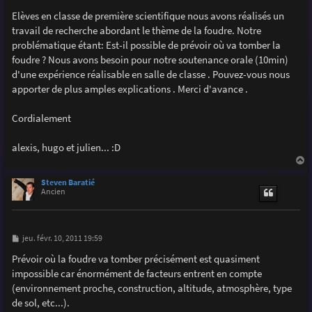
a
g
Elèves en classe de première scientifique nous avons réalisés un
e
travail de recherche abordant le thème de la foudre. Notre
problématique étant: Est-il possible de prévoir où va tomber la
foudre ? Nous avons besoin pour notre soutenance orale (10min)
d'une expérience réalisable en salle de classe . Pouvez-vous nous
apporter de plus amples explications . Merci d'avance .
Cordialement
alexis, hugo et julien... :D
a
u
Steven Baratié
t
Ancien
M
jeu. févr. 10, 2011 19:59
e
s
Prévoir où la foudre va tomber précisément est quasiment
s
impossible car énormément de facteurs entrent en compte
a
g
(environnement proche, construction, altitude, atmosphère, type
e
de sol, etc...).