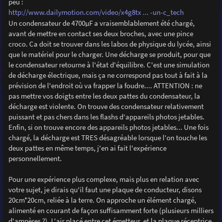
peu :
http://www.dailymotion.com/video/x4g8tx ... -un-c_tech
Un condensateur de 4700µF a vraisemblablement été chargé,
avant de mettre en contact ses deux broches, avec une pince
croco. Ca doit se trouver dans les labos de physique du lycée, ainsi
que le matériel pour le charger. Une décharge se produit, pour que
le condensateur retourne à l'état d'équilibre. C'est une simulation
de décharge électrique, mais ça ne correspond pas tout à fait à la
prévision de l'endroit où va frapper la foudre.... ATTENTION : ne
pas mettre vos doigts entre les deux pattes du condensateur, la
décharge est violente. On trouve des condensateur relativement
puissant et pas chers dans les flashs d'appareils photos jetables.
Enfin, si on trouve encore des appareils photos jetables... Une fois
chargé, la décharge est TRES désagréable lorsque l'on touche les
deux pattes en même temps, j'en ai fait l'expérience
personnellement.
Pour une expérience plus complexe, mais plus en relation avec
votre sujet, je dirais qu'il faut une plaque de conducteur, disons
20cm*20cm, reliée à la terre. On approche un élément chargé,
alimenté en courant de façon suffisamment forte (plusieurs milliers
d'ampères ?). L'air placé entre cet émetteur, et la plaque réceptrice