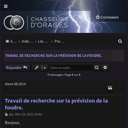
Connexion
R
Accueil
Index du forum
Les orages
Premiers pas sous les orages
e
TRAVAIL DE RECHERCHE SUR LA PRÉVISION DE LA FOUDRE.
c
h
Rechercher
Recherche a
Répondre
5 messages • Page
1
sur
1
e
r
Alexis DELIEUX
c
Travail de recherche sur la prévision de la
h
foudre.
e
M
jeu. févr. 10, 2011 14:32
r
e
s
Bonjour,
s