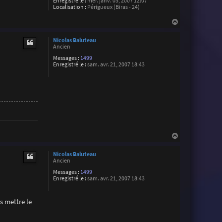
Enregistré le :
mer. janv. 03, 2007 12:07
Localisation :
Périgueux (Biras - 24)
H
a
u
Nicolas Baluteau
t
Ancien
Messages :
1499
Enregistré le :
sam. avr. 21, 2007 18:43
H
a
u
Nicolas Baluteau
t
Ancien
Messages :
1499
Enregistré le :
sam. avr. 21, 2007 18:43
s mettre le