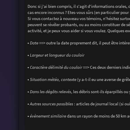
Donc si j'ai bien compris, il s'agit d'informations orale
cas encore inconnus ? Etes-vous sûrs (en particulier pour 
Si vous contactez à nouveau vos témoins, n'hésitez surtou
peuvent se révéler probants, ou au moins constituer de s
activité, et je peux vous aider si vous voulez. Quelques e
•
Date
==> outre la date proprement dit, il peut être inté
•
Largeur et longueur du couloir
•
Caractère délimité du couloir
==> Ces deux derniers indi
•
Situation météo, contexte
(y a-t-il eu une averse de gr
•
Dans les dégâts relevés
, les débris sont-ils éparpillés ou 
•
Autres sources possibles
: articles de journal local (si ou
•
évènement similaire
dans un rayon de moins de 50 km 