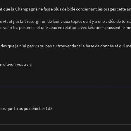
ant que la Champagne ne fasse plus de bide concernant les orages cette an
vtt et j'ai fait resurgir un de leur vieux topics ou il y a une vidéo de torn
e venir les poster ici et que ceux en relation avec kéraunos puissent le me
nades que je n'ai pas vu ou pas su trouver dans la base de donnée et qui m
n d'avoir vos avis.
déos que tu as pu dénicher ! :D