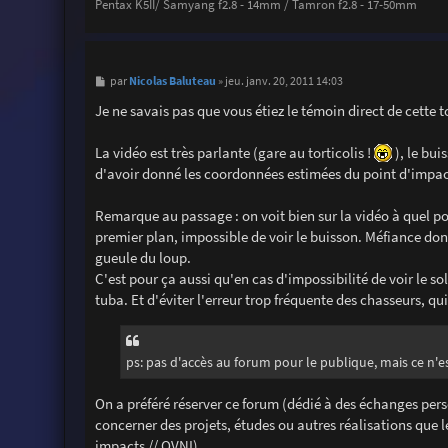
Pentax K5II/ Samyang f2.8 - 14mm / Tamron f2.8 - 17-50mm
M
Nicolas Baluteau
par
»
jeu. janv. 20, 2011 14:03
e
s
Je ne savais pas que vous étiez le témoin direct de cette 
s
a
g
La vidéo est très parlante (gare au torticolis !
), le bui
e
d'avoir donné les coordonnées estimées du point d'impact
Remarque au passage : on voit bien sur la vidéo à quel po
premier plan, impossible de voir le buisson. Méfiance donc
gueule du loup.
C'est pour ça aussi qu'en cas d'impossibilité de voir le
tuba. Et d'éviter l'erreur trop fréquente des chasseurs, qu
ps: pas d'accès au forum pour le publique, mais ce n'est
On a préféré réserver ce forum (dédié à des échanges per
concerner des projets, études ou autres réalisations que le
impacts // OVNI).