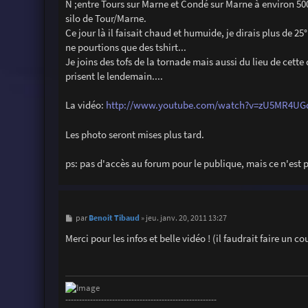
N ;entre Tours sur Marne et Condé sur Marne à environ 5
silo de Tour/Marne.
Ce jour là il faisait chaud et humuide, je dirais plus de 25
ne pourtions que des tshirt...
Je joins des tofs de la tornade mais aussi du lieu de cette
prisent le lendemain....
La vidéo:
http://www.youtube.com/watch?v=zU5MR4UG
Les photo seront mises plus tard.
ps: pas d'accès au forum pour le publique, mais ce n'est pa
M
Benoit Tibaud
par
»
jeu. janv. 20, 2011 13:27
e
s
Merci pour les infos et belle vidéo ! (il faudrait faire un
s
a
g
e
-------------------------------------------------------