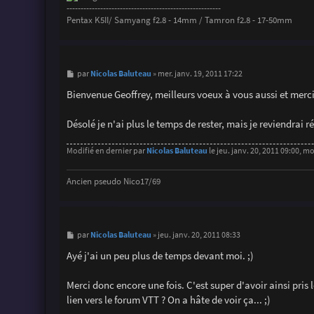
-------------------------------------------------------
Pentax K5II/ Samyang f2.8 - 14mm / Tamron f2.8 - 17-50mm
M
Nicolas Baluteau
par
»
mer. janv. 19, 2011 17:22
e
s
Bienvenue Geoffrey, meilleurs voeux à vous aussi et merci 
s
a
g
Désolé je n'ai plus le temps de rester, mais je reviendrai
e
Modifié en dernier par
Nicolas Baluteau
le jeu. janv. 20, 2011 09:00, mo
Ancien pseudo Nico17/69
M
Nicolas Baluteau
par
»
jeu. janv. 20, 2011 08:33
e
s
Ayé j'ai un peu plus de temps devant moi. ;)
s
a
g
Merci donc encore une fois. C'est super d'avoir ainsi pris
e
lien vers le forum VTT ? On a hâte de voir ça... ;)