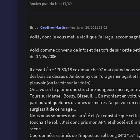
Ancien pseudo Nico17/69
M
Geoffrey Martire
par
»
jeu. janv. 20, 2011 13:02
e
s
Voilà, donc je vous met le récit que j'ai reçu, accompagné 
s
a
g
Voici comme convenu de infos et des tofs de sur cette pet
e
du 07/05/2006
Il devait être 17h30/18 ce dimanche 07 mai quand nous s
des bois au dessus d'Ambonnay car l'orage menaçait et 
pleuvoir (on le voit sur la vidéo)...
On a vu sur la plaine une structure nuageuse menaçante 
Tours sur Marne , Bouzy, Bisseuil.... En montant en voitur
parcourant quelques dizaines de mètres j'ai pu voir un en
surgissait de ce nuage...
Nous nous sommes donc arrêté et j'ai constaté que cette
touchait le sol... J'ai donc pris mon APN et shooté et filmé
scène...
Coordonnées estimés de l'impact au sol Long 04°07'57" E;