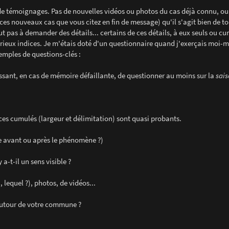
s, de témoignages. Pas de nouvelles vidéos ou photos du cas déjà connu, ou
ces nouveaux cas que vous citez en fin de message) qu'il s'agit bien de t
t pas à demander des détails... certains de ces détails, à eux seuls ou cu
érieux indices. Je m'étais doté d'un questionnaire quand j'exerçais moi-
xemples de questions-clés :
ressant, en cas de mémoire défaillante, de questionner au moins sur la
sai
ces cumulés (largeur et délimitation) sont quasi probants.
êle avant ou après le phénomène ?)
y a-t-il un sens visible ?
i, lequel ?), photos, de vidéos...
autour de votre commune ?