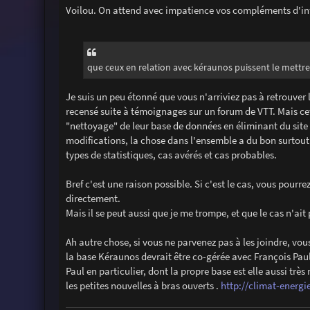
Voilou. On attend avec impatience vos compléments d'inf
que ceux en relation avec kéraunos puissent le mettre d
Je suis un peu étonné que vous n'arriviez pas à retrouver
recensé suite à témoignages sur un forum de VTT. Mais cet
"nettoyage" de leur base de données en éliminant du site 
modifications, la chose dans l'ensemble a du bon surtout 
types de statistiques, cas avérés et cas probables.
Bref c'est une raison possible. Si c'est le cas, vous pou
directement.
Mais il se peut aussi que je me trompe, et que le cas n'ai
Ah autre chose, si vous ne parvenez pas à les joindre, vou
la base Kéraunos devrait être co-gérée avec François Paul 
Paul en particulier, dont la propre base est elle aussi trè
les petites nouvelles à bras ouverts .
http://climat-energi