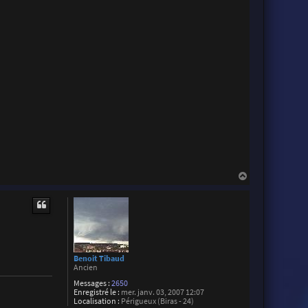
H
a
u
t
Benoit Tibaud
Ancien
Messages :
2650
Enregistré le :
mer. janv. 03, 2007 12:07
Localisation :
Périgueux (Biras - 24)