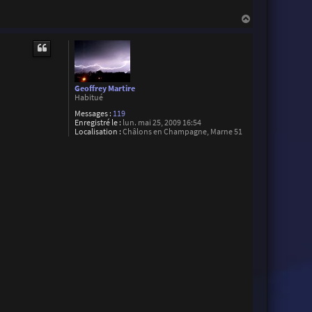
H
a
u
t
Geoffrey Martire
Habitué
Messages :
119
Enregistré le :
lun. mai 25, 2009 16:54
Localisation :
Châlons en Champagne, Marne 51