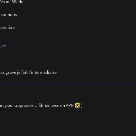
00m au SW du
° car nous
 dernière
qZY
s grave je fait l'intermédiaire.
 cours pour apprendre à filmer avec un APN
)