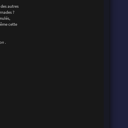
 des autres
ornades ?
mulés,
même cette
son
.