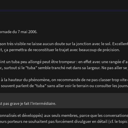
tornade du 7 mai 2006.
sson très visible ne laisse aucun doute sur la jonction avec le sol. Excellen
, ça permettra de reconstituer le trajet avec beaucoup de précision.
int un tuba peu allongé peut être trompeur : en effet avec une rangée d'a
, surtout si le "tuba" semble tranché net dans sa largeur. Ne pas aller se 
 sol à la hauteur du phénomène, on recommande de ne pas classer trop vi
i souvent parlent de "tuba" sans aller voir le terrain ou consulter les jour
 pas grave je fait l'intermédiaire.
sonnalisés et développés) aux seuls membres, parce que les conversation
urs porteurs ne souhaitent pas forcément divulguer en détail (cf. le topic 