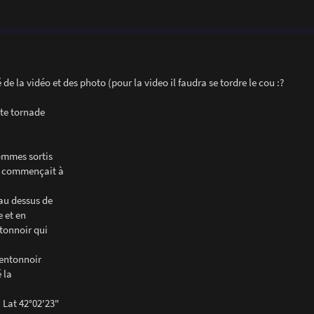
de la vidéo et des photo (pour la video il faudra se tordre le cou :?
ite tornade
ommes sortis
il commençait à
au dessus de
e et en
tonnoir qui
 entonnoir
 la
 Lat 42°02'23"