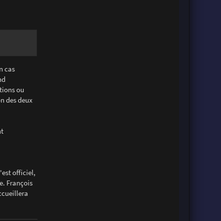
n cas
nd
tions ou
on des deux
nt
st officiel,
e. François
ccueillera