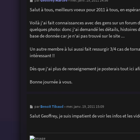
M
Geoffrey Martire
par
»
mer. janv. 19, 2011 14:56
e
s
Salut à tous, meilleurs voeux pour 2011 à tous, en espér
s
a
g
Voilà j'ai fait connaissances avec des gens sur un forum de 
e
quelques photo: donc j'ai demandé les détails, histoires d
base de donnée car je n'ai pas trouvé sur le site ...
Un autre membre à lui aussi fait ressurgir 3/4 cas de tor
intéressant !!
Dès que j'ai plus de renseignement je posterais tout ici afi
Bonne journée à vous.
M
Benoit Tibaud
par
»
mer. janv. 19, 2011 15:09
e
s
Salut Geoffrey, je suis impatient de voir les infos et les vi
s
a
g
e