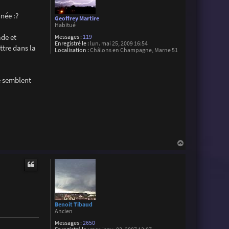
née :?
Geoffrey Martire
Habitué
ade et
Messages :
119
Enregistré le :
lun. mai 25, 2009 16:54
ttre dans la
Localisation :
Châlons en Champagne, Marne 51
e semblent
H
a
u
t
Benoit Tibaud
Ancien
Messages :
2650