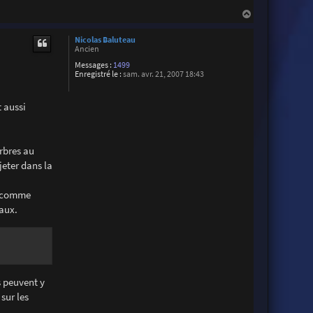
H
a
u
Nicolas Baluteau
t
Ancien
Messages :
1499
Enregistré le :
sam. avr. 21, 2007 18:43
t aussi
rbres au
jeter dans la
te comme
naux.
s peuvent y
sur les