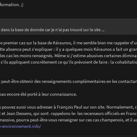
ormation. ;)
ans la base de donnée car je n'ai pas trouvé sur le site ...
 le premier cas sur la base de Kéraunos, il me semble bien me rappeler d'u
te absence peut s'expliquer : il y a quelques mois Kéraunos a fait un gra
les cas les moins renseignés. Même si j'estime abusives certaines élimina
s'ils appliquent concrètement ce qu'ils prévoient de faire : la cohabitati
rrez peut-être obtenir des renseignements complémentaires en les contacta
t pas encore été porté à leur connaissance.
s pouvez aussi vous adresser à François Paul sur son site. Normalement, c'e
et Jean Dessens, qui sont -rappelons-le- les recenseurs officiels en Franc
s massive, pourra peut-être vous renseigner sur ces cas champenois, et il a
e-environnement.info/