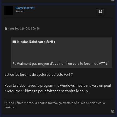
a
u
Roger Moretti
t
Ancien
M
sam. févr. 26, 2011 09:38
e
s
s
Nicolas Baluteau a écrit :
a
g
e
Ps Vraiment pas moyen d'avoir un lien vers le forum de VTT ?
Est ce les forums de cyclurba ou vélo vert ?
Pour la video , avec le programme windows movie maker , on peut
" retourner " l'image pour éviter de se tordre le coup.
Quand j'étais môme, la chaîne météo, ça existait déjà. On appelait ça la
fenêtre.
a