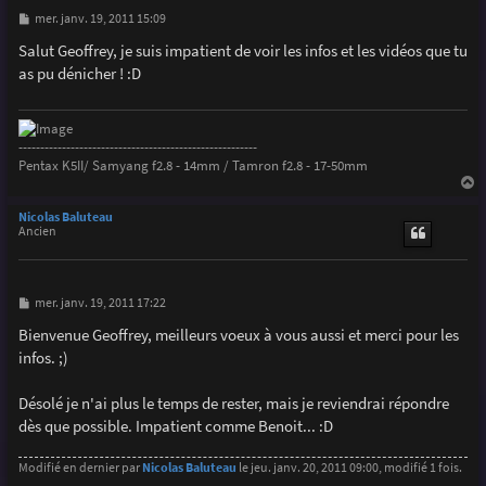
M
mer. janv. 19, 2011 15:09
e
s
Salut Geoffrey, je suis impatient de voir les infos et les vidéos que tu
s
as pu dénicher ! :D
a
g
e
-------------------------------------------------------
Pentax K5II/ Samyang f2.8 - 14mm / Tamron f2.8 - 17-50mm
a
u
Nicolas Baluteau
t
Ancien
M
mer. janv. 19, 2011 17:22
e
s
Bienvenue Geoffrey, meilleurs voeux à vous aussi et merci pour les
s
infos. ;)
a
g
e
Désolé je n'ai plus le temps de rester, mais je reviendrai répondre
dès que possible. Impatient comme Benoit... :D
Modifié en dernier par
Nicolas Baluteau
le jeu. janv. 20, 2011 09:00, modifié 1 fois.