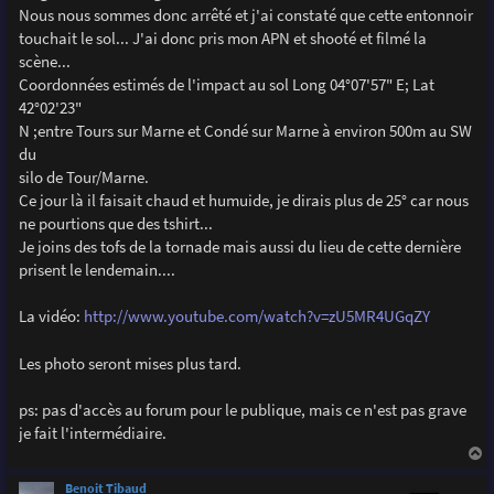
Nous nous sommes donc arrêté et j'ai constaté que cette entonnoir
touchait le sol... J'ai donc pris mon APN et shooté et filmé la
scène...
Coordonnées estimés de l'impact au sol Long 04°07'57" E; Lat
42°02'23"
N ;entre Tours sur Marne et Condé sur Marne à environ 500m au SW
du
silo de Tour/Marne.
Ce jour là il faisait chaud et humuide, je dirais plus de 25° car nous
ne pourtions que des tshirt...
Je joins des tofs de la tornade mais aussi du lieu de cette dernière
prisent le lendemain....
La vidéo:
http://www.youtube.com/watch?v=zU5MR4UGqZY
Les photo seront mises plus tard.
ps: pas d'accès au forum pour le publique, mais ce n'est pas grave
je fait l'intermédiaire.
a
u
Benoit Tibaud