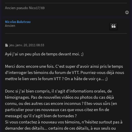
Ancien pseudo Nico17/69
a
u
Nicolas Baluteau
t
Ancien
M
jeu. janv. 20, 2011 08:33
e
s
Ayé j'ai un peu plus de temps devant moi. ;)
s
a
g
Merci donc encore une fois. C'est super d'avoir ainsi pris le temps
e
d'interroger les témoins du forum de VTT. Pourriez-vous déjà nous
mettre le lien vers le forum VTT ? On a hâte de voir ça... ;)
Donc si j'ai bien compris, il s'agit d'informations orales, de
témoignages. Pas de nouvelles vidéos ou photos du cas déjà
connu, ou des autres cas encore inconnus ? Etes-vous sûrs (en
particulier pour ces nouveaux cas que vous citez en fin de
message) qu'il s'agit bien de tornades ?
Si vous contactez à nouveau vos témoins, n'hésitez surtout pas à
demander des détails... certains de ces détails, à eux seuls ou