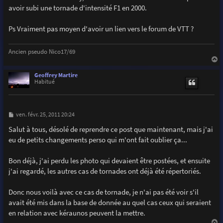
avoir subi une tornade d'intensité F1 en 2000.
Ps Vraiment pas moyen d'avoir un lien vers le forum de VTT ?
Ancien pseudo Nico17/69
a
u
Geoffrey Martire
t
Habitué
M
ven. févr. 25, 2011 20:24
e
s
Salut à tous, désolé de reprendre ce post que maintenant, mais j'ai
s
eu de petits changements perso qui m'ont fait oublier ça...
a
g
e
Bon déjà, j'ai perdu les photo qui devaient être postées, et ensuite
j'ai regardé, les autres cas de tornades ont déjà été répertoriés.
Donc nous voilà avec ce cas de tornade, je n'ai pas été voir s'il
avait été mis dans la base de donnée au quel cas ceux qui seraient
en relation avec kéraunos peuvent la mettre.