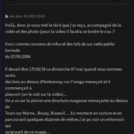
M
jeu. janv. 20, 2011 13:02
e
s
Voilà, donc je vous met le récit que j'ai reçu, accompagné de la
s
vidéo et des photo (pour la video il faudra se tordre le cou :?
a
g
e
Voici comme convenu de infos et des tofs de sur cette petite
tornade
du 07/05/2006
Il devait être 17h30/18 ce dimanche 07 mai quand nous sommes
sortis
des bois au dessus d'Ambonnay car l'orage menaçait et il
commençait à
pleuvoir (on le voit sur la vidéo)...
On a vu sur la plaine une structure nuageuse menaçante au dessus
de
Tours sur Marne , Bouzy, Bisseuil.... En montant en voiture et en
parcourant quelques dizaines de mètres j'ai pu voir un entonnoir
qui
surgissait de ce nuage...