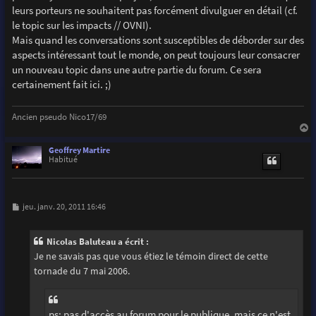
leurs porteurs ne souhaitent pas forcément divulguer en détail (cf.
le topic sur les impacts // OVNI).
Mais quand les conversations sont susceptibles de déborder sur des
aspects intéressant tout le monde, on peut toujours leur consacrer
un nouveau topic dans une autre partie du forum. Ce sera
certainement fait ici. ;)
Ancien pseudo Nico17/69
a
u
Geoffrey Martire
t
Habitué
M
jeu. janv. 20, 2011 16:46
e
s
s
Nicolas Baluteau a écrit :
a
g
Je ne savais pas que vous étiez le témoin direct de cette
e
tornade du 7 mai 2006.
ps: pas d'accès au forum pour le publique, mais ce n'est