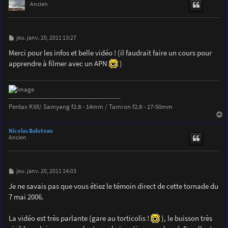
t
Ancien
M
jeu. janv. 20, 2011 13:27
e
s
Merci pour les infos et belle vidéo ! (il faudrait faire un cours pour
s
apprendre à filmer avec un APN
)
a
g
e
-------------------------------------------------------
Pentax K5II/ Samyang f2.8 - 14mm / Tamron f2.8 - 17-50mm
a
u
Nicolas Baluteau
t
Ancien
M
jeu. janv. 20, 2011 14:03
e
s
Je ne savais pas que vous étiez le témoin direct de cette tornade du
s
7 mai 2006.
a
g
e
La vidéo est très parlante (gare au torticolis !
), le buisson très