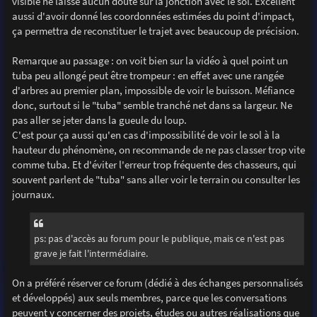
visible ne laisse aucun doute sur la jonction avec le sol. Excellent
aussi d'avoir donné les coordonnées estimées du point d'impact,
ça permettra de reconstituer le trajet avec beaucoup de précision.
Remarque au passage : on voit bien sur la vidéo à quel point un
tuba peu allongé peut être trompeur : en effet avec une rangée
d'arbres au premier plan, impossible de voir le buisson. Méfiance
donc, surtout si le "tuba" semble tranché net dans sa largeur. Ne
pas aller se jeter dans la gueule du loup.
C'est pour ça aussi qu'en cas d'impossibilité de voir le sol à la
hauteur du phénomène, on recommande de ne pas classer trop vite
comme tuba. Et d'éviter l'erreur trop fréquente des chasseurs, qui
souvent parlent de "tuba" sans aller voir le terrain ou consulter les
journaux.
ps: pas d'accès au forum pour le publique, mais ce n'est pas
grave je fait l'intermédiaire.
On a préféré réserver ce forum (dédié à des échanges personnalisés
et développés) aux seuls membres, parce que les conversations
peuvent y concerner des projets, études ou autres réalisations que