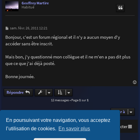
u
Geoffrey Martire
t
Habitué
M
sam. févr. 26, 2011 12:21
e
s
Bonjour, c'est un forum régional et il n'y a aucun moyen d'y
s
accéder sans être inscrit.
a
g
e
Mais bon, j'y questionné mon collègue et il ne m'en a pas dit plus
que ce que j'ai déjà posté.
Bonne journée.
a
u
Répondre
t
12 messages • Page
1
sur
1
Aller à
En poursuivant votre navigation, vous acceptez
Accueil
Index du forum
Nous contacter
l’utilisation de cookies.
En savoir plus
Purplexion style by
Ian Bradley