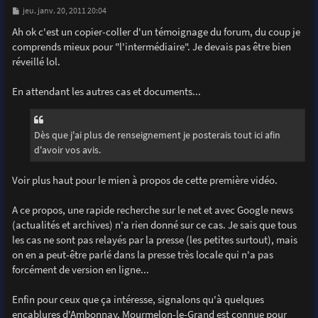
M
jeu. janv. 20, 2011 20:04
e
s
Ah ok c'est un copier-coller d'un témoignage du forum, du coup je
s
comprends mieux pour "l'intermédiaire". Je devais pas être bien
a
g
réveillé lol.
e
En attendant les autres cas et documents...
Dès que j'ai plus de renseignement je posterais tout ici afin
d'avoir vos avis.
Voir plus haut pour le mien à propos de cette première vidéo.
A ce propos, une rapide recherche sur le net et avec Google news
(actualités et archives) n'a rien donné sur ce cas. Je sais que tous
les cas ne sont pas relayés par la presse (les petites surtout), mais
on en a peut-être parlé dans la presse très locale qui n'a pas
forcément de version en ligne...
Enfin pour ceux que ça intéresse, signalons qu'à quelques
encablures d'Ambonnay, Mourmelon-le-Grand est connue pour