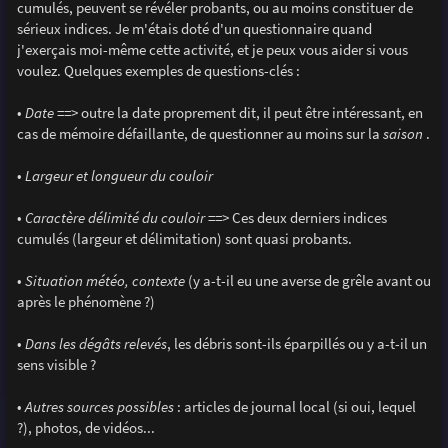
cumulés, peuvent se révéler probants, ou au moins constituer de
sérieux indices. Je m'étais doté d'un questionnaire quand
j'exerçais moi-même cette activité, et je peux vous aider si vous
voulez. Quelques exemples de questions-clés :
•
Date
==> outre la date proprement dit, il peut être intéressant, en
cas de mémoire défaillante, de questionner au moins sur la
saison
.
•
Largeur et longueur du couloir
•
Caractère délimité du couloir
==> Ces deux derniers indices
cumulés (largeur et délimitation) sont quasi probants.
•
Situation météo, contexte
(y a-t-il eu une averse de grêle avant ou
après le phénomène ?)
•
Dans les dégâts relevés
, les débris sont-ils éparpillés ou y a-t-il un
sens visible ?
•
Autres sources possibles
: articles de journal local (si oui, lequel
?), photos, de vidéos...