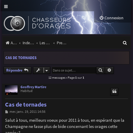
Connexion
R
Accueil
Index du forum
Les orages
Premiers pas sous les orages
e
CAS DE TORNADES
c
h
Rechercher
Recherche a
Répondre
12 messages • Page
1
sur
1
e
r
Geoffrey Martire
Habitué
c
Cas de tornades
h
M
mer. janv. 19, 2011 14:56
e
e
s
Salut à tous, meilleurs voeux pour 2011 à tous, en espérant que la
r
s
Champagne ne fasse plus de bide concernant les orages cette
a
g
année :?