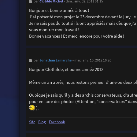
M
Clotilde Michel
par
»
dim. janv. 02, 2011 01:15
e
s
Bonjour et bonne année à tous !
s
J'ai présenté mon projet le 23 décembre devant le jury, je n
a
g
Je ne sais pas du tout si ils ont appréciés mais dès que j
e
vous montrer mon travail !
Bonne vacances ! Et merci encore pour votre aide !
M
Jonathan Lamarche
par
»
mar. janv. 10, 2012 10:20
e
s
Bonjour Clothilde, et bonne année 2012.
s
a
g
Même un an après, nous restons preneur d'une ou deux p
e
Quoique je sais qu'il y a des archis conservateurs, d'autr
pour en faire des photos (Attention, "conservateurs" dans 
).
Site
-
Blog
-
Facebook