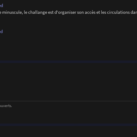
ed
e minuscule, le challange est d'organiser son accès et les circulations d
ed
ouverts.