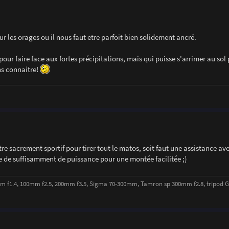
ur les orages ou il nous faut etre parfoit bien solidement ancré.
pour faire face aux fortes précipitations, mais qui puisse s'arrimer au sol 
ns connaitre!
t être sacrement sportif pour tirer tout le matos, soit faut une assistance a
e de suffisamment de puissance pour une montée facilitée ;)
 f1.4, 100mm f2.5, 200mm f3.5, Sigma 70-300mm, Tamron sp 300mm f2.8, tripod Gi