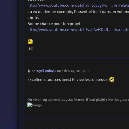
http://www.youtube.com/watch?v=3cy3gKwi ... re=relat
au vu du dernier exemple, l'essentiel tient dans un volum
abrité.
Bonne chance pour ton projet
http://www.youtube.com/watch?v=hAvHDaff ... re=relat
jac
M
Cyril Dubos
par
»
mer. déc. 15, 2010 00:11
e
s
Excellents tous ces liens! Et vive les suissesses
s
a
g
e
On rêve trop souvent les yeux fermés, il faut plutôt rêver les yeux 