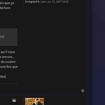
Enregistré le :
sam. avr. 21, 2007 18:43
ais que ça
tecture
 ???
 qu'il vous
s encore...
s du couloir
 une fois que
ntes]
H
a
u
t