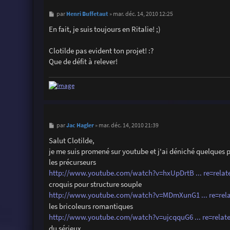
M
Henri Buffetaut
par
»
mar. déc. 14, 2010 12:25
e
s
En fait, je suis toujours en Ritalie! ;)
s
a
g
Clotilde pas evident ton projet! :?
e
Que de défit à relever!
M
Jac Hagler
par
»
mar. déc. 14, 2010 21:39
e
s
Salut Clotilde,
s
je me suis promené sur youtube et j'ai déniché quelques pe
a
g
les précurseurs
e
http://www.youtube.com/watch?v=hxUpDrtB ... re=relat
croquis pour structure souple
http://www.youtube.com/watch?v=MDmXunG1 ... re=rel
les bricoleurs romantiques
http://www.youtube.com/watch?v=ujcqquG6 ... re=relat
du sérieux