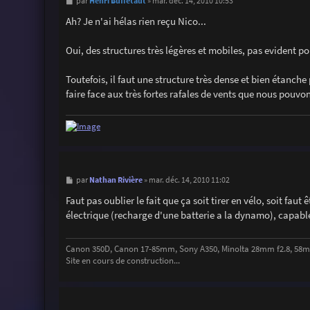
M
Henri Buffetaut
par
»
mar. déc. 14, 2010 10:53
e
s
Ah? Je n'ai hélas rien reçu Nico...
s
a
g
Oui, des structures très légères et mobiles, pas evident po
e
Toutefois, il faut une structure très dense et bien étanche 
faire face aux très fortes rafales de vents que nous pouvo
M
Nathan Rivière
par
»
mar. déc. 14, 2010 11:02
e
s
Faut pas oublier le fait que ça soit tirer en vélo, soit fau
s
électrique (recharge d'une batterie a la dynamo), capabl
a
g
e
Canon 350D, Canon 17-85mm, Sony A350, Minolta 28mm f2.8, 58mm
Site en cours de construction...