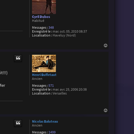
Cyril Dubos
Habitué
Messages :
348
Enregistré le :
mar. oct. 05, 2010 08:37
Localisation :
Haveluy (Nord)
H
a
u
t
t!!!)
Henri Buffetaut
Ancien
Mer
Messages :
571
Enregistré le :
mar. avr. 25, 2006 20:38
Localisation :
Versailles
H
a
u
Nicolas Baluteau
t
Ancien
Messages :
1499