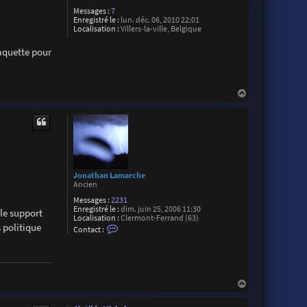
Messages :
7
Enregistré le :
lun. déc. 06, 2010 22:01
Localisation :
Villers-la-ville, Belgique
maquette pour
H
a
u
t
Jonathan Lamarche
Ancien
Messages :
2231
Enregistré le :
dim. juin 25, 2006 11:30
 le support
Localisation :
Clermont-Ferrand (63)
 politique
C
Contact :
o
n
t
a
c
t
H
e
a
r
u
J