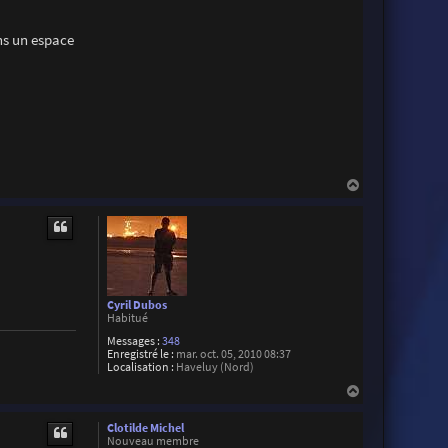
ans un espace
H
a
u
t
Cyril Dubos
Habitué
Messages :
348
Enregistré le :
mar. oct. 05, 2010 08:37
Localisation :
Haveluy (Nord)
H
a
u
Clotilde Michel
t
Nouveau membre