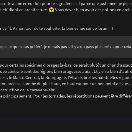
suite à une erreur lol) pour te signaler ce fil parce que justement je pens
t étudiant en architecture.
Vous devez bien avoir des notions en archi
 ce fil. A mon tour de te souhaiter la bienvenue sur ce forum. ;)
 celle que vous préféré, je ne sais pas si il y a un pays plus prévu pour cela
pour certains spécimen d'orages là-bas, ce serait plutôt un char d'assaut
Europe centrale sont des régions bien orageuses aussi. Et y en a bien d'autre
uest, le Massif Central, la Bourgogne, l'Alsace, bref les habituelles région
tion précise, comme dit plus haut, en hauteur pour un bon point de vue...
onstruction de la caravane-abri.
êle principalement. Pour les tornades, les répartitions peuvent être différe