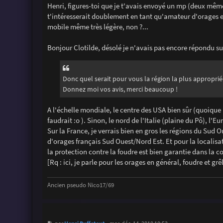
s
Henri, figures-toi que je t'avais envoyé un mp (deux même 
s
t'intéresserait doublement en tant qu'amateur d'orages e
a
g
mobile même très légère, non ?...
e
Bonjour Clotilde, désolé je n'avais pas encore répondu sur
Donc quel serait pour vous la région la plus appropriée,
Donnez moi vos avis, merci beaucoup !
A l'échelle mondiale, le centre des USA bien sûr (quoique 
faudrait :o ). Sinon, le nord de l'Italie (plaine du Pô), l'
Sur la France, je verrais bien en gros les régions du Sud O
d'orages français Sud Ouest/Nord Est. Et pour la localisa
la protection contre la foudre est bien garantie dans la c
[Rq : ici, je parle pour les orages en général, foudre et gr
Ancien pseudo Nico17/69