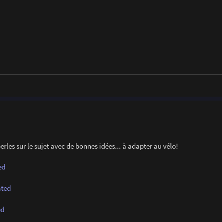
rles sur le sujet avec de bonnes idées... à adapter au vélo!
ed
ated
ed