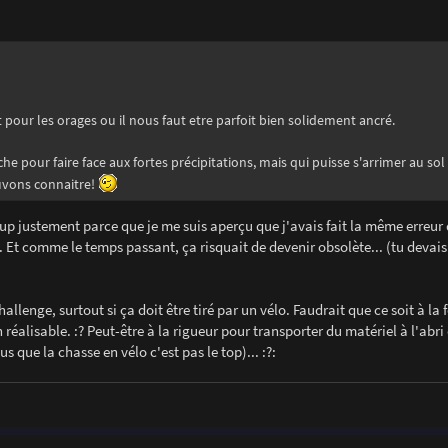
t pour les orages ou il nous faut etre parfoit bien solidement ancré.
che pour faire face aux fortes précipitations, mais qui puisse s'arrimer au sol
ouvons connaitre!
up justement parce que je me suis aperçu que j'avais fait la même erreur q
e. Et comme le temps passant, ça risquait de devenir obsolète... (tu devais
allenge, surtout si ça doit être tiré par un vélo. Faudrait que ce soit à la f
 réalisable. :? Peut-être à la rigueur pour transporter du matériel à l'abri
 que la chasse en vélo c'est pas le top)... :?: