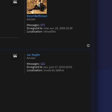
t
Henri Buffetaut
Ancien
Messages :
571
Enregistré le :
mar. avr. 25, 2006 20:38
Localisation :
Versailles
H
a
u
Jac Hagler
t
Ancien
Messages :
122
Enregistré le :
jeu. juin 17, 2010 20:52
Localisation :
ouest du Salève