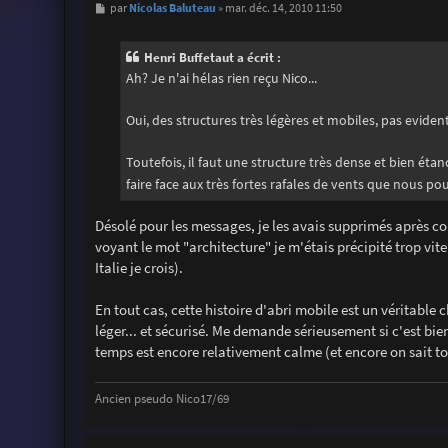
M
Nicolas Baluteau
par
»
mar. déc. 14, 2010 11:50
e
s
s
Henri Buffetaut a écrit :
a
g
Ah? Je n'ai hélas rien reçu Nico...
e
Oui, des structures très légères et mobiles, pas eviden
Toutefois, il faut une structure très dense et bien étan
faire face aux très fortes rafales de vents que nous p
Désolé pour les messages, je les avais supprimés après co
voyant le mot "architecture" je m'étais précipité trop vit
Italie je crois).
En tout cas, cette histoire d'abri mobile est un véritable ch
léger... et sécurisé. Me demande sérieusement si c'est bien
temps est encore relativement calme (et encore on sait tous
Ancien pseudo Nico17/69