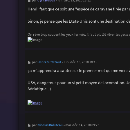
M
Cyril Dubos
par
»
lun. déc. 13, 2010 18:12
e
s
Henri, faut que ce soit une "espèce de caravane tirée par
s
a
g
Sinon, je pense que les Etats-Unis sont une destination de
e
On rêve trop souvent les yeux fermés, il faut plutôt rêver les yeux 
M
Henri Buffetaut
par
»
lun. déc. 13, 2010 18:15
e
s
ça m'apprendra à sauter sur le premier mot qui me viens à 
s
a
g
USA, dangerous pour un si petit moyen de locomotion. Je 
e
Adriatique. ;)
M
Nicolas Baluteau
par
»
mar. déc. 14, 2010 09:23
e