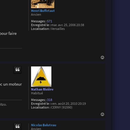
Henri Buffetaut
Ancien
Messages :
571
Enregistré le :
mar. avr. 25, 2006 20:38
Localisation :
Versailles
pour faire
H
a
u
t
vec un moteur
Nathan Rivière
Habitué
Messages :
318
Enregistré le :
ven. août 20, 2010 20:19
tzo.
Localisation :
CERNY (91590)
H
a
u
Nicolas Baluteau
t
Ancien