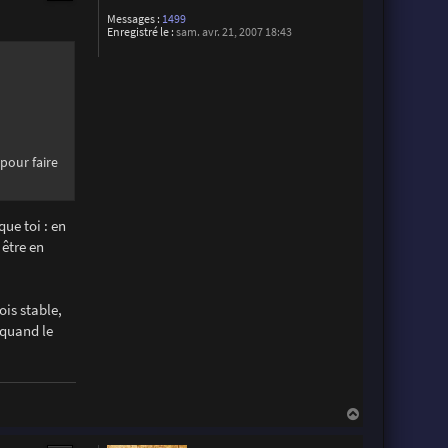
Messages :
1499
Enregistré le :
sam. avr. 21, 2007 18:43
 pour faire
ue toi : en
 être en
ois stable,
 quand le
H
a
u