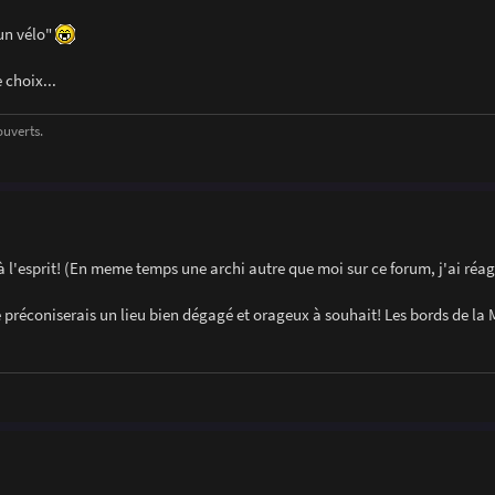
 un vélo"
 choix...
ouverts.
l'esprit! (En meme temps une archi autre que moi sur ce forum, j'ai réagi
préconiserais un lieu bien dégagé et orageux à souhait! Les bords de la 