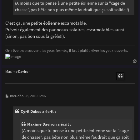
g
(A moins que tu pense à une petite éolienne sur la "cage de
e
chasse", pas bête non plus même faudrait que ça soit solide !)
C'est ça, une petite éolienne escamotable.
Prévoir également des panneaux solaires, escamotables aussi
(sinon, pas bon sous la grêle!!).
On rêve trop souvent les yeux fermés, il faut plutôt rêver les yeux ouverts.
a
u
Maxime Daviron
t
M
mer. déc. 08, 2010 12:02
e
s
s
Cyril Dubos a écrit :
a
g
e
Maxime Daviron a écrit :
(A moins que tu pense à une petite éolienne sur la "cage
de chasse", pas bête non plus même faudrait que ça soit