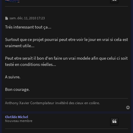
M
sam. déc. 11, 2010 17:23
e
s
Trés interessant tout ça...
s
a
g
Surtout que ce projet pourrai peut etre voir le jour en vrai si cela est
e
vraiment utile...
Peut etre serait il bon d'en faire un vrai modele afin que celui ci soit
testé en conditions réelles...
A suivre.
Bon courage.
Anthony Xavier Contemplateur invétéré des cieux en colère.
a
u
Clotilde Michel
t
Nouveau membre