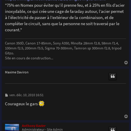
"75% en Nomex pour éviter qu’il prenne feu, et à 25% en fils d’acier
inoxydable, ce qui crée une cage de faraday autour, l’acier permet
à l’électricité de passer à l’extérieur de la combinaison, et de
compléter le circuit, sans que la personne ne soit traversé par le
courant."
Canon 350D, Canon 17-85mm, Sony A350, Minolta 28mm f2.8, 58mm f1.4,
100mm f2.5, 200mm f3.5, Sigma 70-300mm, Tamron sp 300mm f2.8, tripod
Gitzo.
Site en cours de construction...
a
u
Maxime Daviron
t
M
ven. déc. 10, 2010 16:51
e
s
Courageux le gars
s
a
g
e
a
u
Anthony Xavier
t
Administrateur - Site Admin