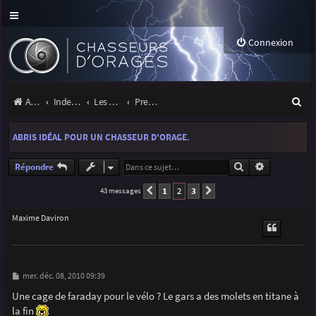
Connexion
R
Accueil
Index du forum
Les orages
Premiers pas sous les orages
e
ABRIS IDÉAL POUR UN CHASSEUR D'ORAGE.
c
h
Rechercher
Recherche a
Répondre
e
1
2
3
43 messages
Précédente
Suivante
r
Maxime Daviron
c
h
e
M
mer. déc. 08, 2010 09:39
e
r
s
Une cage de faraday pour le vélo ? Le gars a des molets en titane à
s
la fin
a