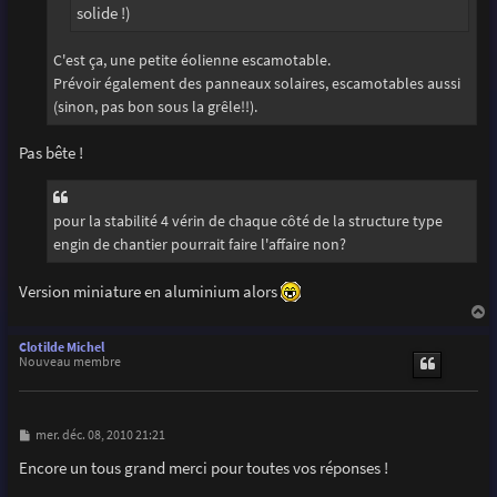
solide !)
C'est ça, une petite éolienne escamotable.
Prévoir également des panneaux solaires, escamotables aussi
(sinon, pas bon sous la grêle!!).
Pas bête !
pour la stabilité 4 vérin de chaque côté de la structure type
engin de chantier pourrait faire l'affaire non?
Version miniature en aluminium alors
a
u
Clotilde Michel
t
Nouveau membre
M
mer. déc. 08, 2010 21:21
e
s
Encore un tous grand merci pour toutes vos réponses !
s
a