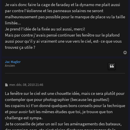
g
Je vais donc faire la cage de faraday et la dynamo me plait aussi
e
par contre l'éolienne et les panneaux solaires ne seront
malheureusement pas possible pour le manque de place vu la taille
limitée...
Je prend l'idée de la fixée au sol aussi, merci!
Mais par contre j'avais pensé continuer les fenêtre sur le plafond
aussi pour qu'il y ai vraiment une vue vers le ciel, est- ce que vous
trouvez ça utile ?
a
u
Jac Hagler
t
Ancien
M
mer. déc. 08, 2010 21:46
e
s
La fenêtre sur le ciel est une chouette idée, mais ce sera plutôt pour
s
contempler que pour photographier (because les gouttes!)
a
g
les copains ici t'on donné quelques bons conseils pour la technique
e
et pour avoir fait les mêmes études que toi, je trouve que ton
challenge est sympa.
Je te conseille de jeter un œil sur les aménagements des bateaux,
des camping-cars, etc c'est pleins d'astuces pour gagner de la