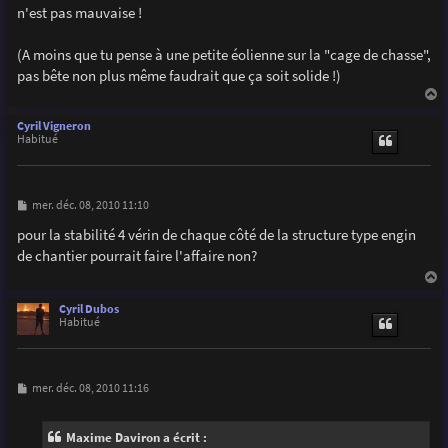
s
n'est pas mauvaise !
a
g
e
(A moins que tu pense à une petite éolienne sur la "cage de chasse",
pas bête non plus même faudrait que ça soit solide !)
a
u
Cyril Vigneron
t
Habitué
M
mer. déc. 08, 2010 11:10
e
s
pour la stabilité 4 vérin de chaque côté de la structure type engin
s
de chantier pourrait faire l'affaire non?
a
g
e
a
u
Cyril Dubos
t
Habitué
M
mer. déc. 08, 2010 11:16
e
s
s
Maxime Daviron a écrit :
a