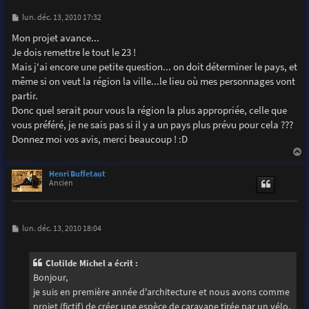
M
lun. déc. 13, 2010 17:32
e
s
Mon projet avance...
s
Je dois remettre le tout le 23 !
a
g
Mais j'ai encore une petite question... on doit déterminer le pays, et
e
même si on veut la région la ville...le lieu où mes personnages vont
partir.
Donc quel serait pour vous la région la plus appropriée, celle que
vous préféré, je ne sais pas si il y a un pays plus prévu pour cela ???
Donnez moi vos avis, merci beaucoup ! :D
a
u
Henri Buffetaut
t
Ancien
M
lun. déc. 13, 2010 18:04
e
s
s
Clotilde Michel a écrit :
a
g
Bonjour,
e
je suis en première année d'architecture et nous avons comme
projet (fictif) de créer une espèce de caravane tirée par un vélo,