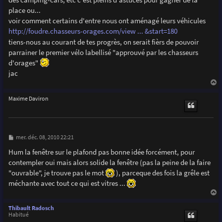
place ou...
voir comment certains d'entre nous ont aménagé leurs véhicules
http://foudre.chasseurs-orages.com/view ... &start=180
tiens-nous au courant de tes progrès, on serait fièrs de pouvoir
parrainer le premier vélo labellisé "approuvé par les chasseurs
d'orages"
jac
a
u
Maxime Daviron
t
M
mer. déc. 08, 2010 22:21
e
s
Hum la fenêtre sur le plafond pas bonne idée forcément, pour
s
contempler oui mais alors solide la fenêtre (pas la peine de la faire
a
g
"ouvrable", je trouve pas le mot
), parceque des fois la grêle est
e
méchante avec tout ce qui est vitres ...
a
u
Thibault Radosch
t
Habitué