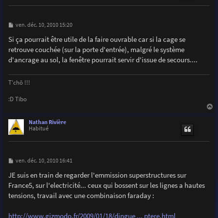
M
ven. déc. 10, 2010 15:20
e
s
Si ça pourrait être utile de la faire ouvrable car si la cage se
s
retrouve couchée (sur la porte d'entrée), malgré le système
a
g
d'ancrage au sol, la fenêtre pourrait servir d'issue de secours....
e
T'chô !!!
:D Tibo
a
u
Nathan Rivière
t
Habitué
M
ven. déc. 10, 2010 16:41
e
s
JE suis en train de regarder l'emmission superstructures sur
s
France5, sur l'electricité... ceux qui bossent sur les lignes a hautes
a
g
tensions, travail avec une combinaison faraday :
e
http://www.gizmodo.fr/2009/01/18/dingue ... ptere.html