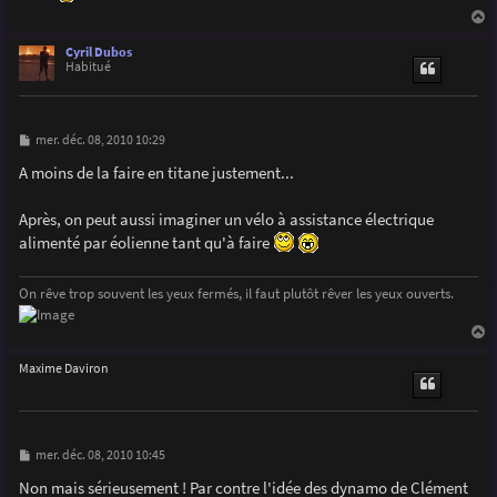
g
e
a
u
Cyril Dubos
t
Habitué
M
mer. déc. 08, 2010 10:29
e
s
A moins de la faire en titane justement...
s
a
g
Après, on peut aussi imaginer un vélo à assistance électrique
e
alimenté par éolienne tant qu'à faire
On rêve trop souvent les yeux fermés, il faut plutôt rêver les yeux ouverts.
a
u
Maxime Daviron
t
M
mer. déc. 08, 2010 10:45
e
s
Non mais sérieusement ! Par contre l'idée des dynamo de Clément