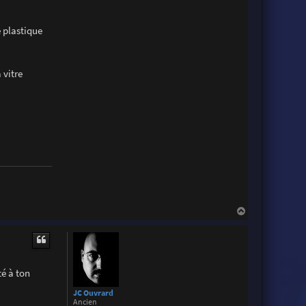
 plastique
 vitre
H
a
u
t
té à ton
JC Ouvrard
Ancien