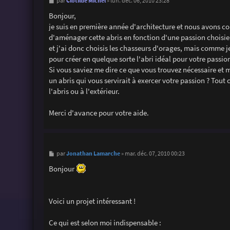
M
Clotilde Michel
par
»
lun. déc. 06, 2010 23:28
e
s
Bonjour,
s
je suis en première année d'architecture et nous avons com
a
g
d'aménager cette abris en fonction d'une passion choisie
e
et j'ai donc choisis les chasseurs d'orages, mais comme je
pour créer en quelque sorte l'abri idéal pour votre passio
Si vous saviez me dire ce que vous trouvez nécessaire et 
un abris qui vous servirait à exercer votre passion ? Tout c
l'abris ou à l'extérieur.
Merci d'avance pour votre aide.
M
Jonathan Lamarche
par
»
mar. déc. 07, 2010 00:23
e
s
Bonjour
s
a
g
e
Voici un projet intéressant !
Ce qui est selon moi indispensable :