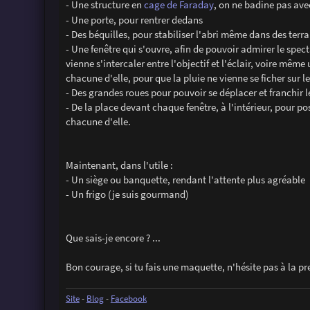
- Une structure en
cage de Faraday
, on ne badine pas avec
- Une porte, pour rentrer dedans
- Des béquilles, pour stabiliser l'abri même dans des terrai
- Une fenêtre qui s'ouvre, afin de pouvoir admirer le spe
vienne s'intercaler entre l'objectif et l'éclair, voire mê
chacune d'elle, pour que la pluie ne vienne se ficher sur les
- Des grandes roues pour pouvoir se déplacer et franchir l
- De la place devant chaque fenêtre, à l'intérieur, pour p
chacune d'elle.
Maintenant, dans l'utile :
- Un siège ou banquette, rendant l'attente plus agréable
- Un frigo (je suis gourmand)
Que sais-je encore ? ...
Bon courage, si tu fais une maquette, n'hésite pas à la p
Site
-
Blog
-
Facebook