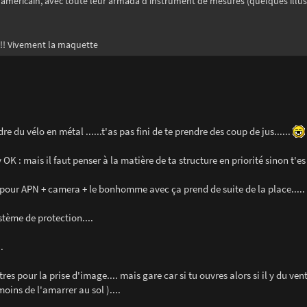
s américain, avec toute leur armada d'instrument de mesures (quelques illu
!!! Vivement la maquette
re du vélo en métal ......t'as pas fini de te prendre des coup de jus......
 : mais il faut penser à la matière de ta structure en priorité sinon t'es 
ié pour APN + camera + le bonhomme avec ça prend de suite de la place.....
stème de protection....
.
tres pour la prise d'image.... mais gare car si tu ouvres alors si il y du ven
oins de l'amarrer au sol )....