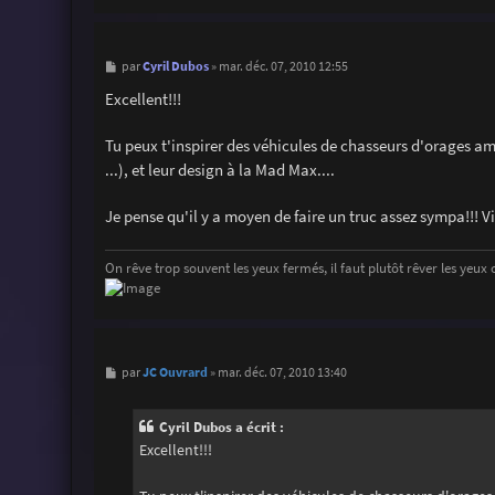
M
Cyril Dubos
par
»
mar. déc. 07, 2010 12:55
e
s
Excellent!!!
s
a
g
Tu peux t'inspirer des véhicules de chasseurs d'orages a
e
...), et leur design à la Mad Max....
Je pense qu'il y a moyen de faire un truc assez sympa!!! 
On rêve trop souvent les yeux fermés, il faut plutôt rêver les yeux 
M
JC Ouvrard
par
»
mar. déc. 07, 2010 13:40
e
s
s
Cyril Dubos a écrit :
a
g
Excellent!!!
e