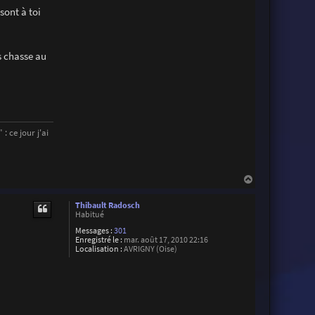
sont à toi
us chasse au
: ce jour j'ai
H
a
u
Thibault Radosch
t
Habitué
Messages :
301
Enregistré le :
mar. août 17, 2010 22:16
Localisation :
AVRIGNY (Oise)