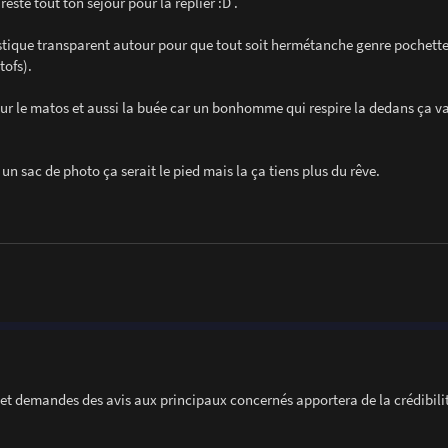
reste tout ton séjour pour la replier :D .
tique transparent autour pour que tout soit hermétanche genre pochette
tofs).
our le matos et aussi la buée car un bonhomme qui respire la dedans ça va
s un sac de photo ça serait le pied mais la ça tiens plus du rêve.
es et demandes des avis aux principaux concernés apportera de la crédibili