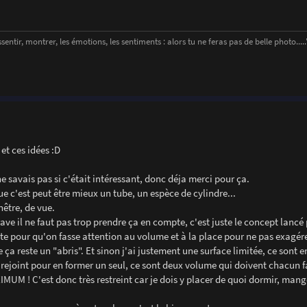
entir, montrer, les émotions, les sentiments : alors tu ne feras pas de belle photo....." 
et ces idées :D
e savais pas si c'était intéressant, donc déja merci pour ça.
ue c'est peut être mieux un tube, un espèce de cylindre...
être, de vue.
ave il ne faut pas trop prendre ça en compte, c'est juste le concept lancé 
 juste pour qu'on fasse attention au volume et à la place pour ne pas exagére
ça reste un "abris". Et sinon j'ai justement une surface limitée, ce sont en
e rejoint pour en former un seul, ce sont deux volume qui doivent chacun f
MUM ! C'est donc très restreint car je dois y placer de quoi dormir, mange