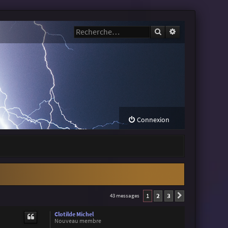
Rechercher
Recherche avanc
Connexion
1
2
3
43 messages
Suivante
Clotilde Michel
Nouveau membre