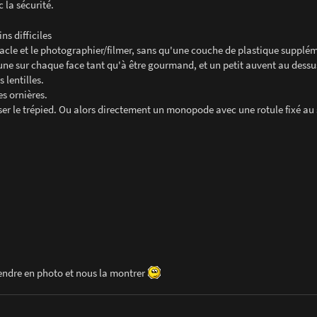
 la sécurité.
ns difficiles
ctacle et le photographier/filmer, sans qu'une couche de plastique supplé
me une sur chaque face tant qu'à être gourmand, et un petit auvent au dessu
 lentilles.
es ornières.
oser le trépied. Ou alors directement un monopode avec une rotule fixé au
rendre en photo et nous la montrer