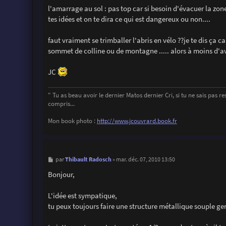
l'amarrage au sol : pas top car si besoin d'évacuer la zone 
tes idées et on te dira ce qui est dangereux ou non....
faut vraiment se trimballer l'abris en vélo ??je te dis ça 
sommet de colline ou de montagne ..... alors à moins d'avoi
JC
" Tu as beau avoir le dernier Matos dernier Cri, si tu ne sais pas ress
compris...
Mon book photo :
http://www.jcouvrard.book.fr
M
Thibault Radosch
par
»
mar. déc. 07, 2010 13:50
e
s
Bonjour,
s
a
g
L'idée est sympatique,
e
tu peux toujours faire une structure métallique souple gen