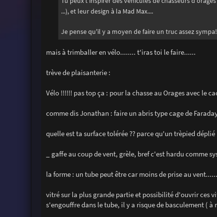
Tu peux t'inspirer des véhicules de chasseurs d'orage
...), et leur design à la Mad Max....
Je pense qu'il y a moyen de faire un truc assez sympa
mais à trimballer en vélo........ t'iras toi le faire......
trève de plaisanterie :
Vélo !!!!!! pas top ça : pour la chasse au Orages avec le cad
comme dis Jonathan : faire un abris type cage de Faraday OK
quelle est ta surface tolérée ?? parce qu'un trèpied dépl
_ gaffe au coup de vent, grèle, bref c'est hardu comme sy
la forme : un tube peut être car moins de prise au vent......
vitré sur la plus grande partie et possibilité d'ouvrir ces vi
s'engouffre dans le tube, il y a risque de basculement ( à m