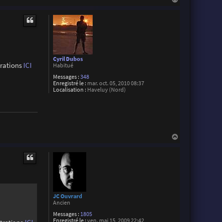
a
u
t
Cyril Dubos
trations
ICI
Habitué
Messages :
348
Enregistré le :
mar. oct. 05, 2010 08:37
Localisation :
Haveluy (Nord)
H
a
u
t
JC Ouvrard
Ancien
Messages :
1805
Enregistré le :
ven. mai 15, 2009 22:42