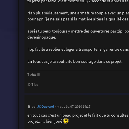
tu jette par terre, c'est monté en 1/2 seconde et après il te 
Nan plus sérieusement, une armature souple avec un plas
pour apn (je ne sais pas si la matière altère la qualité des 
après tu peux toujours y mettre des ouvertures par zip, p
devenir opaque.
hop facile a replier et leger a transporter si ça rentre dan
En tous cas je te souhaite bon courage dans ce projet.
T'chô !!!
:D Tibo
M
JC Ouvrard
par
»
mar. déc. 07, 2010 14:17
e
s
en tout cas c'est un beau projet et le fait que tu consult
s
projet...... bien joué
a
g
e