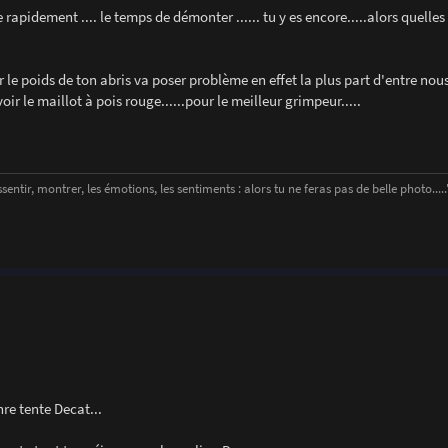
rapidement .... le temps de démonter ...... tu y es encore.....alors quelles 
car le poids de ton abris va poser problème en effet la plus part d'entre no
r le maillot à pois rouge......pour le meilleur grimpeur.....
entir, montrer, les émotions, les sentiments : alors tu ne feras pas de belle photo....." 
re tente Decat...