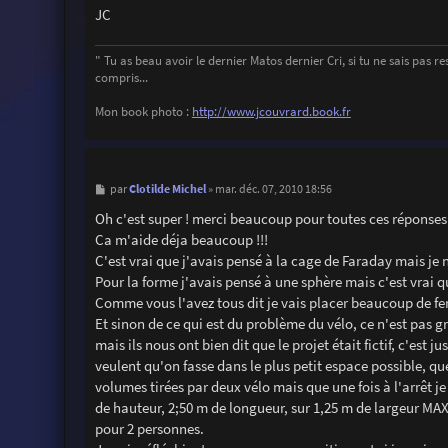
JC
" Tu as beau avoir le dernier Matos dernier Cri, si tu ne sais pas ress
compris...
Mon book photo :
http://www.jcouvrard.book.fr
M
Clotilde Michel
par
»
mar. déc. 07, 2010 18:56
e
s
Oh c'est super ! merci beaucoup pour toutes ces réponses 
s
Ca m'aide déja beaucoup !!!
a
g
C'est vrai que j'avais pensé à la cage de Faraday mais je n
e
Pour la forme j'avais pensé à une sphère mais c'est vrai q
Comme vous l'avez tous dit je vais placer beaucoup de fen
Et sinon de ce qui est du problème du vélo, ce n'est pas gr
mais ils nous ont bien dit que le projet était fictif, c'est
veulent qu'on fasse dans le plus petit espace possible, que 
volumes tirées par deux vélo mais que une fois à l'arrêt j
de hauteur, 2;50 m de longueur, sur 1,25 m de largeur MAXI
pour 2 personnes.