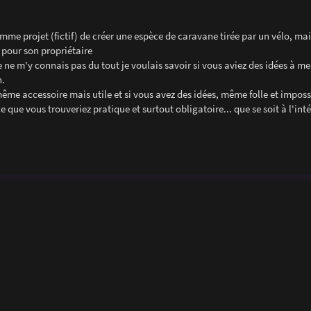
me projet (fictif) de créer une espèce de caravane tirée par un vélo, mais
 pour son propriétaire
 ne m'y connais pas du tout je voulais savoir si vous aviez des idées à m
n.
même accessoire mais utile et si vous avez des idées, même folle et imposs
e que vous trouveriez pratique et surtout obligatoire... que se soit à l'int