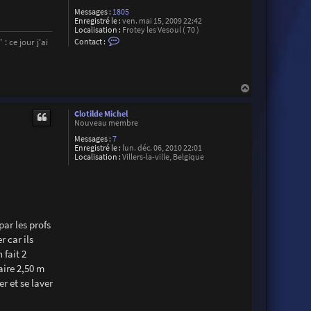
Messages :
1805
Enregistré le :
ven. mai 15, 2009 22:42
Localisation :
Frotey les Vesoul ( 70 )
C
: ce jour j'ai
Contact :
o
n
t
a
c
H
t
a
e
u
r
Clotilde Michel
t
J
Nouveau membre
C
O
Messages :
7
u
Enregistré le :
lun. déc. 06, 2010 22:01
v
Localisation :
Villers-la-ville, Belgique
r
a
r
d
par les profs
r car ils
 fait 2
aire 2,50 m
r et se laver