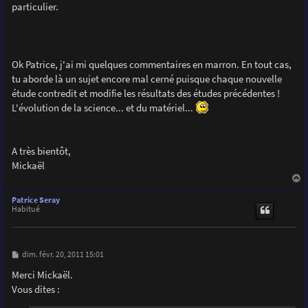
particulier.
Ok Patrice, j'ai mi quelques commentaires en marron. En tout cas,
tu aborde là un sujet encore mal cerné puisque chaque nouvelle
étude contredit et modifie les résultats des études précédentes !
L'évolution de la science... et du matériel...
A très bientôt,
Mickaël
a
u
Patrice Seray
t
Habitué
M
dim. févr. 20, 2011 15:01
e
s
Merci Mickaël.
s
Vous dites :
a
g
e