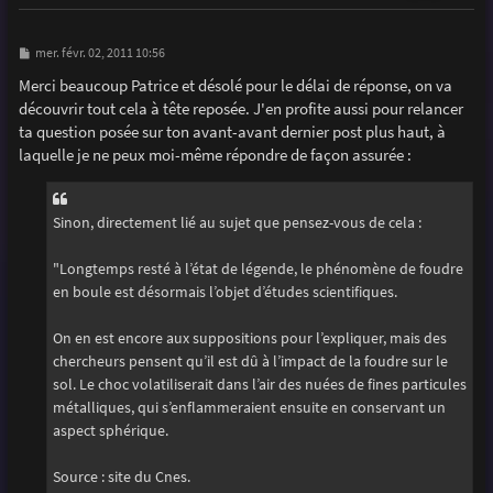
M
mer. févr. 02, 2011 10:56
e
s
Merci beaucoup Patrice et désolé pour le délai de réponse, on va
s
découvrir tout cela à tête reposée. J'en profite aussi pour relancer
a
g
ta question posée sur ton avant-avant dernier post plus haut, à
e
laquelle je ne peux moi-même répondre de façon assurée :
Sinon, directement lié au sujet que pensez-vous de cela :
"Longtemps resté à l’état de légende, le phénomène de foudre
en boule est désormais l’objet d’études scientifiques.
On en est encore aux suppositions pour l’expliquer, mais des
chercheurs pensent qu’il est dû à l’impact de la foudre sur le
sol. Le choc volatiliserait dans l’air des nuées de fines particules
métalliques, qui s’enflammeraient ensuite en conservant un
aspect sphérique.
Source : site du Cnes.