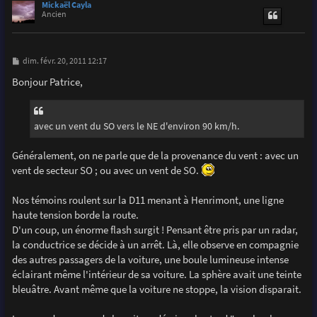
u
Mickaël Cayla
t
Ancien
M
dim. févr. 20, 2011 12:17
e
s
Bonjour Patrice,
s
a
g
e
avec un vent du SO vers le NE d'environ 90 km/h.
Généralement, on ne parle que de la provenance du vent : avec un
vent de secteur SO ; ou avec un vent de SO.
Nos témoins roulent sur la D11 menant à Henrimont, une ligne
haute tension borde la route.
D'un coup, un énorme flash surgit ! Pensant être pris par un radar,
la conductrice se décide à un arrêt. Là, elle observe en compagnie
des autres passagers de la voiture, une boule lumineuse intense
éclairant même l'intérieur de sa voiture. La sphère avait une teinte
bleuâtre. Avant même que la voiture ne stoppe, la vision disparait.