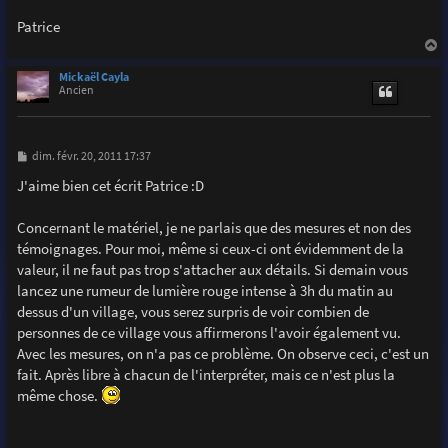
Patrice
a
u
Mickaël Cayla
t
Ancien
M
dim. févr. 20, 2011 17:37
e
s
J'aime bien cet écrit Patrice :D
s
a
g
Concernant le matériel, je ne parlais que des mesures et non des
e
témoignages. Pour moi, même si ceux-ci ont évidemment de la
valeur, il ne faut pas trop s'attacher aux détails. Si demain vous
lancez une rumeur de lumière rouge intense à 3h du matin au
dessus d'un village, vous serez surpris de voir combien de
personnes de ce village vous affirmerons l'avoir également vu.
Avec les mesures, on n'a pas ce problème. On observe ceci, c'est un
fait. Après libre à chacun de l'interpréter, mais ce n'est plus la
même chose.