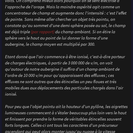
volts. On comprend mieux alors pourquoi on se sent électrisé à
l'approche de l'orage. Mais la moindre aspérité agit comme un
concentrateur de champ et augmente donc l'intensité : c'est l'effet
de pointe. Sans même aller chercher un objet très pointu, on
constate qu'au sommet d'une demi-sphère posée au sol, le champ
est déjà triple
(par rapport)
du champ ambiant. Si on étire la
sphère vers le haut au point de lui donner la forme d'une
aubergine, le champ moyen est multiplié par 300.
Etant donné que l'air commence à être ionisé, c'est-à-dire porteur
de charges électriques, à partir de 3 000 000 de v/m, on voit
qu'autour de notre aubergine il suffira d'un champ ambiant de
l'ordre de 10 000 v/m pour qu'apparaissent des effluves ; ces
effluves ne sont autres que des étincelles un peu floues et très
mobiles dues aux déplacements des particules chargés dans l'air
ionisé.
Pour peu que l'objet pointu ait la hauteur d'un pylône, les aigrettes
lumineuses commencent à s'étaler beaucoup plus loin vers le haut
et finissent par prendre la forme de véritables étincelles souvent
forts longues. Celles-ci ont tous les caractères d'un précurseur
ascendant qui peut alors monter jusqu'au nuage à la vitesse