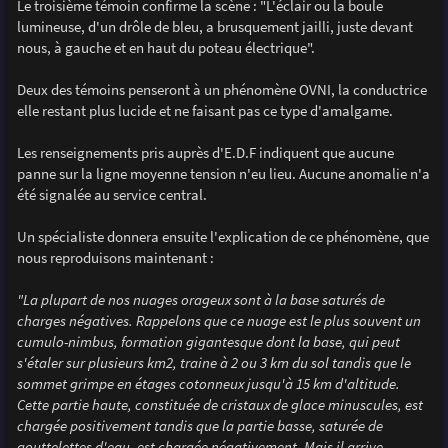
Le troisième témoin confirme la scène : "L'éclair ou la boule
lumineuse, d'un drôle de bleu, a brusquement jailli, juste devant
nous, à gauche et en haut du poteau électrique".
Deux des témoins penseront à un phénomène OVNI, la conductrice
elle restant plus lucide et ne faisant pas ce type d'amalgame.
Les renseignements pris auprès d'E.D.F indiquent que aucune
panne sur la ligne moyenne tension n'eu lieu. Aucune anomalie n'a
été signalée au service central.
Un spécialiste donnera ensuite l'explication de ce phénomène, que
nous reproduisons maintenant :
"La plupart de nos nuages orageux sont à la base saturés de
charges négatives. Rappelons que ce nuage est le plus souvent un
cumulo-nimbus, formation gigantesque dont la base, qui peut
s'étaler sur plusieurs km2, traine à 2 ou 3 km du sol tandis que le
sommet grimpe en étages cotonneux jusqu'à 15 km d'altitude.
Cette partie haute, constituée de cristaux de glace minuscules, est
chargée positivement tandis que la partie basse, saturée de
gouttelettes d'eau, est chargée négativement. Mais il arrive