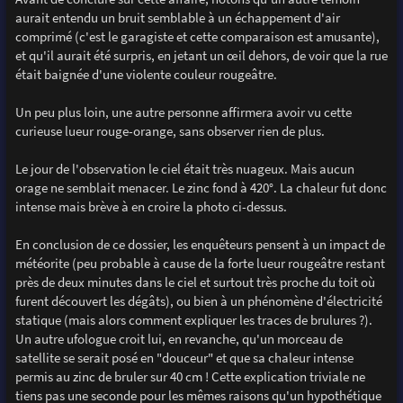
aurait entendu un bruit semblable à un échappement d'air
comprimé (c'est le garagiste et cette comparaison est amusante),
et qu'il aurait été surpris, en jetant un œil dehors, de voir que la rue
était baignée d'une violente couleur rougeâtre.
Un peu plus loin, une autre personne affirmera avoir vu cette
curieuse lueur rouge-orange, sans observer rien de plus.
Le jour de l'observation le ciel était très nuageux. Mais aucun
orage ne semblait menacer. Le zinc fond à 420°. La chaleur fut donc
intense mais brève à en croire la photo ci-dessus.
En conclusion de ce dossier, les enquêteurs pensent à un impact de
météorite (peu probable à cause de la forte lueur rougeâtre restant
près de deux minutes dans le ciel et surtout très proche du toit où
furent découvert les dégâts), ou bien à un phénomène d'électricité
statique (mais alors comment expliquer les traces de brulures ?).
Un autre ufologue croit lui, en revanche, qu'un morceau de
satellite se serait posé en "douceur" et que sa chaleur intense
permis au zinc de bruler sur 40 cm ! Cette explication triviale ne
tiens pas une seconde pour les mêmes raisons qu'un hypothétique