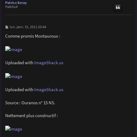
u
Patrice Seray
t
Habitué
M
lun. janv. 31, 2011 20:44
e
s
Comme promis Montauroux :
s
a
g
e
Uploaded with
ImageShack.us
Uploaded with
ImageShack.us
Source : Ouranos n° 15 NS.
Nettement plus constructif :