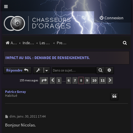
Connexion
R
Accueil
Index du forum
Les orages
Premiers pas sous les orages
e
IMPACT AU SOL : DEMANDE DE RENSEIGNEMENTS.
c
h
Rechercher
Recherche a
Répondre
e
Page
8
sur
11
1
6
7
8
9
10
11
155 messages
Précédente
Suivante
…
r
Patrice Seray
c
Habitué
h
e
M
dim. janv. 30, 2011 17:44
e
r
s
Bonjour Nicolas.
s
a