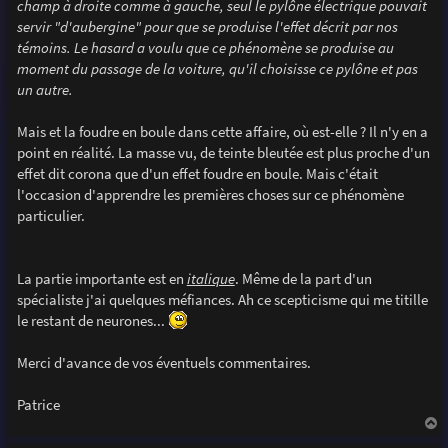
champ à droite comme à gauche, seul le pylône électrique pouvait
servir "d'aubergine" pour que se produise l'effet décrit par nos
témoins. Le hasard a voulu que ce phénomène se produise au
moment du passage de la voiture, qu'il choisisse ce pylône et pas
un autre.
Mais et la foudre en boule dans cette affaire, où est-elle ? Il n'y en a
point en réalité. La masse vu, de teinte bleutée est plus proche d'un
effet dit corona que d'un effet foudre en boule. Mais c'était
l'occasion d'apprendre les premières choses sur ce phénomène
particulier.
La partie importante est en
italique
. Même de la part d'un
spécialiste j'ai quelques méfiances. Ah ce scepticisme qui me titille
le restant de neurones...
Merci d'avance de vos éventuels commentaires.
Patrice
a