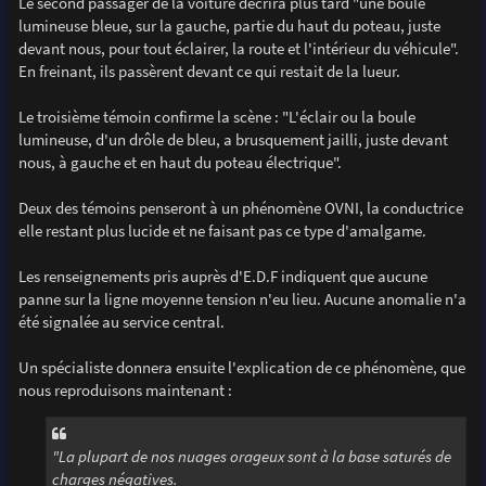
Le second passager de la voiture décrira plus tard "une boule
lumineuse bleue, sur la gauche, partie du haut du poteau, juste
devant nous, pour tout éclairer, la route et l'intérieur du véhicule".
En freinant, ils passèrent devant ce qui restait de la lueur.
Le troisième témoin confirme la scène : "L'éclair ou la boule
lumineuse, d'un drôle de bleu, a brusquement jailli, juste devant
nous, à gauche et en haut du poteau électrique".
Deux des témoins penseront à un phénomène OVNI, la conductrice
elle restant plus lucide et ne faisant pas ce type d'amalgame.
Les renseignements pris auprès d'E.D.F indiquent que aucune
panne sur la ligne moyenne tension n'eu lieu. Aucune anomalie n'a
été signalée au service central.
Un spécialiste donnera ensuite l'explication de ce phénomène, que
nous reproduisons maintenant :
"La plupart de nos nuages orageux sont à la base saturés de
charges négatives.