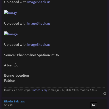
Uploaded with
ImageShack.us
Uploaded with
ImageShack.us
Uploaded with
ImageShack.us
Source : Phénomènes Spatiaux n° 36.
A bientôt
Bonne réception
Patrice
Modifié en dernier par
Patrice Seray
le mar. juil. 17, 2012 19:03, modifié 1 fois.
a
u
Nicolas Baluteau
t
Ancien