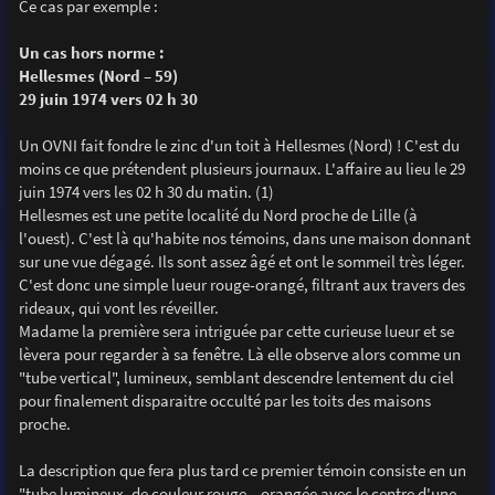
Ce cas par exemple :
Un cas hors norme :
Hellesmes (Nord – 59)
29 juin 1974 vers 02 h 30
Un OVNI fait fondre le zinc d'un toit à Hellesmes (Nord) ! C'est du
moins ce que prétendent plusieurs journaux. L'affaire au lieu le 29
juin 1974 vers les 02 h 30 du matin. (1)
Hellesmes est une petite localité du Nord proche de Lille (à
l'ouest). C'est là qu'habite nos témoins, dans une maison donnant
sur une vue dégagé. Ils sont assez âgé et ont le sommeil très léger.
C'est donc une simple lueur rouge-orangé, filtrant aux travers des
rideaux, qui vont les réveiller.
Madame la première sera intriguée par cette curieuse lueur et se
lèvera pour regarder à sa fenêtre. Là elle observe alors comme un
"tube vertical", lumineux, semblant descendre lentement du ciel
pour finalement disparaitre occulté par les toits des maisons
proche.
La description que fera plus tard ce premier témoin consiste en un
"tube lumineux, de couleur rouge – orangée avec le centre d'une