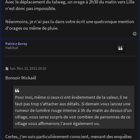
Avec le déplacement du talweg, un orage à 2h30 du matin vers Lille
n'est donc pas impossible.
Néanmoins, je n'ai pas lu dans votre écrit une quelconque mention
d'orages ou même de pluie.
a
u
Patrice Seray
t
Habitué
M
lun. févr. 21, 2011 20:10
e
s
Bonsoir Mickaël
s
a
g
e
Pour moi, même si ceux-ci ont évidemment de la valeur, il ne
faut pas trop s'attacher aux détails. Si demain vous lancez une
rumeur de lumière rouge intense à 3h du matin au dessus d'un
village, vous serez surpris de voir combien de personnes de ce
village vous affirmerons l'avoir également vu.
Certes, j'en suis particulièrement conscient, menant des enquêtes