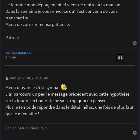
g
Je termine mon déplaçement et viens de rentrer à la maison.
e
Dans la semaine je vous envoi ce qu'il est convenu de vous
transmettre.
Merci de votre immense patience.
Patrice
a
u
Nicolas Baluteau
t
Ancien
M
dim. janv. 30, 2011 19:48
e
s
Merci d'avance c'est sympa.
s
J'ai parcouru un peu le message précédent avec cette hypothèse
a
g
sur la foudre en boule. Je ne sais trop quoi en penser.
e
Plus le temps de répondre dans le détail hélas, une fois de plus faut
que je m'en aille !
Ancien pseudo Nico17/69
a