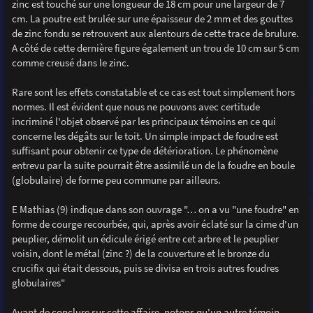
zinc est touché sur une longueur de 18 cm pour une largeur de 7
cm. La poutre est brulée sur une épaisseur de 2 mm et des gouttes
de zinc fondu se retrouvent aux alentours de cette trace de brulure.
A côté de cette dernière figure également un trou de 10 cm sur 5 cm
comme creusé dans le zinc.
Rare sont les effets constatable et ce cas est tout simplement hors
normes. Il est évident que nous ne pouvons avec certitude
incriminé l'objet observé par les principaux témoins en ce qui
concerne les dégâts sur le toit. Un simple impact de foudre est
suffisant pour obtenir ce type de détérioration. Le phénomène
entrevu par la suite pourrait être assimilé un de la foudre en boule
(globulaire) de forme peu commune par ailleurs.
E Mathias (9) indique dans son ouvrage "… on a vu "une foudre" en
forme de courge recourbée, qui, après avoir éclaté sur la cime d'un
peuplier, démolit un édicule érigé entre cet arbre et le peuplier
voisin, dont le métal (zinc ?) de la couverture et le bronze du
crucifix qui était dessous, puis se divisa en trois autres foudres
globulaires"
Avant de conclure sur cette affaire, notons qu'un autre témoin