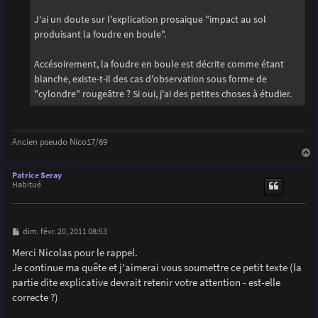
J'ai un doute sur l'explication prosaique "impact au sol
produisant la foudre en boule".
Accésoirement, la foudre en boule est décrite comme étant
blanche, existe-t-il des cas d'observation sous forme de
"cylondre" rougeâtre ? Si oui, j'ai des petites choses à étudier.
Ancien pseudo Nico17/69
a
u
Patrice Seray
t
Habitué
M
dim. févr. 20, 2011 08:53
e
s
Merci Nicolas pour le rappel.
s
Je continue ma quête et j'aimerai vous soumettre ce petit texte (la
a
g
partie dite explicative devrait retenir votre attention - est-elle
e
correcte ?)