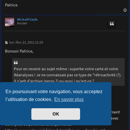
Patrice
a
u
Mickaël Cayla
t
Ancien
M
lun. févr. 21, 2011 21:19
e
s
Bonsoir Patrice,
s
a
g
e
Pour en revenir au sujet même : superbe votre carte et votre
Réanalyses ! Je ne connaissais pas ce type de "rétroactivité (?).
Il s'agit d'archive (perso ?) ou quoi / qu'est-ce ?
En poursuivant votre navigation, vous acceptez
Les réanalyses NCEP se trouvent sur la page suivante :
http://www.meteociel.fr/modeles/archives/archives.php
l’utilisation de cookies.
En savoir plus
Pour les situations les plus récentes, les archives sont également
OK
disponibles sur GFS Europe (et tout dernièrement GFS 0.5°) avec
donc plus de paramètres disponibles.