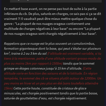
En mettant base avant, on ne pense pas tout de suite à la partie
inférieure du cb. De plus, saturés en charges, ce sais pas si ça se dit
vraiment ?! Il vaudrait peut-être mieux mettre quelque chose du
genre : "La plupart de nos nuages orageux contiennent une
multitude de charges négatives à leur base" ou encore "La plupart
de nos nuages orageux sont chargés négativement à leur base".
Rappelons que ce nuage est le plus souvent un cumulonimbus,
formation gigantesque dont la base, qui peut s'étaler sur plusieurs
km², traine à 2 ou 3 km du sol
(l'altitude est vraiment variable, si tu
tiens à la mentionner, parle d'une altitude variant grosso-modo de
plus ou moins 1km par rapport à 1500m)
tandis que le sommet
grimpe en étages cotonneux jusqu'à 15 km d'altitude.
(Cette
altitude varie en fonction des saisons et de la latitude. En région
tempérée, le sommet des cb se situera plutôt autour de 12000m. Un
peu moins en hiver et un peu plus en été (sans toutefois atteindre
15km)
Cette partie haute, constituée de cristaux de glace
minuscules, est chargée positivement tandis que la partie basse,
saturée de gouttelettes d'eau, est chargée négativement.