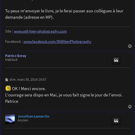
g
e
Tu peux m'envoyer le livre, je le ferai passer aux collègues à leur
demande (adresse en MP).
Site :
www.will-hien-photography.com
Facebook :
www.facebook.com/WillHienPhotography
a
u
Patrice Seray
t
Habitué
M
dim. mars 30, 2014 19:57
e
s
OK ! Merci encore.
s
L'ouvrage sera dispo en Mai, je vous fait signe le jour de l'envoi.
a
g
Patrice
e
a
u
Jonathan Lamarche
t
Ancien