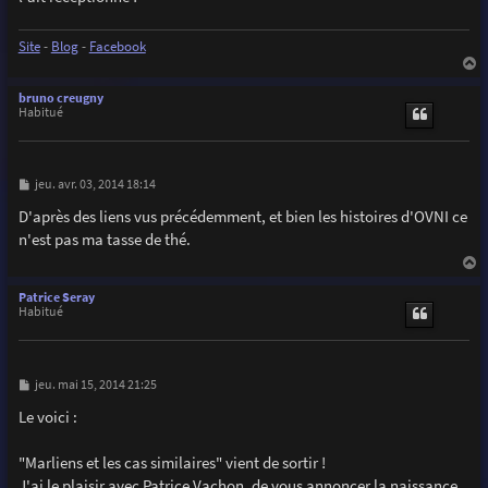
Site
-
Blog
-
Facebook
a
u
bruno creugny
t
Habitué
M
jeu. avr. 03, 2014 18:14
e
s
D'après des liens vus précédemment, et bien les histoires d'OVNI ce
s
n'est pas ma tasse de thé.
a
g
e
a
u
Patrice Seray
t
Habitué
M
jeu. mai 15, 2014 21:25
e
s
Le voici :
s
a
g
"Marliens et les cas similaires" vient de sortir !
e
J'ai le plaisir avec Patrice Vachon, de vous annoncer la naissance