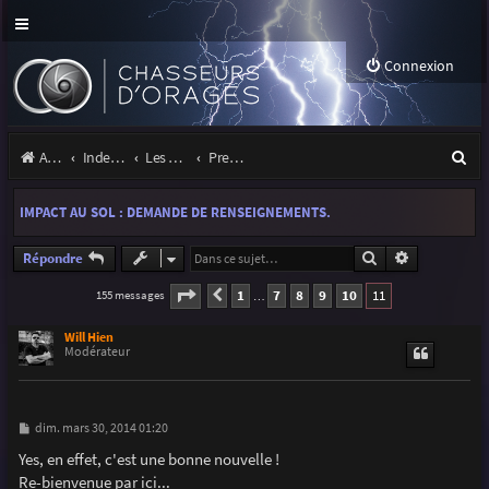
Connexion
R
Accueil
Index du forum
Les orages
Premiers pas sous les orages
e
IMPACT AU SOL : DEMANDE DE RENSEIGNEMENTS.
c
h
Rechercher
Recherche a
Répondre
e
Page
11
sur
11
1
7
8
9
10
11
155 messages
Précédente
…
r
Will Hien
c
Modérateur
h
e
M
dim. mars 30, 2014 01:20
e
r
s
Yes, en effet, c'est une bonne nouvelle !
s
Re-bienvenue par ici...
a