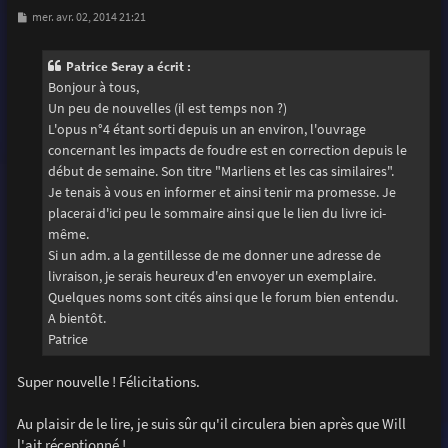
M
mer. avr. 02, 2014 21:21
e
s
s
Patrice Seray a écrit :
a
g
Bonjour à tous,
e
Un peu de nouvelles (il est temps non ?)
L'opus n°4 étant sorti depuis un an environ, l'ouvrage
concernant les impacts de foudre est en correction depuis le
début de semaine. Son titre "Marliens et les cas similaires".
Je tenais à vous en informer et ainsi tenir ma promesse. Je
placerai d'ici peu le sommaire ainsi que le lien du livre ici-
même.
Si un adm. a la gentillesse de me donner une adresse de
livraison, je serais heureux d'en envoyer un exemplaire.
Quelques noms sont cités ainsi que le forum bien entendu.
A bientôt.
Patrice
Super nouvelle ! Félicitations.
Au plaisir de le lire, je suis sûr qu'il circulera bien après que Will
l'ait réceptionné !