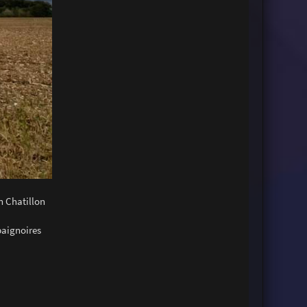
n Chatillon
baignoires