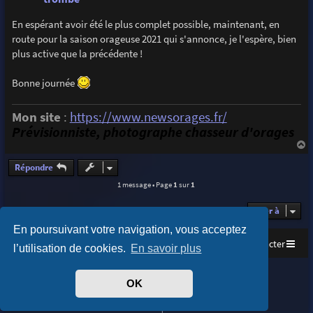
En espérant avoir été le plus complet possible, maintenant, en
route pour la saison orageuse 2021 qui s'annonce, je l'espère, bien
plus active que la précédente !
Bonne journée
Mon site
:
https://www.newsorages.fr/
Prévisionniste, photographe chasseur d'orages
a
u
Répondre
t
1 message • Page
1
sur
1
Aller à
En poursuivant votre navigation, vous acceptez
Accueil
Index du forum
Nous contacter
l’utilisation de cookies.
En savoir plus
Purplexion style by
Ian Bradley
OK
Développé par
phpBB
® Forum Software © phpBB Limited
Traduit par
phpBB-fr.com
Confidentialité
|
Conditions