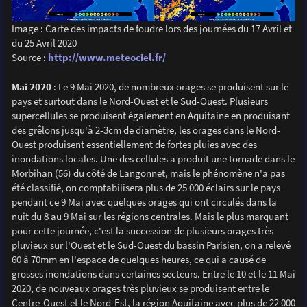
Image : Carte des impacts de foudre lors des journées du 17 Avril et
du 25 Avril 2020
Source :
http://www.meteociel.fr/
Mai 2020
: Le 9 Mai 2020, de nombreux orages se produisent sur le
pays et surtout dans le Nord-Ouest et le Sud-Ouest. Plusieurs
supercellules se produisent également en Aquitaine en produisant
des grêlons jusqu'à 2-3cm de diamètre, les orages dans le Nord-
Ouest produisent essentiellement de fortes pluies avec des
inondations locales. Une des cellules a produit une tornade dans le
Morbihan (56) du côté de Langonnet, mais le phénomène n'a pas
été classifié, on comptabilisera plus de 25 000 éclairs sur le pays
pendant ce 9 Mai avec quelques orages qui ont circulés dans la
nuit du 8 au 9 Mai sur les régions centrales. Mais le plus marquant
pour cette journée, c'est la succession de plusieurs orages très
pluvieux sur l'Ouest et le Sud-Ouest du bassin Parisien, on a relevé
60 à 70mm en l'espace de quelques heures, ce qui a causé de
grosses inondations dans certaines secteurs. Entre le 10 et le 11 Mai
2020, de nouveaux orages très pluvieux se produisent entre le
Centre-Ouest et le Nord-Est, la région Aquitaine avec plus de 22 000