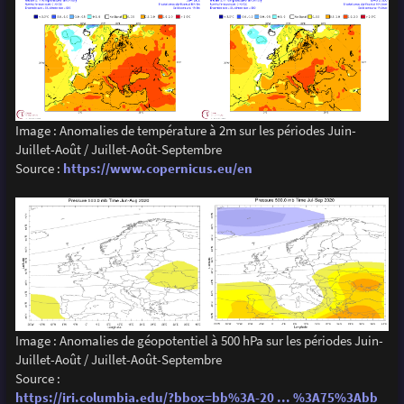
Image : Anomalies de température à 2m sur les périodes Juin-
Juillet-Août / Juillet-Août-Septembre
Source :
https://www.copernicus.eu/en
Image : Anomalies de géopotentiel à 500 hPa sur les périodes Juin-
Juillet-Août / Juillet-Août-Septembre
Source :
https://iri.columbia.edu/?bbox=bb%3A-20 ... %3A75%3Abb