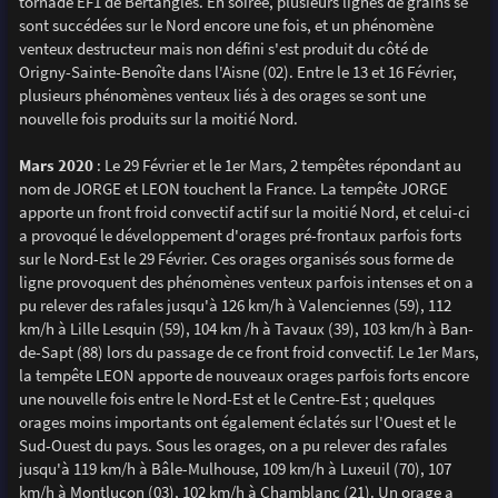
tornade EF1 de Bertangles. En soirée, plusieurs lignes de grains se
sont succédées sur le Nord encore une fois, et un phénomène
venteux destructeur mais non défini s'est produit du côté de
Origny-Sainte-Benoîte dans l'Aisne (02). Entre le 13 et 16 Février,
plusieurs phénomènes venteux liés à des orages se sont une
nouvelle fois produits sur la moitié Nord.
Mars 2020
: Le 29 Février et le 1er Mars, 2 tempêtes répondant au
nom de JORGE et LEON touchent la France. La tempête JORGE
apporte un front froid convectif actif sur la moitié Nord, et celui-ci
a provoqué le développement d'orages pré-frontaux parfois forts
sur le Nord-Est le 29 Février. Ces orages organisés sous forme de
ligne provoquent des phénomènes venteux parfois intenses et on a
pu relever des rafales jusqu'à 126 km/h à Valenciennes (59), 112
km/h à Lille Lesquin (59), 104 km /h à Tavaux (39), 103 km/h à Ban-
de-Sapt (88) lors du passage de ce front froid convectif. Le 1er Mars,
la tempête LEON apporte de nouveaux orages parfois forts encore
une nouvelle fois entre le Nord-Est et le Centre-Est ; quelques
orages moins importants ont également éclatés sur l'Ouest et le
Sud-Ouest du pays. Sous les orages, on a pu relever des rafales
jusqu'à 119 km/h à Bâle-Mulhouse, 109 km/h à Luxeuil (70), 107
km/h à Montluçon (03), 102 km/h à Chamblanc (21). Un orage a