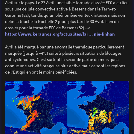
Avril sur le pays. Le 27 Avril, une faible tornade classée EF0 a eu lieu
sous une cellule convective active à Bessens dans le Tarn-et-
Garonne (82), tandis qu'un phénomène venteux intense mais non
défini a touché la Rochelle 2 jours plus tard le 30 Avril. Lien du
dossier pour la tornade EF0 de Bessens (82) -->
https://www.keraunos.org/actualites/fai ... nie-finhan
Avril a été marqué par une anomalie thermique particulièrement
marquée (jusqu'à +4°c) suite à plusieurs situations de blocages
anticycloniques. C'est surtout la seconde partie du mois qui a
connue une activité orageuse plus active mais ce sont les régions
de l'Est qui en ont le moins bénéficiées.