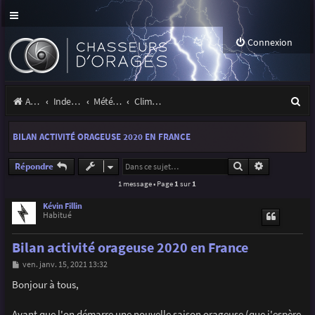
Connexion
R
Accueil
Index du forum
Météo et climatologie des orages
Climatologie des orages
e
BILAN ACTIVITÉ ORAGEUSE 2020 EN FRANCE
c
h
Rechercher
Recherche a
Répondre
1 message • Page
1
sur
1
e
r
Kévin Fillin
Habitué
c
Bilan activité orageuse 2020 en France
h
M
ven. janv. 15, 2021 13:32
e
e
s
Bonjour à tous,
r
s
a
g
Avant que l'on démarre une nouvelle saison orageuse (que j'espère