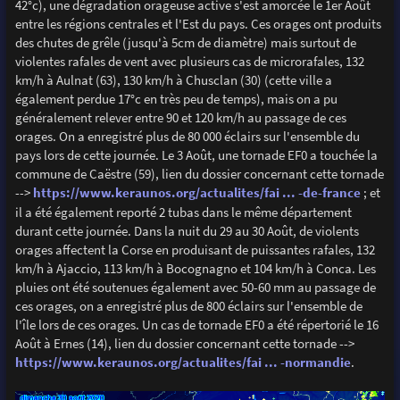
42°c), une dégradation orageuse active s'est amorcée le 1er Août
entre les régions centrales et l'Est du pays. Ces orages ont produits
des chutes de grêle (jusqu'à 5cm de diamètre) mais surtout de
violentes rafales de vent avec plusieurs cas de microrafales, 132
km/h à Aulnat (63), 130 km/h à Chusclan (30) (cette ville a
également perdue 17°c en très peu de temps), mais on a pu
généralement relever entre 90 et 120 km/h au passage de ces
orages. On a enregistré plus de 80 000 éclairs sur l'ensemble du
pays lors de cette journée. Le 3 Août, une tornade EF0 a touchée la
commune de Caëstre (59), lien du dossier concernant cette tornade
-->
https://www.keraunos.org/actualites/fai ... -de-france
; et
il a été également reporté 2 tubas dans le même département
durant cette journée. Dans la nuit du 29 au 30 Août, de violents
orages affectent la Corse en produisant de puissantes rafales, 132
km/h à Ajaccio, 113 km/h à Bocognagno et 104 km/h à Conca. Les
pluies ont été soutenues également avec 50-60 mm au passage de
ces orages, on a enregistré plus de 800 éclairs sur l'ensemble de
l'île lors de ces orages. Un cas de tornade EF0 a été répertorié le 16
Août à Ernes (14), lien du dossier concernant cette tornade -->
https://www.keraunos.org/actualites/fai ... -normandie
.