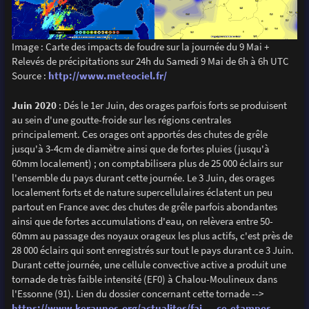
Image : Carte des impacts de foudre sur la journée du 9 Mai +
Relevés de précipitations sur 24h du Samedi 9 Mai de 6h à 6h UTC
Source :
http://www.meteociel.fr/
Juin 2020
: Dés le 1er Juin, des orages parfois forts se produisent
au sein d'une goutte-froide sur les régions centrales
principalement. Ces orages ont apportés des chutes de grêle
jusqu'à 3-4cm de diamètre ainsi que de fortes pluies (jusqu'à
60mm localement) ; on comptabilisera plus de 25 000 éclairs sur
l'ensemble du pays durant cette journée. Le 3 Juin, des orages
localement forts et de nature supercellulaires éclatent un peu
partout en France avec des chutes de grêle parfois abondantes
ainsi que de fortes accumulations d'eau, on relèvera entre 50-
60mm au passage des noyaux orageux les plus actifs, c'est près de
28 000 éclairs qui sont enregistrés sur tout le pays durant ce 3 Juin.
Durant cette journée, une cellule convective active a produit une
tornade de très faible intensité (EF0) à Chalou-Moulineux dans
l'Essonne (91). Lien du dossier concernant cette tornade -->
https://www.keraunos.org/actualites/fai ... ce-etampes
.