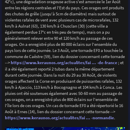
42°c), une dégradation orageuse active s'est amorcée le 1er Août
entre les régions centrales et l'Est du pays. Ces orages ont produits
des chutes de grêle (jusqu'à 5cm de diamètre) mais surtout de
violentes rafales de vent avec plusieurs cas de microrafales, 132
km/h à Aulnat (63), 130 km/h à Chusclan (30) (cette ville a
également perdue 17°c en très peu de temps), mais on a pu
généralement relever entre 90 et 120 km/h au passage de ces
orages. On a enregistré plus de 80 000 éclairs sur l'ensemble du
pays lors de cette journée. Le 3 Août, une tornade EF0 a touchée la
commune de Caëstre (59), lien du dossier concernant cette tornade
-->
https://www.keraunos.org/actualites/fai ... -de-france
; et
il a été également reporté 2 tubas dans le même département
durant cette journée. Dans la nuit du 29 au 30 Août, de violents
orages affectent la Corse en produisant de puissantes rafales, 132
km/h à Ajaccio, 113 km/h à Bocognagno et 104 km/h à Conca. Les
pluies ont été soutenues également avec 50-60 mm au passage de
ces orages, on a enregistré plus de 800 éclairs sur l'ensemble de
l'île lors de ces orages. Un cas de tornade EF0 a été répertorié le 16
Août à Ernes (14), lien du dossier concernant cette tornade -->
https://www.keraunos.org/actualites/fai ... -normandie
.