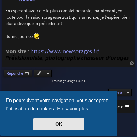
En espérant avoir été le plus complet possible, maintenant, en
route pour la saison orageuse 2021 qui s'annonce, je l'espère, bien
plus active que la précédente !
Bonne journée
Mon site
:
https://www.newsorages.fr/
Prévisionniste, photographe chasseur d'orages
a
u
Répondre
t
1 message • Page
1
sur
1
Aller à
En poursuivant votre navigation, vous acceptez
Accueil
Index du forum
Nous contacter
l’utilisation de cookies.
En savoir plus
Purplexion style by
Ian Bradley
OK
Développé par
phpBB
® Forum Software © phpBB Limited
Traduit par
phpBB-fr.com
Confidentialité
|
Conditions