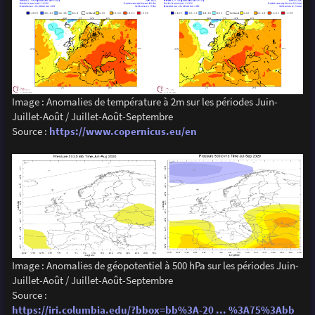
Image : Anomalies de température à 2m sur les périodes Juin-
Juillet-Août / Juillet-Août-Septembre
Source :
https://www.copernicus.eu/en
Image : Anomalies de géopotentiel à 500 hPa sur les périodes Juin-
Juillet-Août / Juillet-Août-Septembre
Source :
https://iri.columbia.edu/?bbox=bb%3A-20 ... %3A75%3Abb