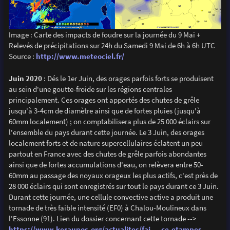
Image : Carte des impacts de foudre sur la journée du 9 Mai +
Relevés de précipitations sur 24h du Samedi 9 Mai de 6h à 6h UTC
Source :
http://www.meteociel.fr/
Juin 2020
: Dés le 1er Juin, des orages parfois forts se produisent
au sein d'une goutte-froide sur les régions centrales
principalement. Ces orages ont apportés des chutes de grêle
jusqu'à 3-4cm de diamètre ainsi que de fortes pluies (jusqu'à
60mm localement) ; on comptabilisera plus de 25 000 éclairs sur
l'ensemble du pays durant cette journée. Le 3 Juin, des orages
localement forts et de nature supercellulaires éclatent un peu
partout en France avec des chutes de grêle parfois abondantes
ainsi que de fortes accumulations d'eau, on relèvera entre 50-
60mm au passage des noyaux orageux les plus actifs, c'est près de
28 000 éclairs qui sont enregistrés sur tout le pays durant ce 3 Juin.
Durant cette journée, une cellule convective active a produit une
tornade de très faible intensité (EF0) à Chalou-Moulineux dans
l'Essonne (91). Lien du dossier concernant cette tornade -->
https://www.keraunos.org/actualites/fai ... ce-etampes
.