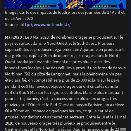
Image : Carte des impacts de foudre lors des journées du 17 Avril et
du 25 Avril 2020
Source :
http://www.meteociel.fr/
Mai 2020
: Le 9 Mai 2020, de nombreux orages se produisent sur le
pays et surtout dans le Nord-Ouest et le Sud-Ouest. Plusieurs
supercellules se produisent également en Aquitaine en produisant
des grêlons jusqu'à 2-3cm de diamètre, les orages dans le Nord-
Ouest produisent essentiellement de fortes pluies avec des
inondations locales. Une des cellules a produit une tornade dans le
Morbihan (56) du côté de Langonnet, mais le phénomène n'a pas
été classifié, on comptabilisera plus de 25 000 éclairs sur le pays
pendant ce 9 Mai avec quelques orages qui ont circulés dans la
nuit du 8 au 9 Mai sur les régions centrales. Mais le plus marquant
pour cette journée, c'est la succession de plusieurs orages très
pluvieux sur l'Ouest et le Sud-Ouest du bassin Parisien, on a relevé
60 à 70mm en l'espace de quelques heures, ce qui a causé de
grosses inondations dans certaines secteurs. Entre le 10 et le 11 Mai
2020, de nouveaux orages très pluvieux se produisent entre le
Centre-Ouest et le Nord-Est, la région Aquitaine avec plus de 22 000