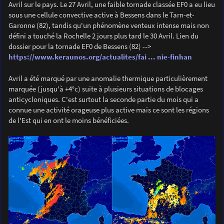
Avril sur le pays. Le 27 Avril, une faible tornade classée EF0 a eu lieu
sous une cellule convective active à Bessens dans le Tarn-et-
Garonne (82), tandis qu'un phénomène venteux intense mais non
défini a touché la Rochelle 2 jours plus tard le 30 Avril. Lien du
dossier pour la tornade EF0 de Bessens (82) -->
https://www.keraunos.org/actualites/fai ... nie-finhan
Avril a été marqué par une anomalie thermique particulièrement
marquée (jusqu'à +4°c) suite à plusieurs situations de blocages
anticycloniques. C'est surtout la seconde partie du mois qui a
connue une activité orageuse plus active mais ce sont les régions
de l'Est qui en ont le moins bénéficiées.