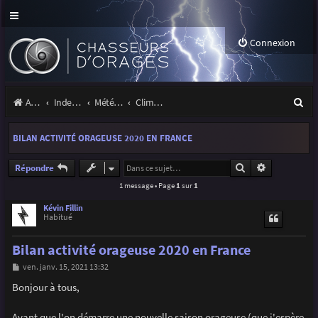
Connexion
R
Accueil
Index du forum
Météo et climatologie des orages
Climatologie des orages
e
BILAN ACTIVITÉ ORAGEUSE 2020 EN FRANCE
c
h
Rechercher
Recherche a
Répondre
1 message • Page
1
sur
1
e
r
Kévin Fillin
Habitué
c
Bilan activité orageuse 2020 en France
h
M
ven. janv. 15, 2021 13:32
e
e
s
Bonjour à tous,
r
s
a
g
Avant que l'on démarre une nouvelle saison orageuse (que j'espère