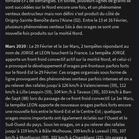
tornade EF1 de Bertangles. En soirée, plusieurs lignes de grains se
sont succédées sur le Nord encore une fois, et un phénomène
venteux destructeur mais non défini s'est produit du côté de
Origny-Sainte-Benoîte dans l'Aisne (02). Entre le 13 et 16 Février,
plusieurs phénomènes venteux liés à des orages se sont une
nouvelle fois produits sur la moitié Nord.
Mars 2020
: Le 29 Février et le 1er Mars, 2 tempêtes répondant au
nom de JORGE et LEON touchent la France. La tempête JORGE
apporte un front froid convectif actif sur la moitié Nord, et celui-ci
a provoqué le développement d'orages pré-frontaux parfois forts
sur le Nord-Est le 29 Février. Ces orages organisés sous forme de
ligne provoquent des phénomènes venteux parfois intenses et on a
pu relever des rafales jusqu'à 126 km/h à Valenciennes (59), 112
km/h à Lille Lesquin (59), 104 km /h à Tavaux (39), 103 km/h à Ban-
de-Sapt (88) lors du passage de ce front froid convectif. Le 1er Mars,
la tempête LEON apporte de nouveaux orages parfois forts encore
une nouvelle fois entre le Nord-Est et le Centre-Est ; quelques
orages moins importants ont également éclatés sur l'Ouest et le
Sud-Ouest du pays. Sous les orages, on a pu relever des rafales
jusqu'à 119 km/h à Bâle-Mulhouse, 109 km/h à Luxeuil (70), 107
km/h à Montluçon (03), 102 km/h à Chamblanc (21). Un orage a