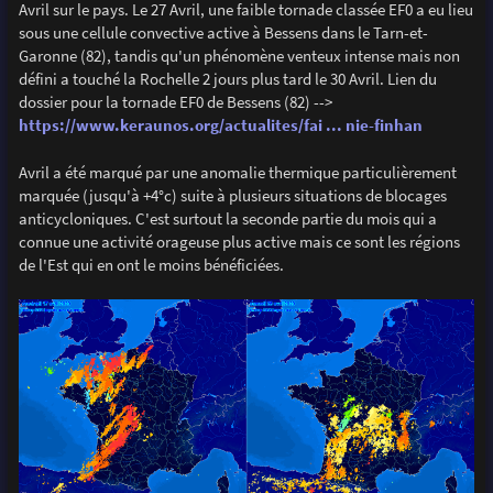
Avril sur le pays. Le 27 Avril, une faible tornade classée EF0 a eu lieu
sous une cellule convective active à Bessens dans le Tarn-et-
Garonne (82), tandis qu'un phénomène venteux intense mais non
défini a touché la Rochelle 2 jours plus tard le 30 Avril. Lien du
dossier pour la tornade EF0 de Bessens (82) -->
https://www.keraunos.org/actualites/fai ... nie-finhan
Avril a été marqué par une anomalie thermique particulièrement
marquée (jusqu'à +4°c) suite à plusieurs situations de blocages
anticycloniques. C'est surtout la seconde partie du mois qui a
connue une activité orageuse plus active mais ce sont les régions
de l'Est qui en ont le moins bénéficiées.