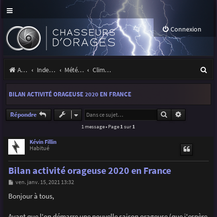
Connexion
R
Accueil
Index du forum
Météo et climatologie des orages
Climatologie des orages
e
BILAN ACTIVITÉ ORAGEUSE 2020 EN FRANCE
c
h
Rechercher
Recherche a
Répondre
1 message • Page
1
sur
1
e
r
Kévin Fillin
Habitué
c
Bilan activité orageuse 2020 en France
h
M
ven. janv. 15, 2021 13:32
e
e
s
Bonjour à tous,
r
s
a
g
Avant que l'on démarre une nouvelle saison orageuse (que j'espère