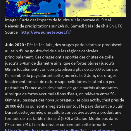
Image : Carte des impacts de foudre sur la journée du 9 Mai +
Relevés de précipitations sur 24h du Samedi 9 Mai de 6h à 6h UTC
Source :
http://www.meteociel.fr/
Juin 2020
: Dés le 1er Juin, des orages parfois forts se produisent
au sein d'une goutte-froide sur les régions centrales
principalement. Ces orages ont apportés des chutes de grêle
jusqu'à 3-4cm de diamètre ainsi que de fortes pluies (jusqu'à
60mm localement) ; on comptabilisera plus de 25 000 éclairs sur
l'ensemble du pays durant cette journée. Le 3 Juin, des orages
localement forts et de nature supercellulaires éclatent un peu
partout en France avec des chutes de grêle parfois abondantes
ainsi que de fortes accumulations d'eau, on relèvera entre 50-
60mm au passage des noyaux orageux les plus actifs, c'est près de
28 000 éclairs qui sont enregistrés sur tout le pays durant ce 3 Juin.
Durant cette journée, une cellule convective active a produit une
tornade de très faible intensité (EF0) à Chalou-Moulineux dans
l'Essonne (91). Lien du dossier concernant cette tornade -->
https://www.keraunos.org/actualites/fai ... ce-etampes
.