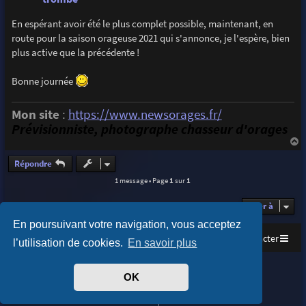
En espérant avoir été le plus complet possible, maintenant, en
route pour la saison orageuse 2021 qui s'annonce, je l'espère, bien
plus active que la précédente !
Bonne journée
Mon site
:
https://www.newsorages.fr/
Prévisionniste, photographe chasseur d'orages
a
u
Répondre
t
1 message • Page
1
sur
1
Aller à
En poursuivant votre navigation, vous acceptez
Accueil
Index du forum
Nous contacter
l’utilisation de cookies.
En savoir plus
Purplexion style by
Ian Bradley
OK
Développé par
phpBB
® Forum Software © phpBB Limited
Traduit par
phpBB-fr.com
Confidentialité
|
Conditions