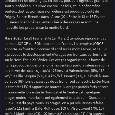
tornade EF1 de Bertangles. En soirée, plusieurs lignes de grains se
sont succédées sur le Nord encore une fois, et un phénomène
venteux destructeur mais non défini s'est produit du côté de
Origny-Sainte-Benoîte dans l'Aisne (02). Entre le 13 et 16 Février,
plusieurs phénomènes venteux liés à des orages se sont une
nouvelle fois produits sur la moitié Nord.
Mars 2020
: Le 29 Février et le 1er Mars, 2 tempêtes répondant au
nom de JORGE et LEON touchent la France. La tempête JORGE
apporte un front froid convectif actif sur la moitié Nord, et celui-ci
a provoqué le développement d'orages pré-frontaux parfois forts
sur le Nord-Est le 29 Février. Ces orages organisés sous forme de
ligne provoquent des phénomènes venteux parfois intenses et on a
pu relever des rafales jusqu'à 126 km/h à Valenciennes (59), 112
km/h à Lille Lesquin (59), 104 km /h à Tavaux (39), 103 km/h à Ban-
de-Sapt (88) lors du passage de ce front froid convectif. Le 1er Mars,
la tempête LEON apporte de nouveaux orages parfois forts encore
une nouvelle fois entre le Nord-Est et le Centre-Est ; quelques
orages moins importants ont également éclatés sur l'Ouest et le
Sud-Ouest du pays. Sous les orages, on a pu relever des rafales
jusqu'à 119 km/h à Bâle-Mulhouse, 109 km/h à Luxeuil (70), 107
km/h à Montluçon (03), 102 km/h à Chamblanc (21). Un orage a