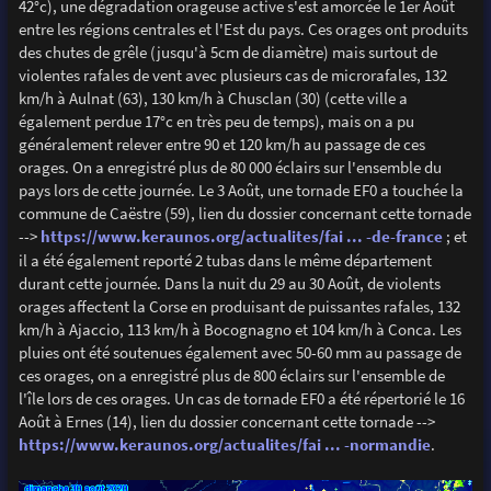
42°c), une dégradation orageuse active s'est amorcée le 1er Août
entre les régions centrales et l'Est du pays. Ces orages ont produits
des chutes de grêle (jusqu'à 5cm de diamètre) mais surtout de
violentes rafales de vent avec plusieurs cas de microrafales, 132
km/h à Aulnat (63), 130 km/h à Chusclan (30) (cette ville a
également perdue 17°c en très peu de temps), mais on a pu
généralement relever entre 90 et 120 km/h au passage de ces
orages. On a enregistré plus de 80 000 éclairs sur l'ensemble du
pays lors de cette journée. Le 3 Août, une tornade EF0 a touchée la
commune de Caëstre (59), lien du dossier concernant cette tornade
-->
https://www.keraunos.org/actualites/fai ... -de-france
; et
il a été également reporté 2 tubas dans le même département
durant cette journée. Dans la nuit du 29 au 30 Août, de violents
orages affectent la Corse en produisant de puissantes rafales, 132
km/h à Ajaccio, 113 km/h à Bocognagno et 104 km/h à Conca. Les
pluies ont été soutenues également avec 50-60 mm au passage de
ces orages, on a enregistré plus de 800 éclairs sur l'ensemble de
l'île lors de ces orages. Un cas de tornade EF0 a été répertorié le 16
Août à Ernes (14), lien du dossier concernant cette tornade -->
https://www.keraunos.org/actualites/fai ... -normandie
.