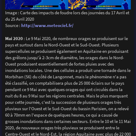
Image : Carte des impacts de foudre lors des journées du 17 Avril et
du 25 Avril 2020
Source :
http://www.meteociel.fr/
Mai 2020
: Le 9 Mai 2020, de nombreux orages se produisent sur le
pays et surtout dans le Nord-Ouest et le Sud-Ouest. Plusieurs
supercellules se produisent également en Aquitaine en produisant
des grêlons jusqu'à 2-3cm de diamètre, les orages dans le Nord-
Ouest produisent essentiellement de fortes pluies avec des
inondations locales. Une des cellules a produit une tornade dans le
Morbihan (56) du côté de Langonnet, mais le phénomène n'a pas
été classifié, on comptabilisera plus de 25 000 éclairs sur le pays
pendant ce 9 Mai avec quelques orages qui ont circulés dans la
nuit du 8 au 9 Mai sur les régions centrales. Mais le plus marquant
pour cette journée, c'est la succession de plusieurs orages très
pluvieux sur l'Ouest et le Sud-Ouest du bassin Parisien, on a relevé
60 à 70mm en l'espace de quelques heures, ce qui a causé de
grosses inondations dans certaines secteurs. Entre le 10 et le 11 Mai
2020, de nouveaux orages très pluvieux se produisent entre le
Centre-Ouest et le Nord-Est, la région Aquitaine avec plus de 22 000