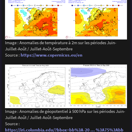
Image : Anomalies de température à 2m sur les périodes Juin-
Juillet-Août / Juillet-Août-Septembre
Source :
https://www.copernicus.eu/en
Image : Anomalies de géopotentiel à 500 hPa sur les périodes Juin-
Juillet-Août / Juillet-Août-Septembre
Source :
https://iri.columbia.edu/?bbox=bb%3A-20 ... %3A75%3Abb