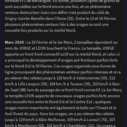
tornade EF1 de Bertangles. En soirée, plusieurs lignes de grains se
sont succédées sur le Nord encore une fois, et un phénomène
venteux destructeur mais non défini s'est produit du côté de
Origny-Sainte-Benoîte dans l'Aisne (02). Entre le 13 et 16 Février,
plusieurs phénomènes venteux liés à des orages se sont une
nouvelle fois produits sur la moitié Nord.
Mars 2020
: Le 29 Février et le 1er Mars, 2 tempêtes répondant au
nom de JORGE et LEON touchent la France. La tempête JORGE
apporte un front froid convectif actif sur la moitié Nord, et celui-ci
a provoqué le développement d'orages pré-frontaux parfois forts
sur le Nord-Est le 29 Février. Ces orages organisés sous forme de
ligne provoquent des phénomènes venteux parfois intenses et on a
pu relever des rafales jusqu'à 126 km/h à Valenciennes (59), 112
km/h à Lille Lesquin (59), 104 km /h à Tavaux (39), 103 km/h à Ban-
de-Sapt (88) lors du passage de ce front froid convectif. Le 1er Mars,
la tempête LEON apporte de nouveaux orages parfois forts encore
une nouvelle fois entre le Nord-Est et le Centre-Est ; quelques
orages moins importants ont également éclatés sur l'Ouest et le
Sud-Ouest du pays. Sous les orages, on a pu relever des rafales
jusqu'à 119 km/h à Bâle-Mulhouse, 109 km/h à Luxeuil (70), 107
km/h à Montluçon (03), 102 km/h à Chamblanc (21). Un orage a