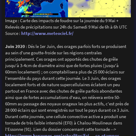
Image : Carte des impacts de foudre sur la journée du 9 Mai +
Relevés de précipitations sur 24h du Samedi 9 Mai de 6h à 6h UTC
Source :
http://www.meteociel.fr/
Juin 2020
: Dés le 1er Juin, des orages parfois forts se produisent
au sein d'une goutte-froide sur les régions centrales
principalement. Ces orages ont apportés des chutes de grêle
jusqu'à 3-4cm de diamètre ainsi que de fortes pluies (jusqu'à
60mm localement) ; on comptabilisera plus de 25 000 éclairs sur
l'ensemble du pays durant cette journée. Le 3 Juin, des orages
localement forts et de nature supercellulaires éclatent un peu
partout en France avec des chutes de grêle parfois abondantes
ainsi que de fortes accumulations d'eau, on relèvera entre 50-
60mm au passage des noyaux orageux les plus actifs, c'est près de
28 000 éclairs qui sont enregistrés sur tout le pays durant ce 3 Juin.
Durant cette journée, une cellule convective active a produit une
tornade de très faible intensité (EF0) à Chalou-Moulineux dans
l'Essonne (91). Lien du dossier concernant cette tornade -->
https://www.keraunos.org/actualites/fai ... ce-etampes
.