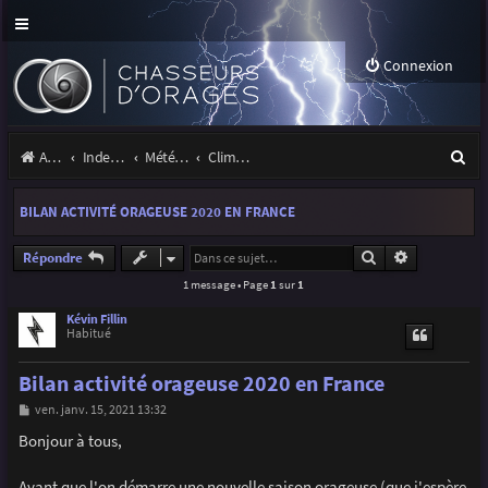
Connexion
R
Accueil
Index du forum
Météo et climatologie des orages
Climatologie des orages
e
BILAN ACTIVITÉ ORAGEUSE 2020 EN FRANCE
c
h
Rechercher
Recherche a
Répondre
1 message • Page
1
sur
1
e
r
Kévin Fillin
Habitué
c
Bilan activité orageuse 2020 en France
h
M
ven. janv. 15, 2021 13:32
e
e
s
Bonjour à tous,
r
s
a
g
Avant que l'on démarre une nouvelle saison orageuse (que j'espère