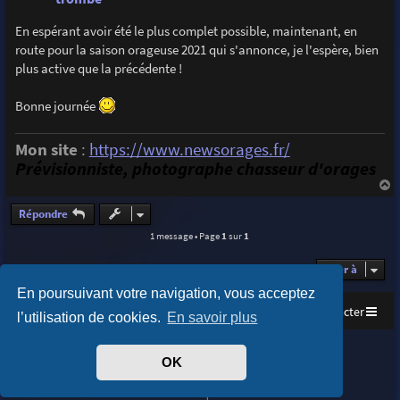
En espérant avoir été le plus complet possible, maintenant, en
route pour la saison orageuse 2021 qui s'annonce, je l'espère, bien
plus active que la précédente !
Bonne journée
Mon site
:
https://www.newsorages.fr/
Prévisionniste, photographe chasseur d'orages
a
u
Répondre
t
1 message • Page
1
sur
1
Aller à
En poursuivant votre navigation, vous acceptez
Accueil
Index du forum
Nous contacter
l’utilisation de cookies.
En savoir plus
Purplexion style by
Ian Bradley
OK
Développé par
phpBB
® Forum Software © phpBB Limited
Traduit par
phpBB-fr.com
Confidentialité
|
Conditions