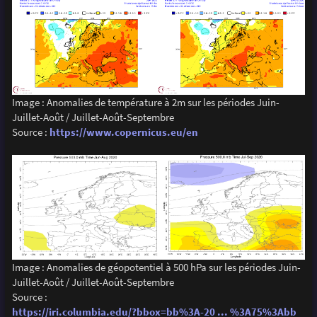
Image : Anomalies de température à 2m sur les périodes Juin-
Juillet-Août / Juillet-Août-Septembre
Source :
https://www.copernicus.eu/en
Image : Anomalies de géopotentiel à 500 hPa sur les périodes Juin-
Juillet-Août / Juillet-Août-Septembre
Source :
https://iri.columbia.edu/?bbox=bb%3A-20 ... %3A75%3Abb