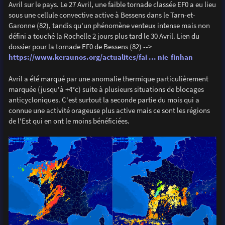
Avril sur le pays. Le 27 Avril, une faible tornade classée EF0 a eu lieu
sous une cellule convective active à Bessens dans le Tarn-et-
Garonne (82), tandis qu'un phénomène venteux intense mais non
défini a touché la Rochelle 2 jours plus tard le 30 Avril. Lien du
dossier pour la tornade EF0 de Bessens (82) -->
https://www.keraunos.org/actualites/fai ... nie-finhan
Avril a été marqué par une anomalie thermique particulièrement
marquée (jusqu'à +4°c) suite à plusieurs situations de blocages
anticycloniques. C'est surtout la seconde partie du mois qui a
connue une activité orageuse plus active mais ce sont les régions
de l'Est qui en ont le moins bénéficiées.