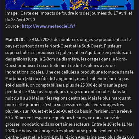
Image : Carte des impacts de foudre lors des journées du 17 Avril et
du 25 Avril 2020
Source :
http://www.meteociel.fr/
Mai 2020
: Le 9 Mai 2020, de nombreux orages se produisent sur le
pays et surtout dans le Nord-Ouest et le Sud-Ouest. Plusieurs
supercellules se produisent également en Aquitaine en produisant
des grêlons jusqu'à 2-3cm de diamètre, les orages dans le Nord-
Ouest produisent essentiellement de fortes pluies avec des
inondations locales. Une des cellules a produit une tornade dans le
Morbihan (56) du côté de Langonnet, mais le phénomène n'a pas
été classifié, on comptabilisera plus de 25 000 éclairs sur le pays
pendant ce 9 Mai avec quelques orages qui ont circulés dans la
nuit du 8 au 9 Mai sur les régions centrales. Mais le plus marquant
pour cette journée, c'est la succession de plusieurs orages très
pluvieux sur l'Ouest et le Sud-Ouest du bassin Parisien, on a relevé
60 à 70mm en l'espace de quelques heures, ce qui a causé de
grosses inondations dans certaines secteurs. Entre le 10 et le 11 Mai
2020, de nouveaux orages très pluvieux se produisent entre le
Centre-Ouest et le Nord-Est, la région Aquitaine avec plus de 22 000