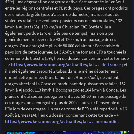
42°c), une dégradation orageuse active s'est amorcée le 1er Août
entre les régions centrales et l'Est du pays. Ces orages ont produits
des chutes de grêle (jusqu'à 5cm de diamètre) mais surtout de
violentes rafales de vent avec plusieurs cas de microrafales, 132
km/h à Aulnat (63), 130 km/h à Chusclan (30) (cette ville a
également perdue 17°c en très peu de temps), mais on a pu
généralement relever entre 90 et 120 km/h au passage de ces
orages. On a enregistré plus de 80 000 éclairs sur l'ensemble du
pays lors de cette journée. Le 3 Août, une tornade EF0 a touchée la
commune de Caëstre (59), lien du dossier concernant cette tornade
-->
https://www.keraunos.org/actualites/fai ... -de-france
; et
il a été également reporté 2 tubas dans le même département
durant cette journée. Dans la nuit du 29 au 30 Août, de violents
orages affectent la Corse en produisant de puissantes rafales, 132
km/h à Ajaccio, 113 km/h à Bocognagno et 104 km/h à Conca. Les
pluies ont été soutenues également avec 50-60 mm au passage de
ces orages, on a enregistré plus de 800 éclairs sur l'ensemble de
l'île lors de ces orages. Un cas de tornade EF0 a été répertorié le 16
Août à Ernes (14), lien du dossier concernant cette tornade -->
https://www.keraunos.org/actualites/fai ... -normandie
.