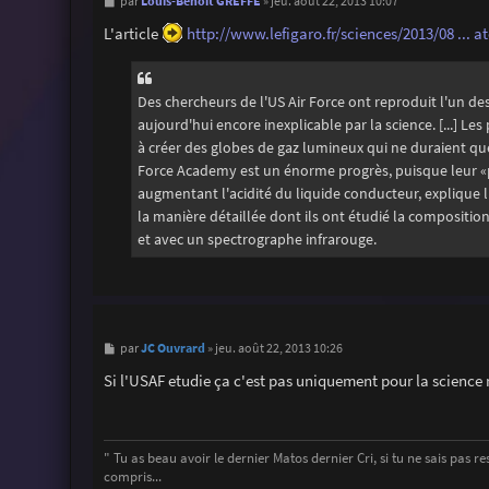
M
Louis-Benoît GREFFE
par
»
jeu. août 22, 2013 10:07
e
s
L'article
http://www.lefigaro.fr/sciences/2013/08 ... a
s
a
g
e
Des chercheurs de l'US Air Force ont reproduit l'un de
aujourd'hui encore inexplicable par la science. [...] L
à créer des globes de gaz lumineux qui ne duraient qu
Force Academy est un énorme progrès, puisque leur «
augmentant l'acidité du liquide conducteur, explique 
la manière détaillée dont ils ont étudié la composition
et avec un spectrographe infrarouge.
M
JC Ouvrard
par
»
jeu. août 22, 2013 10:26
e
s
Si l'USAF etudie ça c'est pas uniquement pour la science 
s
a
g
e
" Tu as beau avoir le dernier Matos dernier Cri, si tu ne sais pas ress
compris...