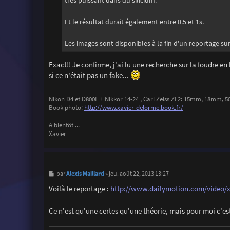
Et le résultat durait également entre 0.5 et 1s.
Les images sont disponibles à la fin d'un reportage sur 
Exact!! Je confirme, j'ai lu une recherche sur la foudre en 
si ce n'était pas un fake...
Nikon D4 et D800E + Nikkor 14-24 , Carl Zeiss ZF2: 15mm, 18mm
Book photo:
http://www.xavier-delorme.book.fr/
A bientôt ...
Xavier
M
Alexis Maillard
par
»
jeu. août 22, 2013 13:27
e
s
Voilà le reportage :
http://www.dailymotion.com/video/xk
s
a
g
Ce n'est qu'une certes qu'une théorie, mais pour moi c'es
e