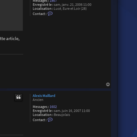
Messages :
1867
Enregistré le :
sam. janv. 21, 2006 11:00
Localisation :
Lucé, Eure et Loir (28)
C
Contact :
o
n
t
a
c
t
te article,
e
r
X
a
v
2
8
H
a
u
Alexis Maillard
t
Ancien
Messages :
1602
Enregistré le :
sam. juin 16, 2007 11:00
Localisation :
Beaujolais
C
Contact :
o
n
t
a