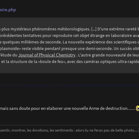
toire.php
s plus mystérieux phénomènes météorologiques. [...] D'une extrême rareté il
es précédentes tentatives pour reproduire cet objet étrange en laboratoire ava
e quelques millièmes de seconde. La nouvelle expérience des scientifiques d
plasmoïde» reste visible pendant presque une demi-seconde. Un succès ob
l'étude du
Journal of Physical Chemistry
. L'autre grande nouveauté de leur
 et la structure de la «boule de feu», avec des caméras optiques ultra-rapid
mais sans doute pour en elaborer une nouvelle Arme de destruction......
entir, montrer, les émotions, les sentiments : alors tu ne feras pas de belle photo....." 