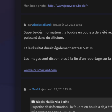
Mon book photo :
http://www.jcouvrard.book.fr
M
Alexis Maillard
par
»
jeu. août 22, 2013 10:51
e
s
Superbe désinformation : la foudre en boule a déjà été rec
s
puissant dans du silicium.
a
g
e
Et le résultat durait également entre 0.5 et 1s.
Les images sont disponibles à la fin d'un reportage sur la 
www.alexismaillard.com
M
Xav28
par
»
jeu. août 22, 2013 13:16
e
s
s
Alexis Maillard a écrit :
a
g
Superbe désinformation : la foudre en boule a déjà été
e
très puissant dans du silicium.