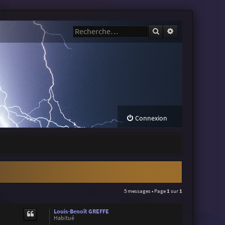
Rechercher
Recherche avanc
Connexion
5 messages • Page
1
sur
1
Louis-Benoît GREFFE
Habitué