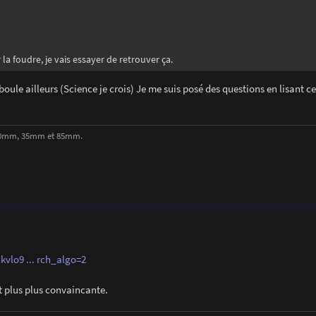
la foudre, je vais essayer de retrouver ça.
boule ailleurs (Science je crois) Je me suis posé des questions en lisant cet
, 50mm, 35mm et 85mm.
vlo9 ... rch_algo=2
t plus plus convaincante.