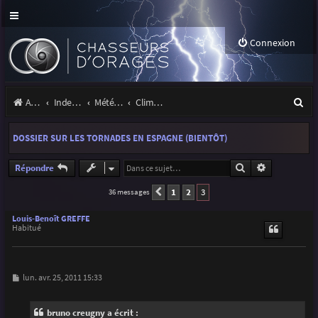
Connexion
R
Accueil
Index du forum
Météo et climatologie des orages
Climatologie des orages
e
DOSSIER SUR LES TORNADES EN ESPAGNE (BIENTÔT)
c
h
Rechercher
Recherche a
Répondre
e
1
2
3
36 messages
Précédente
r
Louis-Benoît GREFFE
Habitué
c
h
e
M
lun. avr. 25, 2011 15:33
e
r
s
s
bruno creugny a écrit :
a