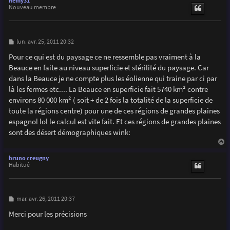
Rémy31
t
Nouveau membre
M
lun. avr. 25, 2011 20:32
e
s
Pour ce qui est du paysage ce ne ressemble pas vraiment à la
s
Beauce en faite au niveau superficie et stérilité du paysage. Car
a
g
dans la Beauce je ne compte plus les éolienne qui traine par ci par
e
là les fermes etc.... La Beauce en superficie fait 5740 km² contre
environs 80 000 km² ( soit + de 2 fois la totalité de la superficie de
toute la régions centre) pour une de ces régions de grandes plaines
espagnol lol le calcul est vite fait. Et ces régions de grandes plaines
sont des désert démographiques wink:
a
u
bruno creugny
t
Habitué
M
mar. avr. 26, 2011 20:37
e
s
Merci pour les précisions
s
a