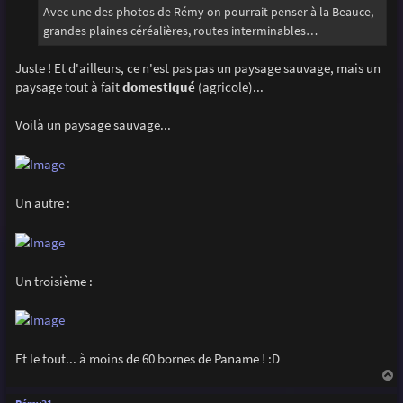
g
Avec une des photos de Rémy on pourrait penser à la Beauce,
e
grandes plaines céréalières, routes interminables…
Juste ! Et d'ailleurs, ce n'est pas pas un paysage sauvage, mais un
paysage tout à fait
domestiqué
(agricole)...
Voilà un paysage sauvage...
Un autre :
Un troisième :
Et le tout... à moins de 60 bornes de Paname ! :D
a
u