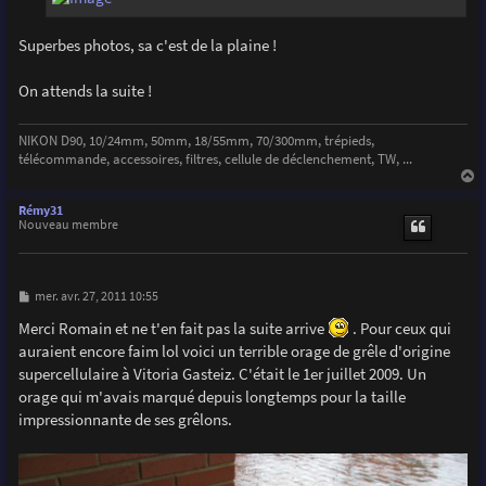
Superbes photos, sa c'est de la plaine !
On attends la suite !
NIKON D90, 10/24mm, 50mm, 18/55mm, 70/300mm, trépieds,
télécommande, accessoires, filtres, cellule de déclenchement, TW, ...
a
u
Rémy31
t
Nouveau membre
M
mer. avr. 27, 2011 10:55
e
s
Merci Romain et ne t'en fait pas la suite arrive
. Pour ceux qui
s
auraient encore faim lol voici un terrible orage de grêle d'origine
a
g
supercellulaire à Vitoria Gasteiz. C'était le 1er juillet 2009. Un
e
orage qui m'avais marqué depuis longtemps pour la taille
impressionnante de ses grêlons.