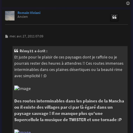
g
e
a
u
Romain Viviani
t
Ancien
M
mer. avr. 27, 2011 07:09
e
s
s
Rémy31 a écrit :
a
g
Et juste pour le plaisir de ces paysages dont je raffole ou je
e
pourrais rester des heures à attendres !! Ces routes immenses
interminables dans ces plaines désertiques ou la beauté rime
avec simplicité ! :D
Des routes interminables dans les plaines de la Mancha
ou il existe des villages par ci par là égaré dans un
paysage sauvage ! Il ne manque plus qu'une
Supercellule la musique de TWISTER et une tornade :P