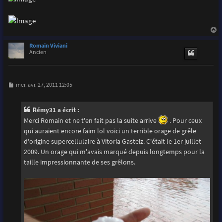
a
u
Romain Viviani
t
Ancien
M
mer. avr. 27, 2011 12:05
e
s
s
Rémy31 a écrit :
a
g
Merci Romain et ne t'en fait pas la suite arrive
. Pour ceux
e
qui auraient encore faim lol voici un terrible orage de grêle
d'origine supercellulaire à Vitoria Gasteiz. C'était le 1er juillet
2009. Un orage qui m'avais marqué depuis longtemps pour la
taille impressionnante de ses grêlons.