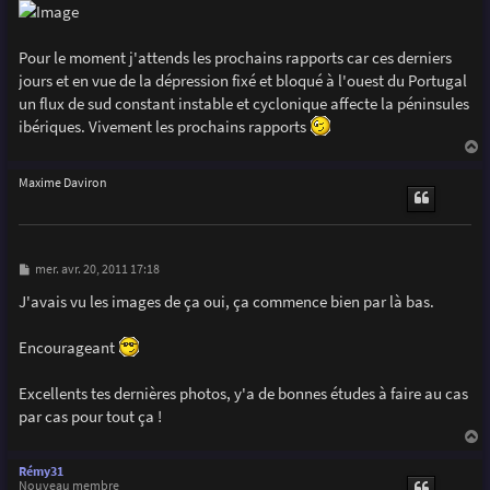
Pour le moment j'attends les prochains rapports car ces derniers
jours et en vue de la dépression fixé et bloqué à l'ouest du Portugal
un flux de sud constant instable et cyclonique affecte la péninsules
ibériques. Vivement les prochains rapports
a
u
Maxime Daviron
t
M
mer. avr. 20, 2011 17:18
e
s
J'avais vu les images de ça oui, ça commence bien par là bas.
s
a
g
Encourageant
e
Excellents tes dernières photos, y'a de bonnes études à faire au cas
par cas pour tout ça !
a
u
Rémy31
t
Nouveau membre