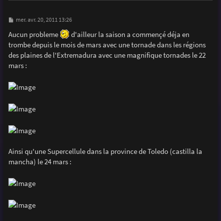
M
mer. avr. 20, 2011 13:26
e
s
Aucun probleme
d'ailleur la saison a commençé déja en
s
trombe depuis le mois de mars avec une tornade dans les régions
a
g
des plaines de l'Extremadura avec une magnifique tornades le 22
e
mars :
Ainsi qu'une Supercellule dans la province de Toledo (castilla la
mancha) le 24 mars :