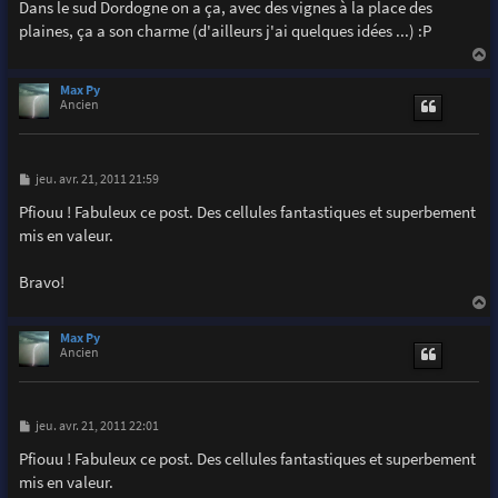
s
Dans le sud Dordogne on a ça, avec des vignes à la place des
s
plaines, ça a son charme (d'ailleurs j'ai quelques idées ...) :P
a
g
e
a
u
Max Py
t
Ancien
M
jeu. avr. 21, 2011 21:59
e
s
Pfiouu ! Fabuleux ce post. Des cellules fantastiques et superbement
s
mis en valeur.
a
g
e
Bravo!
a
u
Max Py
t
Ancien
M
jeu. avr. 21, 2011 22:01
e
s
Pfiouu ! Fabuleux ce post. Des cellules fantastiques et superbement
s
mis en valeur.
a
g