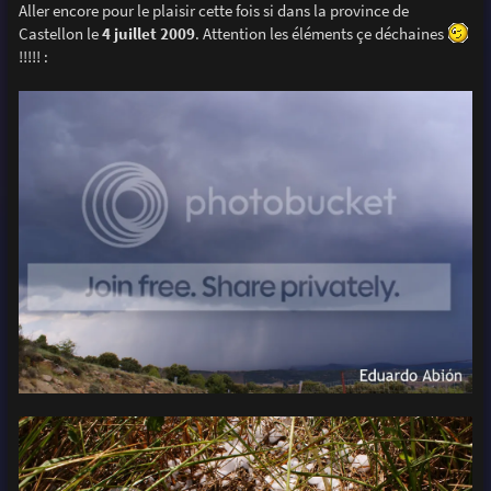
s
Aller encore pour le plaisir cette fois si dans la province de
s
Castellon le
4 juillet 2009
. Attention les éléments çe déchaines
a
g
!!!!! :
e