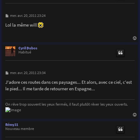
M
mer. avr. 20, 2011 23:24
e
s
Lol la même will
s
a
g
e
a
u
Cyril Dubos
t
Habitué
M
mer. avr. 20, 2011 23:34
e
s
J'adore ces routes dans ces paysages... Et alors, avec ce ciel, c'est
s
le pied... Il me tarde de retourner en Espagne...
a
g
e
On rêve trop souvent les yeux fermés, il faut plutôt rêver les yeux ouverts.
a
u
Rémy31
t
Nouveau membre