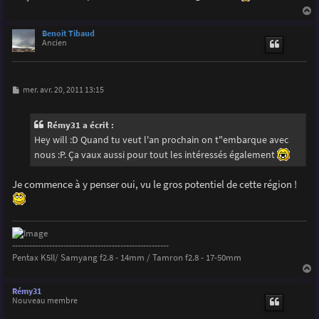
g
e
a
u
Benoit Tibaud
t
Ancien
M
mer. avr. 20, 2011 13:15
e
s
s
Rémy31 a écrit :
a
g
Hey will :D Quand tu veut l'an prochain on t"embarque avec
e
nous :P. Ça vaux aussi pour tout les intéressés également
Je commence à y penser oui, vu le gros potentiel de cette région !
-------------------------------------------------------
Pentax K5II/ Samyang f2.8 - 14mm / Tamron f2.8 - 17-50mm
a
u
Rémy31
t
Nouveau membre