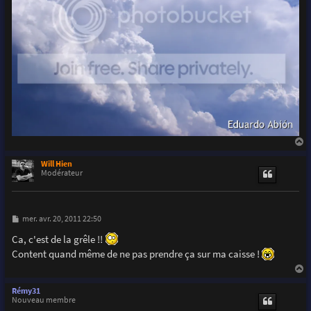
a
u
Will Hien
t
Modérateur
M
mer. avr. 20, 2011 22:50
e
s
Ca, c'est de la grêle !!
s
Content quand même de ne pas prendre ça sur ma caisse !
a
g
e
a
u
Rémy31
t
Nouveau membre