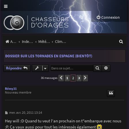
Connexion
R
Accueil
Index du forum
Météo et climatologie des orages
Climatologie des orages
e
DOSSIER SUR LES TORNADES EN ESPAGNE (BIENTÔT)
c
h
Rechercher
Recherche a
Répondre
e
1
2
3
36 messages
Précédente
Suivante
r
Rémy31
Nouveau membre
c
h
e
M
mer. avr. 20, 2011 13:14
e
r
s
Hey will :D Quand tu veut l'an prochain on t"embarque avec nous
s
:P. Ça vaux aussi pour tout les intéressés également
a