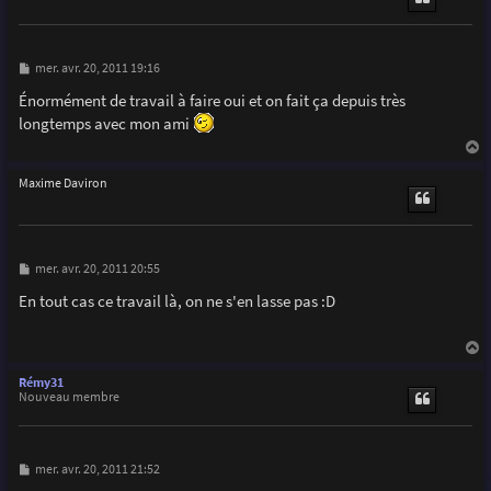
M
mer. avr. 20, 2011 19:16
e
s
Énormément de travail à faire oui et on fait ça depuis très
s
longtemps avec mon ami
a
g
e
a
u
Maxime Daviron
t
M
mer. avr. 20, 2011 20:55
e
s
En tout cas ce travail là, on ne s'en lasse pas :D
s
a
g
e
a
u
Rémy31
t
Nouveau membre
M
mer. avr. 20, 2011 21:52
e