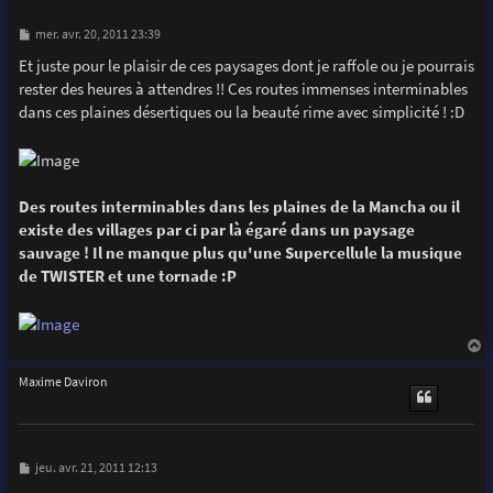
M
mer. avr. 20, 2011 23:39
e
s
Et juste pour le plaisir de ces paysages dont je raffole ou je pourrais
s
rester des heures à attendres !! Ces routes immenses interminables
a
g
dans ces plaines désertiques ou la beauté rime avec simplicité ! :D
e
Des routes interminables dans les plaines de la Mancha ou il
existe des villages par ci par là égaré dans un paysage
sauvage ! Il ne manque plus qu'une Supercellule la musique
de TWISTER et une tornade :P
a
u
Maxime Daviron
t
M
jeu. avr. 21, 2011 12:13
e