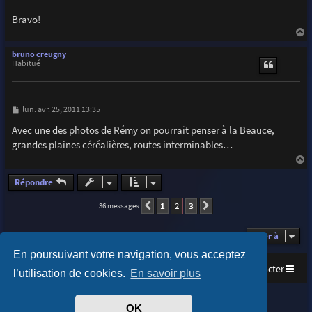
e
Bravo!
a
u
bruno creugny
t
Habitué
M
lun. avr. 25, 2011 13:35
e
s
Avec une des photos de Rémy on pourrait penser à la Beauce,
s
grandes plaines céréalières, routes interminables…
a
g
e
a
u
Répondre
t
1
2
3
36 messages
Précédente
Suivante
Aller à
En poursuivant votre navigation, vous acceptez
Accueil
Index du forum
Nous contacter
l’utilisation de cookies.
En savoir plus
Purplexion style by
Ian Bradley
OK
Développé par
phpBB
® Forum Software © phpBB Limited