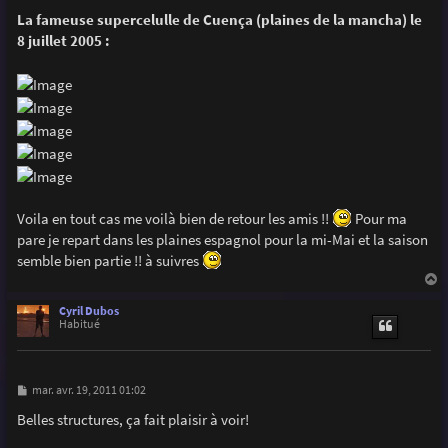
La fameuse supercelulle de Cuença (plaines de la mancha) le
8 juillet 2005 :
Voila en tout cas me voilà bien de retour les amis !!
Pour ma
pare je repart dans les plaines espagnol pour la mi-Mai et la saison
semble bien partie !! à suivres
a
u
Cyril Dubos
t
Habitué
M
mar. avr. 19, 2011 01:02
e
s
Belles structures, ça fait plaisir à voir!
s
a