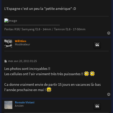
s
a
g
L'Espagne c'est un peu la "petite amérique" :D
e
-------------------------------------------------------
Pentax K5II/ Samyang f2.8 - 14mm / Tamron f2.8 - 17-50mm
a
u
Will Hien
t
Modérateur
M
mer. avr. 20, 2011 01:25
e
s
Les photos sont incroyables !!
s
Les cellules ont l'air vraiment très très puissantes !!
a
g
e
Ca donne vraiment envie de partir 15 jours en vacances là-bas
l'année prochaine en mai !
a
u
Romain Viviani
t
Ancien