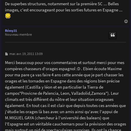
s
De superbes structures, notamment sur la première SC ... Belles
s
images, c'est encourageant pour les sorties futures en Espagne ...
a
g
e
a
u
Rémy31
t
Nouveau membre
M
mar. avr. 19, 2011 13:09
e
s
Merci beaucoup pour vos commentaires et surtout merci pour mes
s
compères chasseurs d'orages espagnol :D . Ebien écoute Maxime
a
g
pour ma pare ça vas faire 4 ans cette année que je part chasser les
e
orages et les tornades en Espagne dans des régions bien précise
également (Castilla y léon et en particulier la Tierra de
campos"Provicne de Palencia, Leon, Valladolid,Zamora"). Leur
climats est très différent du nôtre et leur situation orageuses
également. En tout cas il est clair que depuis toutes ces années que
j'étudie les orages là bas avec un amis ainsi qu'avec l'appui de
M.MIGUEL GAYA (chercheur à l'université des balears) que
l'Espagne est un véritable cauchemars pour la prévision des orages
mais surtout un nid de spectaculaires surprises. Ils ont la chance