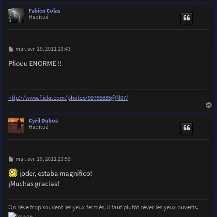
a
u
Fabien Colas
t
Habitué
M
mar. avr. 19, 2011 23:43
e
s
Pfiouu ENORME !!
s
a
g
e
http://www.flickr.com/photos/99766835@N07/
a
u
Cyril Dubos
t
Habitué
M
mar. avr. 19, 2011 23:59
e
s
joder, estaba magnífico!
s
¡Muchas gracias!
a
g
e
On rêve trop souvent les yeux fermés, il faut plutôt rêver les yeux ouverts.