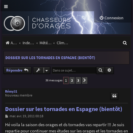
Connexion
R
Accueil
Index du forum
Météo et climatologie des orages
Climatologie des orages
e
DOSSIER SUR LES TORNADES EN ESPAGNE (BIENTÔT)
c
h
Rechercher
Recherche a
Répondre
e
1
2
3
36 messages
Suivante
r
Rémy31
Nouveau membre
c
h
Dossier sur les tornades en Espagne (bientôt)
e
M
mar. avr. 19, 2011 00:18
e
r
s
Hé voila la saison des orages et ds tornades vas repartir !!! Je suis
s
repartie pour continuer mes études sur les orages et les tornades en
a