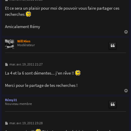
e
s
Et ce sera un plaisir pour moi de pouvoir vous faire partager ces
s
recherches
a
g
e
Amicalement Rémy
a
u
Will Hien
t
Modérateur
M
mar. avr. 19, 2011 21:27
e
s
La 4 et la 6 sont démentes... j'en rêve !!
s
a
g
Merci pour le partage de tes recherches !
e
a
u
Rémy31
t
Nouveau membre
M
mar. avr. 19, 2011 23:28
e
s