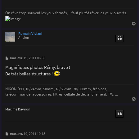
g
e
On rêve trop souvent les yeux fermés, il faut plutôt rêver les yeux ouverts.
a
u
Romain Viviani
t
Ancien
M
mar. avr. 19, 2011 06:56
e
s
Magnifiques photos Rémy, bravo !
s
De très belles structures !
a
g
e
NIKON D90, 10/24mm, 50mm, 18/55mm, 70/300mm, trépieds,
télécommande, accessoires, filtres, cellule de déclenchement, TW, ...
a
u
Maxime Daviron
t
M
mar. avr. 19, 2011 10:13
e