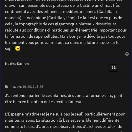
d'avoir sur l'ensemble des plateaux de la Castille un climat très
continental avec des influences méditerranéennes (Castilla la
mancha) et océanique (Castilla y léon). Le fait est que en plus de
cela, la topographie de ces gigantesque plateaux désertiques
rajoute aux conditions climatiques un élément très important pour
la formation de supercellules. Mais bon je ne dévoile pas tout pour
le moment vous pourrez lire tout ça dans ma future étude sur le
sujet
a
u
Maxime Daviron
t
M
mar. avr. 19, 2011 15:26
e
s
J'ai entendu parler de ces plaines, des zones à tornades etc, peut
s
être bien en lisant un de tes récits d'ailleurs.
a
g
e
L'Espagne m'atirre (et je ne suis pas le seul) particulièrement pour
maintes raisons. La situation là bas est sensiblement différente
comme tu le dis, d'après mes observations d'archives estofex, de