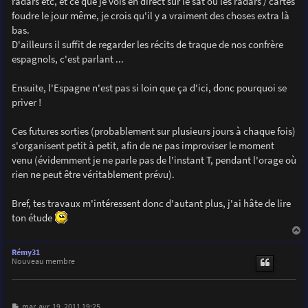
radars etc, et ce que je vois en direct sur le sat ou les radars / cartes
foudre le jour même, je crois qu'il y a vraiment des choses extra là
bas.
D'ailleurs il suffit de regarder les récits de traque de nos confrère
espagnols, c'est parlant ...
Ensuite, l'Espagne n'est pas si loin que ça d'ici, donc pourquoi se
priver !
Ces futures sorties (probablement sur plusieurs jours à chaque fois)
s'organisent petit à petit, afin de ne pas improviser le moment
venu (évidemment je ne parle pas de l'instant T, pendant l'orage où
rien ne peut être véritablement prévu).
Bref, tes travaux m'intéressent donc d'autant plus, j'ai hâte de lire
ton étude
a
u
Rémy31
t
Nouveau membre
M
mar. avr. 19, 2011 19:25