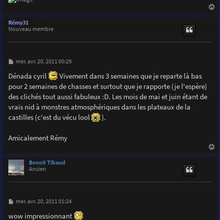
a
u
Rémy31
t
Nouveau membre
M
mer. avr. 20, 2011 00:29
e
s
Dénada cyril
Vivement dans 3 semaines que je reparte là bas
s
pour 2 semaines de chasses et surtout que je rapporte (je l'espère)
a
g
des clichés tout aussi fabuleux :D. Les mois de mai et juin étant de
e
vrais nid à monstres atmosphériques dans les plateaux de la
castilles (c'est du vécu lool
).
Amicalement Rémy
a
u
Benoit Tibaud
t
Ancien
M
mer. avr. 20, 2011 01:24
e
s
wow impressionnant