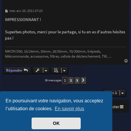
M
mer. avr. 20, 2011 07:23
e
s
IMPRESSIONNANT !
s
a
g
Superbes photos, merci pour le partage, si tu en as d'autres hésites
e
pas !
NIKON D90, 10/24mm, 50mm, 18/55mm, 70/300mm, trépieds,
télécommande, accessoires, filtres, cellule de déclenchement, TW, ...
a
u
Répondre
t
1
2
3
36 messages
Suivante
Aller à
En poursuivant votre navigation, vous acceptez
Accueil
Index du forum
Nous contacter
l’utilisation de cookies.
En savoir plus
Purplexion style by
Ian Bradley
OK
Développé par
phpBB
® Forum Software © phpBB Limited
Traduit par
phpBB-fr.com