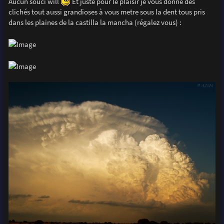
Aucun souci will
Et juste pour le plaisir je vous donne des
s
clichés tout aussi grandioses à vous metre sous la dent tous pris
a
g
dans les plaines de la castilla la mancha (régalez vous) :
e