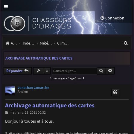
Connexion
R
Accueil
Index du forum
Météo et climatologie des orages
Climatologie des orages
e
ARCHIVAGE AUTOMATIQUE DES CARTES
c
h
Rechercher
Recherche a
Répondre
6 messages • Page
1
sur
1
e
r
Jonathan Lamarche
Ancien
c
Archivage automatique des cartes
h
M
mar. janv. 18, 2011 00:32
e
e
s
Bonjour à toutes et à tous.
r
s
a
g
Suite aux difficultés rencontrées précédemment sur ce projet, nous