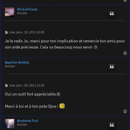
a
u
Mickaël Cayla
t
Ancien
M
mar. janv. 18, 2011 20:05
e
s
Je le redis Jo, merci pour ton implication et remercie ton amis pour
s
son aide précieuse. Cela va beaucoup nous servir :D
a
g
e
a
u
Baptiste Deïdda
t
Ancien
M
mar. janv. 18, 2011 21:02
e
s
Oui un outil fort appréciable.8)
s
a
g
Merci à toi et à ton pote Djoe !
e
a
u
Benjamin Tosi
t
Ancien