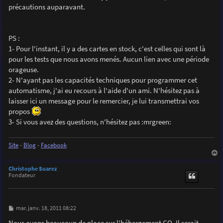
précautions auparavant.
PS :
1- Pour l'instant, il y a des cartes en stock, c'est celles qui sont là
pour les tests que nous avons menés. Aucun lien avec une période
orageuse.
2- N'ayant pas les capacités techniques pour programmer cet
automatisme, j'ai eu recours à l'aide d'un ami. N'hésitez pas à
laisser ici un message pour le remercier, je lui transmettrai vos
propos
3- Si vous avez des questions, n'hésitez pas :mrgreen:
Site
-
Blog
-
Facebook
a
u
Christophe Suarez
t
Fondateur
M
mar. janv. 18, 2011 08:22
e
s
Nous avons beaucoup de place sur l'hébergement CO. Il serait