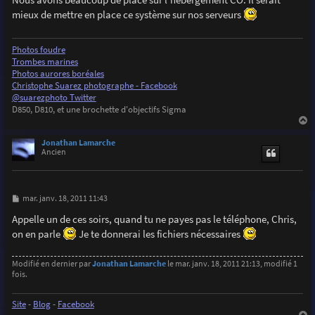
s
mieux de mettre en place ce système sur nos serveurs
a
g
e
Photos foudre
Trombes marines
Photos aurores boréales
Christophe Suarez photographe - Facebook
@suarezphoto Twitter
D850, D810, et une brochette d'objectifs Sigma
a
u
Jonathan Lamarche
t
Ancien
M
mar. janv. 18, 2011 11:43
e
s
Appelle un de ces soirs, quand tu ne payes pas le téléphone, Chris,
s
on en parle
Je te donnerai les fichiers nécessaires
a
g
e
Modifié en dernier par
Jonathan Lamarche
le mar. janv. 18, 2011 21:13, modifié 1
fois.
Site
-
Blog
-
Facebook