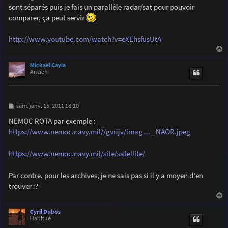
g
sont séparés puis je fais un parallèle radar/sat pour pouvoir
e
comparer, ça peut servir
http://www.youtube.com/watch?v=eXEhsfusUtA
a
u
Mickaël Cayla
t
Ancien
M
sam. janv. 15, 2011 18:10
e
s
NEMOC ROTA par exemple :
s
https://www.nemoc.navy.mil//gvrijv/imag ... _NAOR.jpeg
a
g
e
https://www.nemoc.navy.mil/site/satellite/
Par contre, pour les archives, je ne sais pas si il y a moyen d'en
trouver :?
a
u
Cyril Dubos
t
Habitué