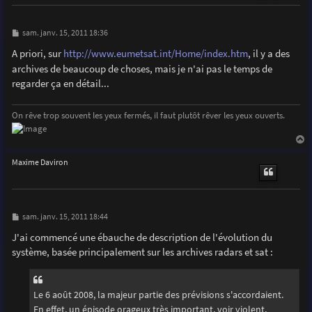
M
sam. janv. 15, 2011 18:36
e
s
A priori, sur
http://www.eumetsat.int/Home/index.htm
, il y a des
s
archives de beaucoup de choses, mais je n'ai pas le temps de
a
g
regarder ça en détail...
e
On rêve trop souvent les yeux fermés, il faut plutôt rêver les yeux ouverts.
a
u
Maxime Daviron
t
M
sam. janv. 15, 2011 18:44
e
s
J'ai commencé une ébauche de description de l'évolution du
s
système, basée principalement sur les archives radars et sat :
a
g
e
Le 6 août 2008, la majeur partie des prévisions s'accordaient.
En effet, un épisode orageux très important, voir violent,