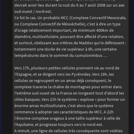
devrait avoir lieu durant la nuit du 6 au 7 août 2008 sur un axe
sud-ouest / nord-est.
Ce fut le cas. Un probable MCC (Complexe Convectif Mesoscale,
ou Complexe Convectif de Mésoéchelle), c'est à dire un type
d'orage relativement important, de minimum 400km de
diamètre, multicellulaire, pouvant être affecté d'une rotation,
et surtout, obéissant aux critères de Maddox qui le définissent :
notamment une durée de vie supérieur à 6h, une certaine
températures dans le sommet du cumulonimbus …
Vers 17h, plusieurs petites cellules prennent vie au nord de
l'Espagne, et se dirigent vers les Pyrénnées. Vers 19h, les
cellules se regroupent en un amas déjà conséquent, le
complexe traverse la chaîne de montagnes pour entrer dans
l'extrême sud ouest de la France en longeant tout d'abord les
côtes basques. Vers 21h le système « explose » pour former un
énorme amas multicellulaire, c'est alors que le système
commence à adopter ses caractéristiques de MCC. A 22h
l'énorme complexe orageux à une taille supérieur à celle de
l'Aquitaine, et progresse toujours vers le nord-est.
A minuit, une ligne de cellules très conséquente sont visibles