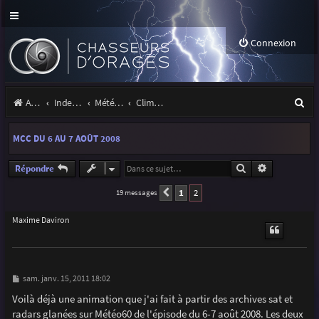
Connexion
R
Accueil
Index du forum
Météo et climatologie des orages
Climatologie des orages
e
MCC DU 6 AU 7 AOÛT 2008
c
h
Rechercher
Recherche a
Répondre
e
1
2
19 messages
Précédente
r
Maxime Daviron
c
h
e
M
sam. janv. 15, 2011 18:02
e
r
s
Voilà déjà une animation que j'ai fait à partir des archives sat et
s
radars glanées sur Météo60 de l'épisode du 6-7 août 2008. Les deux
a