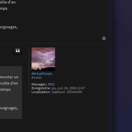
tile d'en
temps
moignages,
H
a
u
t
Mickaël Cayla
r monter un
Ancien
nutile d'en
Messages :
3901
Enregistré le :
jeu. juil. 06, 2006 12:47
n temps
Localisation :
Sjælland - DENMARK
émoignages,