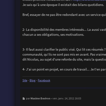
Je sais qu'à une époque il existait des bilans quotidiens.
Bref, essayer de ne pas être redondant avec un service qui
2- La disponibilité des membres intéressés... La aussi vast
chacun a ses obligations, ses motivations.
3- Il faut aussi clarifier le public visé. Qui lit ces résumé
communauté, qu'ils ne sont pas mis en avant. Pas vraimen
dit Nicolas, au sujet d'une refonte du site, mais la question
4- J'ai un point en projet, en cours de travail... Je t'en p
Site
-
Blog
-
Facebook
M
Maxime Daviron
par
»
ven. janv. 14, 2011 16:03
e
s