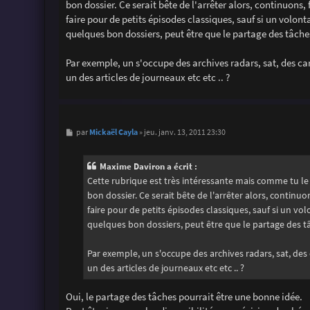
bon dossier. Ce serait bête de l'arrêter alors, continuons,
a
g
faire pour de petits épisodes classiques, sauf si un volonta
e
quelques bon dossiers, peut être que le partage des tâche
Par exemple, un s'occupe des archives radars, sat, des car
un des articles de journeaux etc etc .. ?
M
Mickaël Cayla
par
»
jeu. janv. 13, 2011 23:30
e
s
s
Maxime Daviron a écrit :
a
g
Cette rubrique est très intéressante mais comme tu le 
e
bon dossier. Ce serait bête de l'arrêter alors, continu
faire pour de petits épisodes classiques, sauf si un vol
quelques bon dossiers, peut être que le partage des tâ
Par exemple, un s'occupe des archives radars, sat, des 
un des articles de journeaux etc etc .. ?
Oui, le partage des tâches pourrait être une bonne idée.