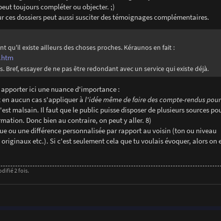
peut toujours compléter ou objecter. ;)
ur ces dossiers peut aussi susciter des témoignages complémentaires.
 qu'il existe ailleurs des choses proches. Kéraunos en fait :
e.htm
s. Bref, essayer de ne pas être redondant avec un service qui existe déjà.
s apporter ici une nuance d'importance :
ut en aucun cas s'appliquer à
l'idée même de faire des compte-rendus pou
est malsain. Il faut que le public puisse disposer de plusieurs sources po
ation. Donc bien au contraire, on peut y aller. 8)
-value ou une différence personnalisée par rapport au voisin (ton ou niveau
 originaux etc.). Si c'est seulement cela que tu voulais évoquer, alors on 
difié 2 fois.