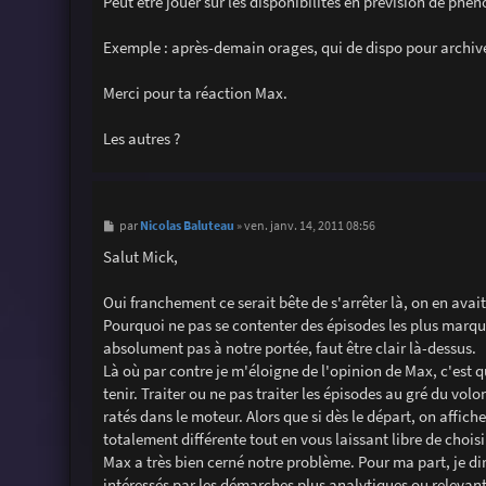
Peut être jouer sur les disponibilités en prévision de ph
Exemple : après-demain orages, qui de dispo pour archive
Merci pour ta réaction Max.
Les autres ?
M
Nicolas Baluteau
par
»
ven. janv. 14, 2011 08:56
e
s
Salut Mick,
s
a
g
Oui franchement ce serait bête de s'arrêter là, on en avai
e
Pourquoi ne pas se contenter des épisodes les plus marqu
absolument pas à notre portée, faut être clair là-dessus.
Là où par contre je m'éloigne de l'opinion de Max, c'est qu'
tenir. Traiter ou ne pas traiter les épisodes au gré du vol
ratés dans le moteur. Alors que si dès le départ, on affic
totalement différente tout en vous laissant libre de choisi
Max a très bien cerné notre problème. Pour ma part, je d
intéressés par les démarches plus analytiques ou relevan