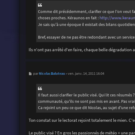
s
a
g
Comme dit précédemment, clarifier ce que l'on veut fai
e
choses proches. Kéraunos en fait :
http://www.kerauno
Je sais qu'à une époque il existait des bilans quotidien
Bref, essayer de ne pas être redondant avec un service 
Ils n'ont pas arrêté d'en faire, chaque belle dégradation a
M
Nicolas Baluteau
par
»
ven. janv. 14, 2011 16:04
e
s
s
a
g
Il faut aussi clarifier le public visé. Qui lit ces résum
e
communauté, qu'ils ne sont pas mis en avant. Pas vrai
Ca rejoint un peu ce que dit Nicolas, au sujet d'une refo
Ton constat sur le lectorat rejoint totalement le mien. C'e
Le public visé ? En gros les passionnés de météo + une par