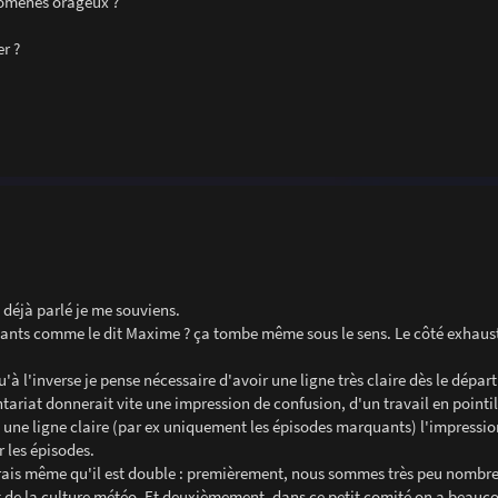
énomènes orageux ?
r ?
t déjà parlé je me souviens.
ants comme le dit Maxime ? ça tombe même sous le sens. Le côté exhausti
à l'inverse je pense nécessaire d'avoir une ligne très claire dès le départ 
ontariat donnerait vite une impression de confusion, d'un travail en pointi
he une ligne claire (par ex uniquement les épisodes marquants) l'impressio
r les épisodes.
irais même qu'il est double : premièrement, nous sommes très peu nombre
t de la culture météo. Et deuxièmement, dans ce petit comité on a beauc