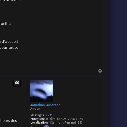
tuelles
e d'accueil
pourrait se
H
a
u
t
Jonathan Lamarche
Ancien
Messages :
2231
Enregistré le :
dim. juin 25, 2006 11:30
lleurs des
Localisation :
Clermont-Ferrand (63)
C