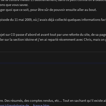
sons que vous savez.
ger quoi que ce soit, pour être sûr de pouvoir ensuite aller au bout.
'épisode du 11 mai 2009, où j'avais déjà collecté quelques informations fac
ojet sur CO passe d'abord et avant tout par une refonte du site, de sa pag
er sur la section idoine et j'en ai reparlé récemment avec Chris, mais on 
e. Des résumés, des comptes rendus, etc... Tout en sachant qu'il existe ai
rg/climatologie-de ... france.htm