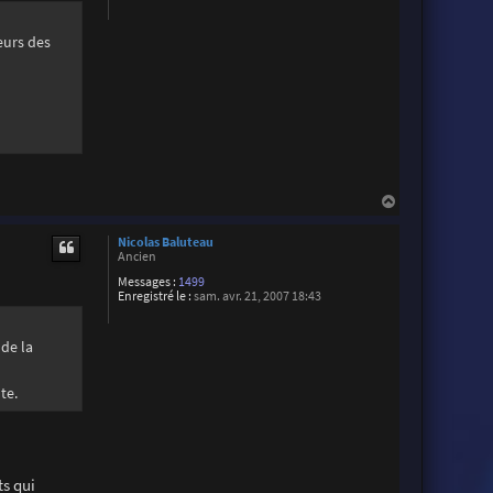
eurs des
H
a
u
Nicolas Baluteau
t
Ancien
Messages :
1499
Enregistré le :
sam. avr. 21, 2007 18:43
 de la
te.
ts qui