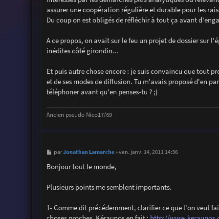
assurer une coopération régulière et durable pour les rai
Du coup on est obligés de réfléchir à tout ça avant d'enga
A ce propos, on avait sur le feu un projet de dossier sur l
inédites côté girondin...
Et puis autre chose encore : je suis convaincu que tout pr
et de ses modes de diffusion. Tu m'avais proposé d'en parl
téléphoner avant qu'en penses-tu ? ;)
Ancien pseudo Nico17/69
M
Jonathan Lamarche
par
»
ven. janv. 14, 2011 14:36
e
s
Bonjour tout le monde,
s
a
g
Plusieurs points me semblent importants.
e
1- Comme dit précédemment, clarifier ce que l'on veut fair
choses proches. Kéraunos en fait :
http://www.keraunos.o