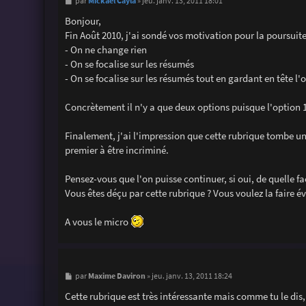
M
Mickaël Cayla
par
»
jeu. janv. 13, 2011 18:01
e
s
Bonjour,
s
Fin Août 2010, j'ai sondé vos motivation pour la poursuit
a
g
- On ne change rien
e
- On se focalise sur les résumés
- On se focalise sur les résumés tout en gardant en tête 
Concrètement il n'y a que deux options puisque l'option 1
Finalement, j'ai l'impression que cette rubrique tombe un
premier à être incriminé.
Pensez-vous que l'on puisse continuer, si oui, de quelle fa
Vous êtes déçu par cette rubrique ? Vous voulez la faire év
A vous le micro
M
Maxime Daviron
par
»
jeu. janv. 13, 2011 18:24
e
s
Cette rubrique est très intéressante mais comme tu le dis
s