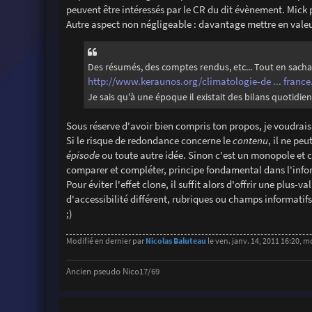
peuvent être intéressés par le CR du dit évènement. Mick 
Autre aspect non négligeable : davantage mettre en vale
Des résumés, des comptes rendus, etc... Tout en sachant
http://www.keraunos.org/climatologie-de ... franc
Je sais qu'à une époque il existait des bilans quotidien
Sous réserve d'avoir bien compris ton propos, je voudrai
Si le risque de redondance concerne le
contenu
, il ne pe
épisode
ou toute autre idée. Sinon c'est un monopole et c'
comparer et compléter, principe fondamental dans l'inform
Pour éviter l'effet clone, il suffit alors d'offrir une plus
d'accessibilité différent, rubriques ou champs informatifs
;)
Modifié en dernier par
Nicolas Baluteau
le ven. janv. 14, 2011 16:20, mo
Ancien pseudo Nico17/69