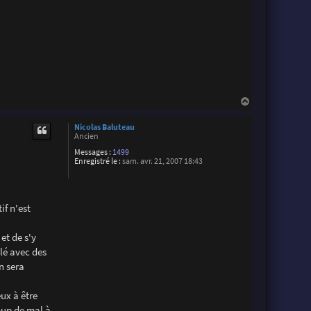
H
a
u
Nicolas Baluteau
t
Ancien
Messages :
1499
Enregistré le :
sam. avr. 21, 2007 18:43
f n'est
et de s'y
llé avec des
n sera
ux à être
oup de mal à