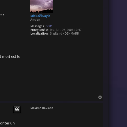
s :
Mickaël Cayla
Ancien
Messages :
3901
Enregistré le :
jeu. juil. 06, 2006 12:47
Localisation :
Sjælland - DENMARK
 moi) est le
H
a
u
Maxime Daviron
t
monter un