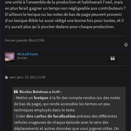
une unité à l'ensemble de la production et habituerait l'oeil, mais
en plus ferait gagner un temps non négligeable aux contributeurs ?
D'ailleurs le lexique ou les notes de bas de page peuvent provenir
d'un lexique-Bible lui aussi rédigé une bonne fois pour toutes, et il
n'y aurait plus qu'à piocher dedans pour chaque production.
Ancien pseudo Nico17/69
a
u
Mickaël Cayla
t
Ancien
M
sam. janv. 15, 2011 11:39
e
s
s
Nicolas Baluteau a écrit :
a
g
- Mettre un
lexique
à la fin des compte-rendus (ou des notes
e
de bas de page), qui rende accessible les termes un peu
techniques employés dans le texte.
- Créer
des cartes de localisation
précises des différentes
cellules orageuses de chaque épisode avec le sens des
déplacements et autres données que vous jugerez utiles. On