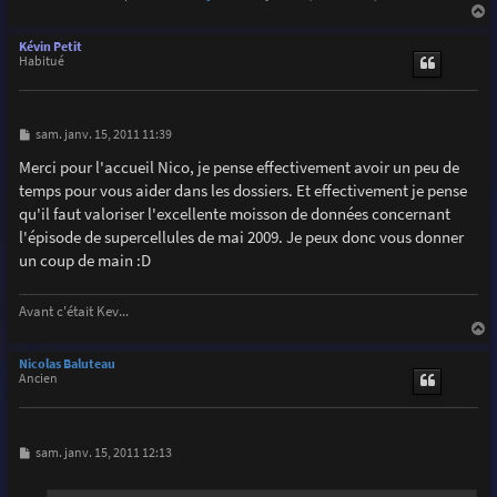
a
u
Kévin Petit
t
Habitué
M
sam. janv. 15, 2011 11:39
e
s
Merci pour l'accueil Nico, je pense effectivement avoir un peu de
s
temps pour vous aider dans les dossiers. Et effectivement je pense
a
g
qu'il faut valoriser l'excellente moisson de données concernant
e
l'épisode de supercellules de mai 2009. Je peux donc vous donner
un coup de main :D
Avant c'était Kev...
a
u
Nicolas Baluteau
t
Ancien
M
sam. janv. 15, 2011 12:13
e
s
s