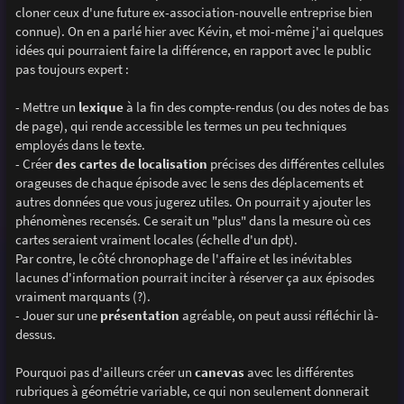
g
cloner ceux d'une future ex-association-nouvelle entreprise bien
e
connue). On en a parlé hier avec Kévin, et moi-même j'ai quelques
idées qui pourraient faire la différence, en rapport avec le public
pas toujours expert :
- Mettre un
lexique
à la fin des compte-rendus (ou des notes de bas
de page), qui rende accessible les termes un peu techniques
employés dans le texte.
- Créer
des cartes de localisation
précises des différentes cellules
orageuses de chaque épisode avec le sens des déplacements et
autres données que vous jugerez utiles. On pourrait y ajouter les
phénomènes recensés. Ce serait un "plus" dans la mesure où ces
cartes seraient vraiment locales (échelle d'un dpt).
Par contre, le côté chronophage de l'affaire et les inévitables
lacunes d'information pourrait inciter à réserver ça aux épisodes
vraiment marquants (?).
- Jouer sur une
présentation
agréable, on peut aussi réfléchir là-
dessus.
Pourquoi pas d'ailleurs créer un
canevas
avec les différentes
rubriques à géométrie variable, ce qui non seulement donnerait