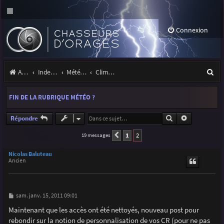
Connexion
R
Accueil
Index du forum
Météo et climatologie des orages
Climatologie des orages
e
FIN DE LA RUBRIQUE MÉTÉO ?
c
h
Rechercher
Recherche a
Répondre
e
1
2
19 messages
Précédente
r
Nicolas Baluteau
Ancien
c
h
e
M
sam. janv. 15, 2011 09:01
e
r
s
Maintenant que les accès ont été nettoyés, nouveau post pour
s
rebondir sur la notion de personnalisation de vos CR (pour ne pas
a