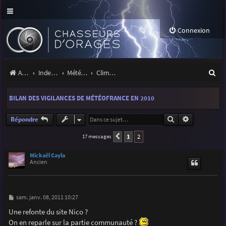
Connexion
R
Accueil
Index du forum
Météo et climatologie des orages
Climatologie des orages
e
BILAN DES VIGILANCES DE MÉTÉOFRANCE EN 2010
c
h
Rechercher
Recherche a
Répondre
e
1
2
17 messages
Précédente
r
Mickaël Cayla
Ancien
c
h
e
M
sam. janv. 08, 2011 10:27
e
r
s
Une refonte du site Nico ?
s
On en reparle sur la partie communauté ?
a