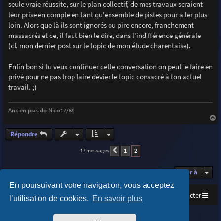
seule vraie réussite, sur le plan collectif, de mes travaux seraient
leur prise en compte en tant qu'ensemble de pistes pour aller plus
loin. Alors que là ils sont ignorés ou pire encore, franchement
massacrés et ce, il faut bien le dire, dans l'indifférence générale
(cf. mon dernier post sur le topic de mon étude charentaise).
Enfin bon si tu veux continuer cette conversation on peut le faire en
privé pour ne pas trop faire dévier le topic consacré à ton actuel
travail. ;)
Ancien pseudo Nico17/69
a
u
Répondre
t
1
2
17 messages
Précédente
Aller à
En poursuivant votre navigation, vous acceptez
Accueil
Index du forum
Nous contacter
l’utilisation de cookies.
En savoir plus
Purplexion style by
Ian Bradley