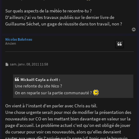
g
e
Sur quels aspects de la météo te recentre-tu ?
D'ailleurs j'ai vu tes travaux publiés sur le dernier livre de
Guillaume Séchet, un gage de réussite dans ton travail, non ?
a
u
Nicolas Baluteau
t
Ancien
M
sam. janv. 08, 2011 11:58
e
s
s
Mickaël Cayla a écrit :
a
g
Une refonte du site Nico ?
e
On en reparle sur la partie communauté ?
On vient à l'instant d'en parler avec Chris au tél.
Une chose urgente serait pour moi de modifier la présentation des
nouveautés sur CO en les mettant bien davantage en valeur sur la
page d'accueil. Le problème actuel c'est qu'on est obligé de jouer
du curseur pour voir ces nouveautés, alors qu'elles devraient
sauter aux yeux dès l'arrivée sur la page (cf. topic sur le bouquin