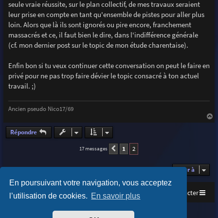
seule vraie réussite, sur le plan collectif, de mes travaux seraient
leur prise en compte en tant qu'ensemble de pistes pour aller plus
loin. Alors que là ils sont ignorés ou pire encore, franchement
massacrés et ce, il faut bien le dire, dans l'indifférence générale
(cf. mon dernier post sur le topic de mon étude charentaise).
Enfin bon si tu veux continuer cette conversation on peut le faire en
privé pour ne pas trop faire dévier le topic consacré à ton actuel
travail. ;)
Ancien pseudo Nico17/69
a
u
Répondre
t
1
2
17 messages
Précédente
Aller à
En poursuivant votre navigation, vous acceptez
Accueil
Index du forum
Nous contacter
l’utilisation de cookies.
En savoir plus
Purplexion style by
Ian Bradley