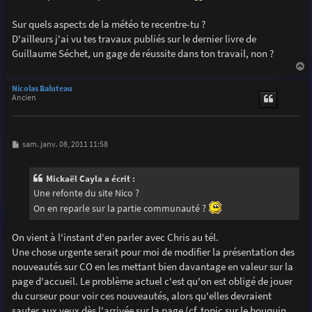
g
e
Sur quels aspects de la météo te recentre-tu ?
D'ailleurs j'ai vu tes travaux publiés sur le dernier livre de
Guillaume Séchet, un gage de réussite dans ton travail, non ?
a
u
Nicolas Baluteau
t
Ancien
M
sam. janv. 08, 2011 11:58
e
s
s
Mickaël Cayla a écrit :
a
g
Une refonte du site Nico ?
e
On en reparle sur la partie communauté ?
On vient à l'instant d'en parler avec Chris au tél.
Une chose urgente serait pour moi de modifier la présentation des
nouveautés sur CO en les mettant bien davantage en valeur sur la
page d'accueil. Le problème actuel c'est qu'on est obligé de jouer
du curseur pour voir ces nouveautés, alors qu'elles devraient
sauter aux yeux dès l'arrivée sur la page (cf. topic sur le bouquin