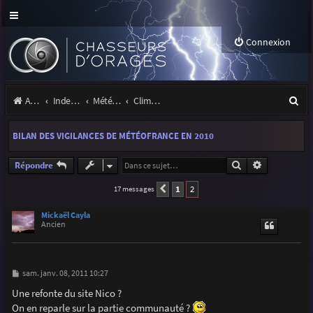
Connexion
R
Accueil
Index du forum
Météo et climatologie des orages
Climatologie des orages
e
BILAN DES VIGILANCES DE MÉTÉOFRANCE EN 2010
c
h
Rechercher
Recherche a
Répondre
e
1
2
17 messages
Précédente
r
Mickaël Cayla
Ancien
c
h
e
M
sam. janv. 08, 2011 10:27
e
r
s
Une refonte du site Nico ?
s
On en reparle sur la partie communauté ?
a