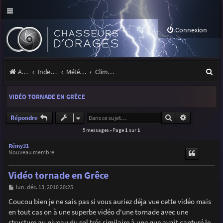
Connexion
R
Accueil
Index du forum
Météo et climatologie des orages
Climatologie des orages
e
VIDÉO TORNADE EN GRÊCE
c
h
Rechercher
Recherche a
Répondre
5 messages • Page
1
sur
1
e
r
Rémy31
Nouveau membre
c
Vidéo tornade en Grêce
h
M
lun. déc. 13, 2010 20:25
e
e
s
Coucou bien je ne sais pas si vous auriez déja vue cette vidéo mais
r
s
en tout cas on à une superbe vidéo d'une tornade avec une
a
g
structure au niveau du sol trés similaire à une que avait capturé le