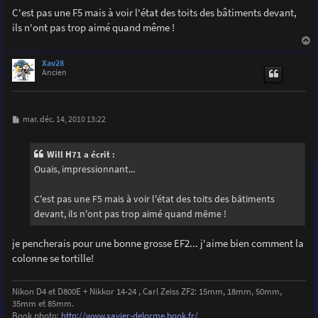
g
C'est pas une F5 mais à voir l'état des toits des bâtiments devant,
e
ils n'ont pas trop aimé quand même !
a
u
Xav28
t
Ancien
M
mar. déc. 14, 2010 13:22
e
s
s
Will H71 a écrit :
a
g
Ouais, impressionnant...
e
C'est pas une F5 mais à voir l'état des toits des bâtiments
devant, ils n'ont pas trop aimé quand même !
je pencherais pour une bonne grosse EF2... j'aime bien comment la
colonne se tortille!
Nikon D4 et D800E + Nikkor 14-24 , Carl Zeiss ZF2: 15mm, 18mm, 50mm,
35mm et 85mm.
Book photo:
http://www.xavier-delorme.book.fr/