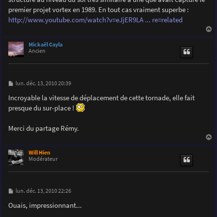
e
premier projet vortex en 1989. En tout cas vraiment superbe :
http://www.youtube.com/watch?v=eJjER9LA ... re=related
a
u
Mickaël Cayla
t
Ancien
M
lun. déc. 13, 2010 20:39
e
s
Incroyable la vitesse de déplacement de cette tornade, elle fait
s
presque du sur-place !
a
g
e
Merci du partage Rémy.
a
u
Will Hien
t
Modérateur
M
lun. déc. 13, 2010 22:26
e
s
Ouais, impressionnant...
s
a