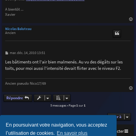
A bientôt ...
Xavier
a
u
Nicolas Baluteau
t
Ancien
M
mar. déc. 14, 2010 13:51
e
s
Les bâtiments ont l'air bien malmenés. Au vu des dégâts sur les
s
toits, pour moi aussi l'intensité devait flirter avec le niveau F2.
a
g
e
Ancien pseudo Nico17/69
a
u
Répondre
t
5 messages • Page
1
sur
1
Aller à
En poursuivant votre navigation, vous acceptez
Accueil
Index du forum
Nous contacter
l’utilisation de cookies.
En savoir plus