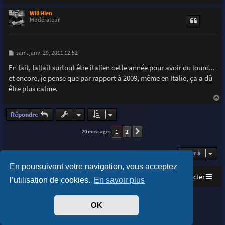
a
u
Will Hien
t
Modérateur
M
sam. janv. 29, 2011 12:52
e
s
En fait, fallait surtout être italien cette année pour avoir du lourd...
s
et encore, je pense que par rapport à 2009, même en Italie, ça a dû
a
g
être plus calme.
e
a
u
Répondre
t
1
2
20 messages
Suivante
Aller à
En poursuivant votre navigation, vous acceptez
Accueil
Index du forum
Nous contacter
l’utilisation de cookies.
En savoir plus
Purplexion style by
Ian Bradley
OK
Développé par
phpBB
® Forum Software © phpBB Limited
Traduit par
phpBB-fr.com
Confidentialité
|
Conditions