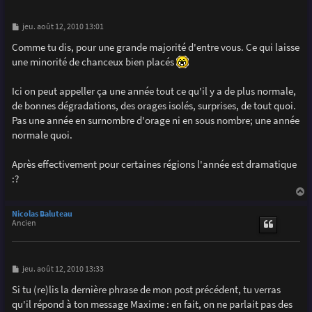
M
jeu. août 12, 2010 13:01
e
s
Comme tu dis, pour une grande majorité d'entre vous. Ce qui laisse
s
une minorité de chanceux bien placés
a
g
e
Ici on peut appeller ça une année tout ce qu'il y a de plus normale,
de bonnes dégradations, des orages isolés, surprises, de tout quoi.
Pas une année en surnombre d'orage ni en sous nombre; une année
normale quoi.
Après effectivement pour certaines régions l'année est dramatique
:?
a
u
Nicolas Baluteau
t
Ancien
M
jeu. août 12, 2010 13:33
e
s
Si tu (re)lis la dernière phrase de mon post précédent, tu verras
s
qu'il répond à ton message Maxime : en fait, on ne parlait pas des
a