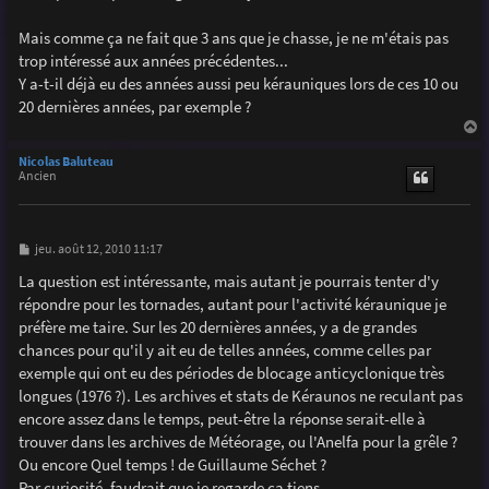
g
e
Mais comme ça ne fait que 3 ans que je chasse, je ne m'étais pas
trop intéressé aux années précédentes...
Y a-t-il déjà eu des années aussi peu kérauniques lors de ces 10 ou
20 dernières années, par exemple ?
a
u
Nicolas Baluteau
t
Ancien
M
jeu. août 12, 2010 11:17
e
s
La question est intéressante, mais autant je pourrais tenter d'y
s
répondre pour les tornades, autant pour l'activité kéraunique je
a
g
préfère me taire. Sur les 20 dernières années, y a de grandes
e
chances pour qu'il y ait eu de telles années, comme celles par
exemple qui ont eu des périodes de blocage anticyclonique très
longues (1976 ?). Les archives et stats de Kéraunos ne reculant pas
encore assez dans le temps, peut-être la réponse serait-elle à
trouver dans les archives de Météorage, ou l'Anelfa pour la grêle ?
Ou encore Quel temps ! de Guillaume Séchet ?
Par curiosité, faudrait que je regarde ça tiens...