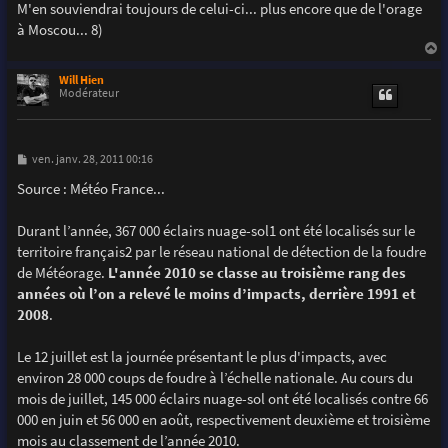
M'en souviendrai toujours de celui-ci... plus encore que de l'orage
à Moscou... 8)
a
u
Will Hien
t
Modérateur
M
ven. janv. 28, 2011 00:16
e
s
Source : Météo France...
s
a
g
Durant l’année, 367 000 éclairs nuage-sol1 ont été localisés sur le
e
territoire français2 par le réseau national de détection de la foudre
de Météorage.
L'année 2010 se classe au troisième rang des
années où l’on a relevé le moins d’impacts, derrière 1991 et
2008
.
Le 12 juillet est la journée présentant le plus d'impacts, avec
environ 28 000 coups de foudre à l’échelle nationale. Au cours du
mois de juillet, 145 000 éclairs nuage-sol ont été localisés contre 66
000 en juin et 56 000 en août, respectivement deuxième et troisième
mois au classement de l’année 2010.