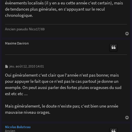
g
évènements localisés (il y en a eu cette année c'est certain), mais
e
de tendances plus générales, en s'appuyant sur le recul
chronologique.
Ancien pseudo Nico17/69
a
u
Maxime Daviron
t
M
jeu. août 12, 2010 14:01
e
s
Oui généralement c'est clair que l'année n'est pas bonne; mais
s
pour appuyer le fait que ce n'est pas le cas partout je donne un
a
g
exemple. On peut aussi parler des fortes pluies orageuses du sud
e
est etc etc ...
Mais généralement, le doute n'existe pas; c'est bien une année
mauvaise niveau orages.
a
u
Nicolas Baluteau
t
Ancien