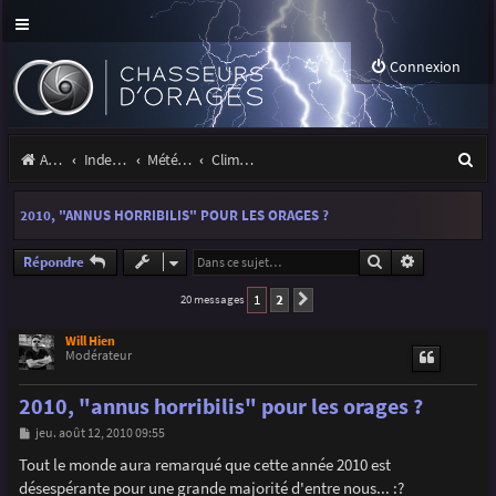
Connexion
R
Accueil
Index du forum
Météo et climatologie des orages
Climatologie des orages
e
2010, "ANNUS HORRIBILIS" POUR LES ORAGES ?
c
h
Rechercher
Recherche a
Répondre
e
1
2
20 messages
Suivante
r
Will Hien
Modérateur
c
h
2010, "annus horribilis" pour les orages ?
e
M
jeu. août 12, 2010 09:55
e
r
s
Tout le monde aura remarqué que cette année 2010 est
s
désespérante pour une grande majorité d'entre nous... :?
a