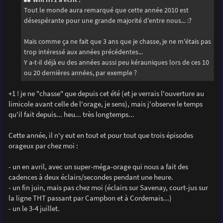
a
g
Tout le monde aura remarqué que cette année 2010 est
e
désespérante pour une grande majorité d'entre nous... :?
Mais comme ça ne fait que 3 ans que je chasse, je ne m'étais pas
trop intéressé aux années précédentes...
Y a-t-il déjà eu des années aussi peu kérauniques lors de ces 10
ou 20 dernières années, par exemple ?
+1 ! je ne "chasse" que depuis cet été (et je verrais l'ouverture au
limicole avant celle de l'orage, je sens), mais j'observe le temps
qu'il fait depuis... heu... très longtemps...
Cette année, il n'y eut en tout et pour tout que trois épisodes
orageux par chez moi :
- un en avril, avec un super-méga-orage qui nous a fait des
cadences à deux éclairs/secondes pendant une heure.
- un fin juin, mais pas chez moi (éclairs sur Savenay, court-jus sur
la ligne THT passant par Campbon et à Cordemais...)
- un le 3-4 juillet.