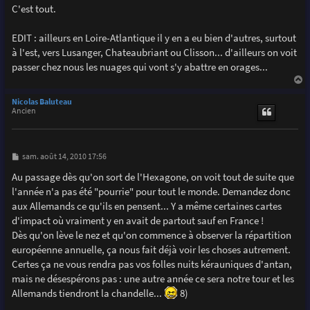
C'est tout.
EDIT : ailleurs en Loire-Atlantique il y en a eu bien d'autres, surtout
à l'est, vers Lusanger, Chateaubriant ou Clisson... d'ailleurs on voit
passer chez nous les nuages qui vont s'y abattre en orages...
a
u
Nicolas Baluteau
t
Ancien
M
sam. août 14, 2010 17:56
e
s
Au passage dès qu'on sort de l'Hexagone, on voit tout de suite que
s
l'année n'a pas été "pourrie" pour tout le monde. Demandez donc
a
g
aux Allemands ce qu'ils en pensent... Y a même certaines cartes
e
d'impact où vraiment y en avait de partout sauf en France !
Dès qu'on lève le nez et qu'on commence à observer la répartition
européenne annuelle, ça nous fait déjà voir les choses autrement.
Certes ça ne vous rendra pas vos folles nuits kérauniques d'antan,
mais ne désespérons pas : une autre année ce sera notre tour et les
Allemands tiendront la chandelle...
8)