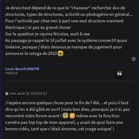
e
s
Je dirais tout dépend de ce que le "chasseur" recherche: évo de
s
structures, types de structures, activité ou photogénie en général...
a
g
Pour l'activité par chez moi à part une seul structure vraiment
e
électrique j'ai pas eu grand chose!
Sur la question je rejoins Nicolas, wait & see
Au passage je rappel le 14 juillet avec le système convectif quasi
linéaire, puisque j'étais dessous je manque de jugement pour
annoncer le ratage de 2010
a
u
Louis-Benoît GREFFE
t
Habitué
M
mer. août 18, 2010 01:21
e
s
J'espère encore quelque chose pour la fin de l'été... et puis il faut
s
dire qu'on a été gâté en avril (mais bon dieu, pourquoi je n'ai pas
a
g
rencontré votre forum avant !
même avec la fonction
e
caméra pas top top de mon appareil, y avait de quoi faire une
bonne vidéo, tant que c'était énorme, cet orage unique! )