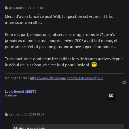
M
jeu. août 12, 2010 19:18
e
s
Merci d'avoir lancé ce post Will, la question est vraiment très
s
interessante en effet.
a
g
e
Pour ma part, depuis que j'observe les orages dans le 71, je n'ai
jamais vu d'année aussi pourrie, même 2007 avait fait mieux, et
pourtant ce n'était pas non plus une année super kéraunique...
Trois nocturnes dont deux très faibles lors de traînes actives depuis
le début de la saison, et c'est tout pour l'instant.
Ma page Flickr :
https://www.flickr.com/photos/186920322@N03
a
u
Louis-Benoît GREFFE
t
Habitué
M
sam. août 14, 2010 14:39
e
s
s
Will H71 a écrit :