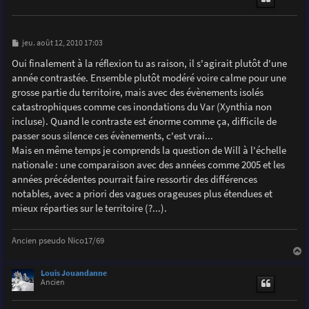
M
jeu. août 12, 2010 17:03
e
s
Oui finalement à la réflexion tu as raison, il s'agirait plutôt d'une
s
année contrastée. Ensemble plutôt modéré voire calme pour une
a
g
grosse partie du territoire, mais avec des évènements isolés
e
catastrophiques comme ces inondations du Var (Xynthia non
incluse). Quand le contraste est énorme comme ça, difficile de
passer sous silence ces évènements, c'est vrai...
Mais en même temps je comprends la question de Will à l'échelle
nationale : une comparaison avec des années comme 2005 et les
années précédentes pourrait faire ressortir des différences
notables, avec a priori des vagues orageuses plus étendues et
mieux réparties sur le territoire (?...).
Ancien pseudo Nico17/69
a
u
Louis Jouandanne
t
Ancien