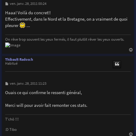
M
ven. janv. 28, 2011 00:24
e
s
Haaa! Voilà du concret!!
s
Effectivement, dans le Nord et la Bretagne, on a vraiment de quoi
a
g
pleurer
...
e
On rêve trop souvent les yeux fermés, il faut plutôt rêver les yeux ouverts.
a
u
Thibault Radosch
t
Habitué
M
ven. janv. 28, 2011 11:23
e
s
Ouais ce qui confirme le ressenti général,
s
a
g
Merci will pour avoir fait remonter ces stats.
e
T'chô !!!
:D Tibo