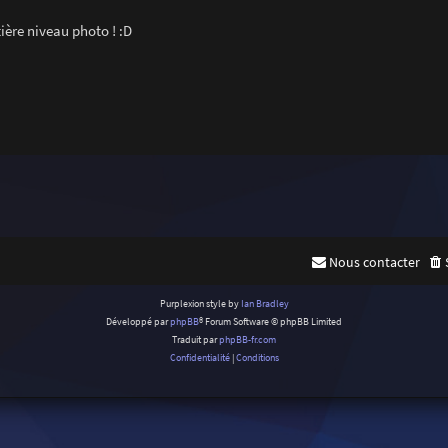
ière niveau photo ! :D
Nous contacter
Purplexion style by
Ian Bradley
Développé par
phpBB
® Forum Software © phpBB Limited
Traduit par
phpBB-fr.com
Confidentialité
|
Conditions