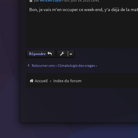
M
Mickaël Cayla
par
»
lun. juin 14, 2010 19:42
e
s
Bon, je vais m'en occuper ce week-end, y'a déjà de la mat
s
a
g
e
Répondre
Retourner vers « Climatologie des orages »
Accueil
Index du forum