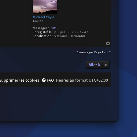
Mickaël Cayla
Ancien
Messages :
3901
Enregistré le :
jeu. juil. 06, 2006 12:47
Localisation :
Sjælland - DENMARK
H
a
1 message • Page
1
sur
1
u
t
Aller à
Supprimer les cookies
FAQ
Heures au format
UTC+02:00