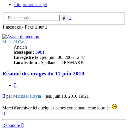
Imprimer le sujet
Recherche
Rechercher
avancée
1 message • Page
1
sur
1
Mickaël Cayla
Ancien
Messages :
3901
Enregistré le :
jeu. juil. 06, 2006 12:47
Localisation :
Sjælland - DENMARK
Résumé des orages du 11 juin 2010
Citer
Message
par
Mickaël Cayla
»
jeu. juin 10, 2010 19:21
Merci d'archiver ici quelques cartes concernant cette journée
Haut
Répondre