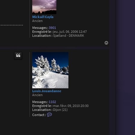
Mickaël Cayla
Ancien
Messages :
3901
Enregistré le :
jeu. juil. 06, 2006 12:47
Localisation :
Sjælland - DENMARK
H
a
u
t
Louis Jouandanne
Ancien
Messages :
1102
Enregistré le :
mar. févr. 09, 2010 20:30
Localisation :
Dijon (21)
C
Contact :
o
n
t
a
c