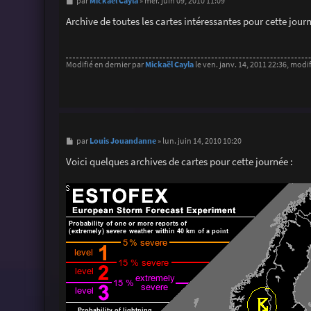
M
Mickaël Cayla
par
»
mer. juin 09, 2010 11:09
e
s
Archive de toutes les cartes intéressantes pour cette jou
s
a
g
e
Modifié en dernier par
Mickaël Cayla
le ven. janv. 14, 2011 22:36, modifi
M
Louis Jouandanne
par
»
lun. juin 14, 2010 10:20
e
s
Voici quelques archives de cartes pour cette journée :
s
a
g
e