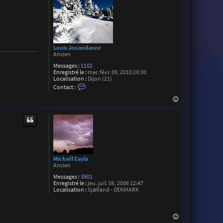
Louis Jouandanne
Ancien
Messages :
1102
Enregistré le :
mar. févr. 09, 2010 20:30
Localisation :
Dijon (21)
C
Contact :
o
n
H
t
a
a
u
c
t
t
e
r
L
o
u
Mickaël Cayla
i
Ancien
s
J
Messages :
3901
o
Enregistré le :
jeu. juil. 06, 2006 12:47
u
Localisation :
Sjælland - DENMARK
a
n
d
a
H
n