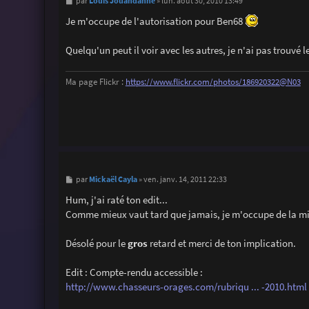
M
Louis Jouandanne
par
»
lun. août 30, 2010 13:49
e
s
Je m'occupe de l'autorisation pour Ben68
s
a
g
Quelqu'un peut il voir avec les autres, je n'ai pas trouvé l
e
Ma page Flickr :
https://www.flickr.com/photos/186920322@N03
M
Mickaël Cayla
par
»
ven. janv. 14, 2011 22:33
e
s
Hum, j'ai raté ton edit...
s
Comme mieux vaut tard que jamais, je m'occupe de la m
a
g
e
Désolé pour le
gros
retard et merci de ton implication.
Edit : Compte-rendu accessible :
http://www.chasseurs-orages.com/rubriqu ... -2010.html