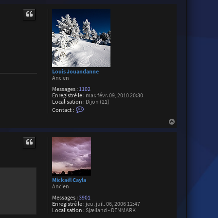
a
n
u
e
t
Louis Jouandanne
Ancien
Messages :
1102
Enregistré le :
mar. févr. 09, 2010 20:30
Localisation :
Dijon (21)
C
Contact :
o
n
H
t
a
a
u
c
t
t
e
r
L
o
u
Mickaël Cayla
i
Ancien
s
J
Messages :
3901
o
Enregistré le :
jeu. juil. 06, 2006 12:47
u
Localisation :
Sjælland - DENMARK
a