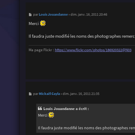
M
Louis Jouandanne
par
»
dim. janv. 16, 2011 20:46
e
s
Merci
s
a
g
Il faudra juste modifié les noms des photographes remerciés
e
Ma page Flickr :
https://www.flickr.com/photos/186920322@N03
M
Mickaël Cayla
par
»
dim. janv. 16, 2011 21:35
e
s
s
Louis Jouandanne a écrit :
a
g
Merci
e
Il faudra juste modifié les noms des photographes remer