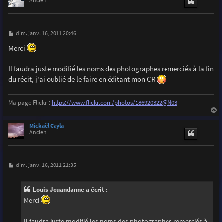
t
Ancien
M
dim. janv. 16, 2011 20:46
e
s
Merci
s
a
g
Il faudra juste modifié les noms des photographes remerciés à la fin
e
du récit, j'ai oublié de le faire en éditant mon CR
Ma page Flickr :
https://www.flickr.com/photos/186920322@N03
a
u
Mickaël Cayla
t
Ancien
M
dim. janv. 16, 2011 21:35
e
s
s
Louis Jouandanne a écrit :
a
g
Merci
e
Il faudra juste modifié les noms des photographes remerciés à