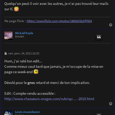
g
Quelqu'un peut il voir avec les autres, je n'ai pas trouvé leur mails
e
sur IC
Ma page Flickr :
https://www.flickr.com/photos/186920322@N03
a
u
Mickaël Cayla
t
Ancien
M
ven. janv. 14, 2011 22:33
e
s
Hum, j'ai raté ton edit...
s
Comme mieux vaut tard que jamais, je m'occupe de la mise en
a
g
page ce week-end
e
Désolé pour le
gros
retard et merci de ton implication.
Edit : Compte-rendu accessible :
http://www.chasseurs-orages.com/rubriqu ... -2010.html
a
u
Louis Jouandanne