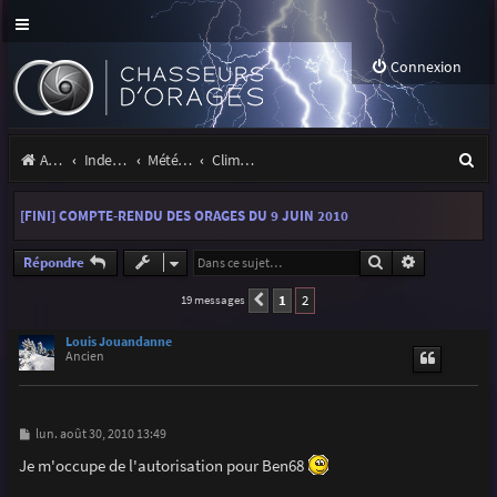
Connexion
R
Accueil
Index du forum
Météo et climatologie des orages
Climatologie des orages
e
[FINI] COMPTE-RENDU DES ORAGES DU 9 JUIN 2010
c
h
Rechercher
Recherche a
Répondre
e
1
2
19 messages
Précédente
r
Louis Jouandanne
Ancien
c
h
e
M
lun. août 30, 2010 13:49
e
r
s
Je m'occupe de l'autorisation pour Ben68
s
a