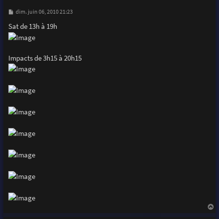
M
dim. juin 06, 2010 21:23
e
s
Sat de 13h à 19h
s
a
g
e
Impacts de 3h15 à 20h15
a