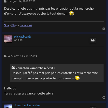
M
mer. juil. 14, 2010 12:21
e
s
Désolé, j'ai été pas mal pris par les entretiens et la recherche
s
d'emploi. J'essaye de poster le tout demain
a
g
e
Site
-
Blog
-
Facebook
a
u
Mickaël Cayla
t
Ancien
M
ven. janv. 14, 2011 22:40
e
s
s
Jonathan Lamarche a écrit :
a
g
Désolé, j'ai été pas mal pris par les entretiens et la recherche
e
d'emploi. J'essaye de poster le tout demain
Hello Jo,
Tu as réussi à avancer cette situ ?
a
u
Jonathan Lamarche