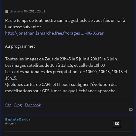
M
dim. juin 06, 2010 20:51
e
s
Pas le temps de tout mettre sur imageshack. Je vous fais un rar à
s
l'adresse suivante :
a
g
http://jonathan.lamarche.free.fr/orages ... -06-06.rar
e
Au programme :
Toutes les images de Zeus de 23h45 le 5 juin à 20h15 le 6 juin.
Les images satellites de 10h à 13h15, et celle de 19h00
Les cartes nationales des précipitations de 10h00, 10h45, 13h15 et
19h15.
Quelques cartes de CAPE et LI pour souligner l'évolution des
modélisations sous GFS à mesure que l'échéance approche.
Site
-
Blog
-
Facebook
a
u
Baptiste Deïdda
t
Ancien