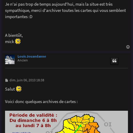
g
Je n'ai pas trop de temps aujourd'hui, mais la situe est très
e
sympathique, merci d'archiver toutes les cartes qui vous semblent
importantes :D
A bientôt,
mick
a
u
Louis Jouandanne
t
Ancien
M
dim. juin 06, 2010 18:38
e
s
Salut
s
a
g
Voici donc quelques archives de cartes :
e