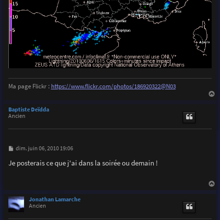
Ma page Flickr :
https://www.flickr.com/photos/186920322@N03
a
u
Baptiste Deïdda
t
Ancien
M
dim. juin 06, 2010 19:06
e
s
Je posterais ce que j'ai dans la soirée ou demain !
s
a
g
e
a
u
Jonathan Lamarche
t
Ancien