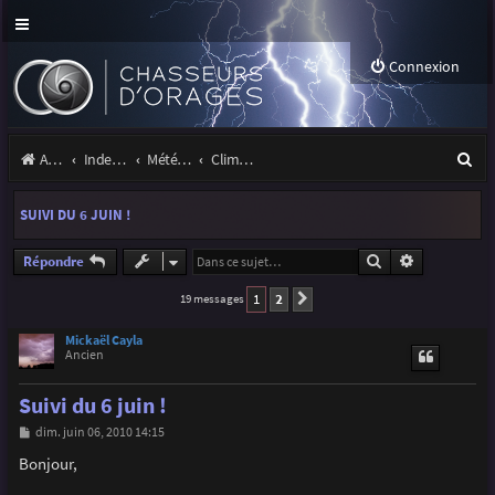
Connexion
R
Accueil
Index du forum
Météo et climatologie des orages
Climatologie des orages
e
SUIVI DU 6 JUIN !
c
h
Rechercher
Recherche a
Répondre
e
1
2
19 messages
Suivante
r
Mickaël Cayla
Ancien
c
h
Suivi du 6 juin !
e
M
dim. juin 06, 2010 14:15
e
r
s
Bonjour,
s
a