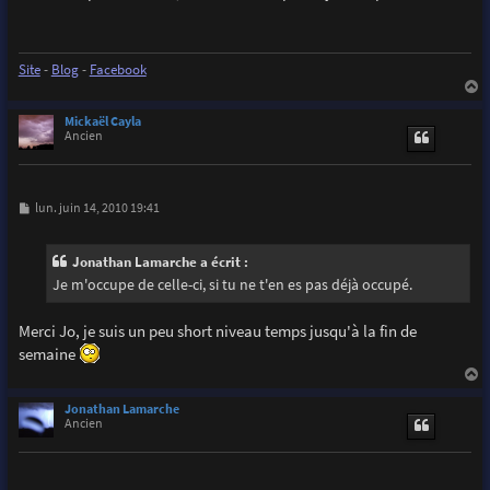
s
a
g
e
Site
-
Blog
-
Facebook
a
u
Mickaël Cayla
t
Ancien
M
lun. juin 14, 2010 19:41
e
s
s
Jonathan Lamarche a écrit :
a
g
Je m'occupe de celle-ci, si tu ne t'en es pas déjà occupé.
e
Merci Jo, je suis un peu short niveau temps jusqu'à la fin de
semaine
a
u
Jonathan Lamarche
t
Ancien