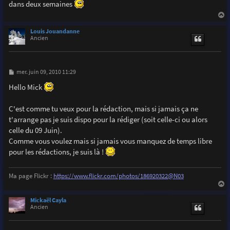
dans deux semaines
a
g
e
a
u
Louis Jouandanne
t
Ancien
M
mer. juin 09, 2010 11:29
e
s
Hello Mick
s
a
g
C'est comme tu veux pour la rédaction, mais si jamais ça ne
e
t'arrange pas je suis dispo pour la rédiger (soit celle-ci ou alors
celle du 09 Juin).
Comme vous voulez mais si jamais vous manquez de temps libre
pour les rédactions, je suis là !
Ma page Flickr :
https://www.flickr.com/photos/186920322@N03
a
u
Mickaël Cayla
t
Ancien