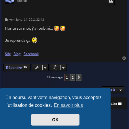
t
Ancien
M
ven. janv. 14, 2011 22:42
e
s
Honte sur moi, j'ai oublié...
s
a
g
Je reprends ça
e
Site
-
Blog
-
Facebook
a
u
Répondre
t
1
2
19 messages
Suivante
Aller à
En poursuivant votre navigation, vous acceptez
Accueil
Index du forum
Nous contacter
l’utilisation de cookies.
En savoir plus
Purplexion style by
Ian Bradley
OK
Développé par
phpBB
® Forum Software © phpBB Limited
Traduit par
phpBB-fr.com