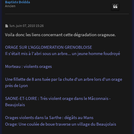
u
Baptiste Deïdda
t
Ancien
M
lun. juin 07, 2010 15:26
e
s
Voila donc les liens concernant cette dégradation orageuse.
s
a
g
ORAGE SUR L'AGGLOMERATION GRENOBLOISE
e
Il s'était mis à l'abri sous un arbre... un jeune homme foudroyé
Morteau : violents orages
Une fillette de 8 ans tuée par la chute d'un arbre lors d'un orage
près de Lyon
SAONE-ET-LOIRE : Très violent orage dans le Mâconnais -
Beaujolais
Orages violents dans la Sarthe : dégâts au Mans
Orage: Une coulée de boue traverse un village du Beaujolais