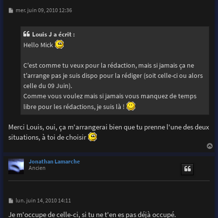
M
mer. juin 09, 2010 12:36
e
s
s
Louis J a écrit :
a
g
Hello Mick
e
C'est comme tu veux pour la rédaction, mais si jamais ça ne
t'arrange pas je suis dispo pour la rédiger (soit celle-ci ou alors
celle du 09 Juin).
Comme vous voulez mais si jamais vous manquez de temps
libre pour les rédactions, je suis là !
Merci Louis, oui, ça m'arrangerai bien que tu prenne l'une des deux
situations, à toi de choisir
a
u
Jonathan Lamarche
t
Ancien
M
lun. juin 14, 2010 14:11
e
s
Je m'occupe de celle-ci, si tu ne t'en es pas déjà occupé.