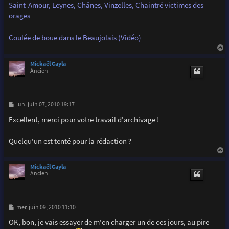
Saint-Amour, Leynes, Chânes, Vinzelles, Chaintré victimes des
orages
Coulée de boue dans le Beaujolais (Vidéo)
a
u
Mickaël Cayla
t
Ancien
M
lun. juin 07, 2010 19:17
e
s
Excellent, merci pour votre travail d'archivage !
s
a
g
Quelqu'un est tenté pour la rédaction ?
e
a
u
Mickaël Cayla
t
Ancien
M
mer. juin 09, 2010 11:10
e
s
OK, bon, je vais essayer de m'en charger un de ces jours, au pire
s