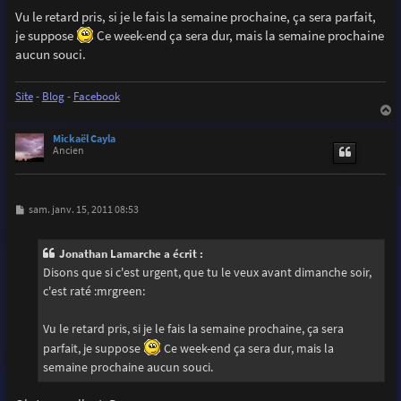
e
Vu le retard pris, si je le fais la semaine prochaine, ça sera parfait,
je suppose
Ce week-end ça sera dur, mais la semaine prochaine
aucun souci.
Site
-
Blog
-
Facebook
a
u
Mickaël Cayla
t
Ancien
M
sam. janv. 15, 2011 08:53
e
s
s
Jonathan Lamarche a écrit :
a
g
Disons que si c'est urgent, que tu le veux avant dimanche soir,
e
c'est raté :mrgreen:
Vu le retard pris, si je le fais la semaine prochaine, ça sera
parfait, je suppose
Ce week-end ça sera dur, mais la
semaine prochaine aucun souci.