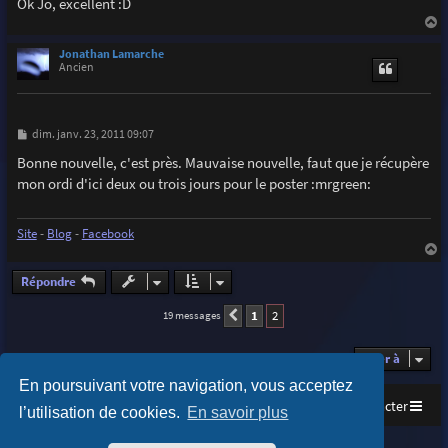
Ok Jo, excellent :D
a
u
Jonathan Lamarche
t
Ancien
M
dim. janv. 23, 2011 09:07
e
s
Bonne nouvelle, c'est près. Mauvaise nouvelle, faut que je récupère
s
mon ordi d'ici deux ou trois jours pour le poster :mrgreen:
a
g
e
Site
-
Blog
-
Facebook
a
u
Répondre
t
1
2
19 messages
Précédente
Aller à
En poursuivant votre navigation, vous acceptez
Accueil
Index du forum
Nous contacter
l’utilisation de cookies.
En savoir plus
Purplexion style by
Ian Bradley