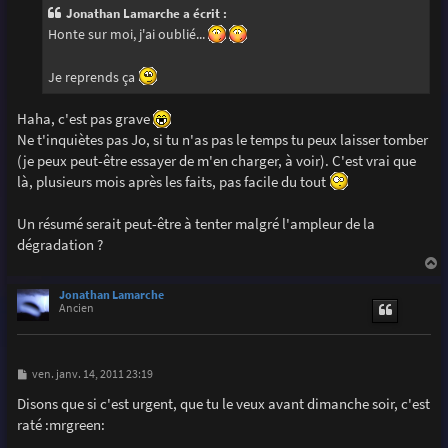
g
Jonathan Lamarche a écrit :
e
Honte sur moi, j'ai oublié...
Je reprends ça
Haha, c'est pas grave
Ne t'inquiètes pas Jo, si tu n'as pas le temps tu peux laisser tomber
(je peux peut-être essayer de m'en charger, à voir). C'est vrai que
là, plusieurs mois après les faits, pas facile du tout
Un résumé serait peut-être à tenter malgré l'ampleur de la
dégradation ?
a
u
Jonathan Lamarche
t
Ancien
M
ven. janv. 14, 2011 23:19
e
s
Disons que si c'est urgent, que tu le veux avant dimanche soir, c'est
s
raté :mrgreen:
a
g