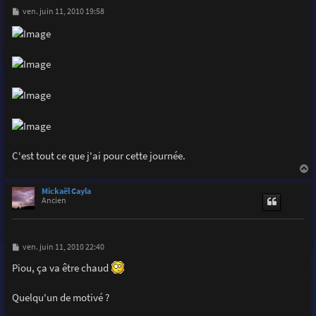
M
ven. juin 11, 2010 19:58
e
s
s
a
g
e
C'est tout ce que j'ai pour cette journée.
a
u
Mickaël Cayla
t
Ancien
M
ven. juin 11, 2010 22:40
e
s
Piou, ça va être chaud
s
a
g
Quelqu'un de motivé ?
e