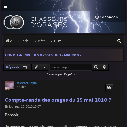
Connexion
R
Accueil
Index du forum
Météo et climatologie des orages
Climatologie des orages
e
COMPTE-RENDU DES ORAGES DU 25 MAI 2010 ?
c
h
Rechercher
Recherche a
Répondre
5 messages • Page
1
sur
1
e
r
Mickaël Cayla
Ancien
c
Compte-rendu des orages du 25 mai 2010 ?
h
M
jeu. mai 27, 2010 19:07
e
e
s
Bonsoir,
r
s
a
g
Je pense qu'un compte-rendu serait le bienvenue pour garder un