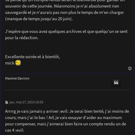
e
souvenir de cette journée. Néanmoins je n'ai absolument rien
sauvegardé et je n'aurais pas non plus le temps de m'en charger
(manque de temps jusqu'au 20 juin).
J'espère que vous avez quelques archives et que quelqu'un se sent
pour la rédaction.
Excellente soirée et à bientôt,
mick
a
u
Maxime Daviron
t
M
jeu. mai 27, 2010 19:55
e
s
Arrrrg je vais jamais y arriver :evil: Je serai bien tenté; j'ai moins de
s
cours; mais j'ai le bac ! Arf, je vais essayer d'aider au maximum
a
g
pour compenser, mais j'aimerai bien faire un compte rendu un de
e
ces 4 :evil: