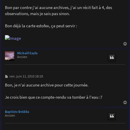
Bon par contre j'ai aucune archives, j'ai un récit fait à 4, des
observations, mais je sais pas sinon.
Bon déjà la carte estofex, ça peut servir :
a
u
Mickaël Cayla
t
Ancien
M
ven. juin 11, 2010 18:18
e
s
Bon, je n'ai aucune archive pour cette journée.
s
a
g
Je crois bien que ce compte-rendu va tomber à l'eau :?
e
a
u
Baptiste Deïdda
t
Ancien