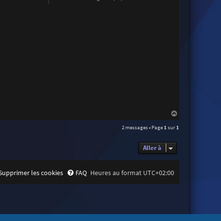
H
a
2 messages • Page
1
sur
1
u
t
Aller à
Supprimer les cookies
FAQ
Heures au format
UTC+02:00