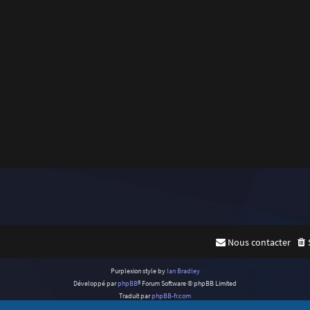
Nous contacter
Purplexion style by
Ian Bradley
Développé par
phpBB
® Forum Software © phpBB Limited
Traduit par
phpBB-fr.com
Confidentialité
|
Conditions