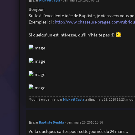
M
Mickaël Cayla
par
»
ven. mars 26, 2010 08:52
e
s
Bonjour,
s
Suite à l'excellente idée de Baptiste, je viens vers vous 
a
g
Exemples ici :
http://www.chasseurs-orages.com/rubriq
e
Si quelqu'un est intéressé, qu'il n'hésite pas :D
Modifié en dernier par
Mickaël Cayla
le dim. mars 28, 2010 15:23, modifi
M
Baptiste Deïdda
par
»
ven. mars 26, 2010 15:36
e
s
Voila quelques cartes pour cette journée du 24 mars...
s