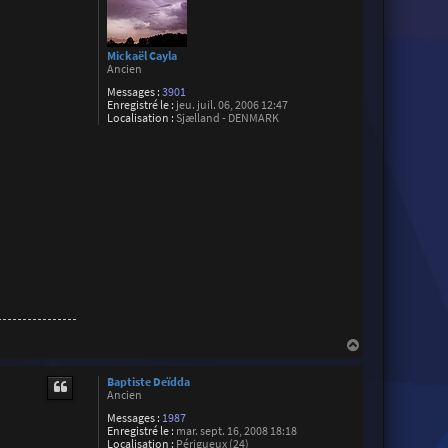
Mickaël Cayla
Ancien
Messages :
3901
Enregistré le :
jeu. juil. 06, 2006 12:47
Localisation :
Sjælland - DENMARK
H
a
u
Baptiste Deïdda
t
Ancien
Messages :
1987
Enregistré le :
mar. sept. 16, 2008 18:18
Localisation :
Périgueux (24)