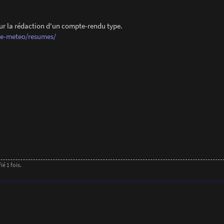
pour la rédaction d'un compte-rendu type.
ue-meteo/resumes/
é 1 fois.