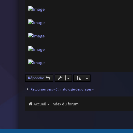
a
g
e
Répondre
Retourner vers « Climatologie des orages »
Accueil
Index du forum