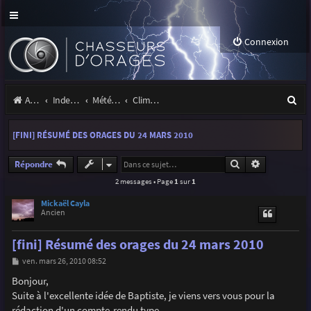
Connexion
R
Accueil
Index du forum
Météo et climatologie des orages
Climatologie des orages
e
[FINI] RÉSUMÉ DES ORAGES DU 24 MARS 2010
c
h
Rechercher
Recherche a
Répondre
2 messages • Page
1
sur
1
e
r
Mickaël Cayla
Ancien
c
[fini] Résumé des orages du 24 mars 2010
h
M
ven. mars 26, 2010 08:52
e
e
s
Bonjour,
r
s
Suite à l'excellente idée de Baptiste, je viens vers vous pour la
a
g
rédaction d'un compte-rendu type.