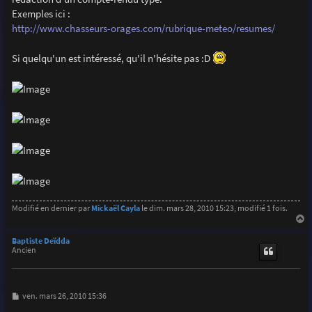
e
Exemples ici :
http://www.chasseurs-orages.com/rubrique-meteo/resumes/
Si quelqu'un est intéressé, qu'il n'hésite pas :D
Modifié en dernier par
Mickaël Cayla
le dim. mars 28, 2010 15:23, modifié 1 fois.
a
u
Baptiste Deïdda
t
Ancien
M
ven. mars 26, 2010 15:36
e