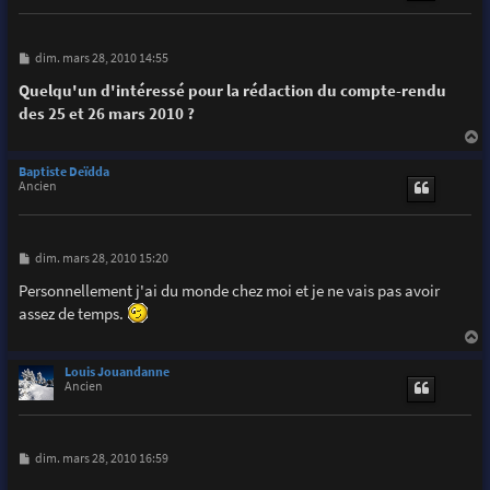
M
dim. mars 28, 2010 14:55
e
s
Quelqu'un d'intéressé pour la rédaction du compte-rendu
s
des 25 et 26 mars 2010 ?
a
g
e
a
u
Baptiste Deïdda
t
Ancien
M
dim. mars 28, 2010 15:20
e
s
Personnellement j'ai du monde chez moi et je ne vais pas avoir
s
assez de temps.
a
g
e
a
u
Louis Jouandanne
t
Ancien
M
dim. mars 28, 2010 16:59
e
s