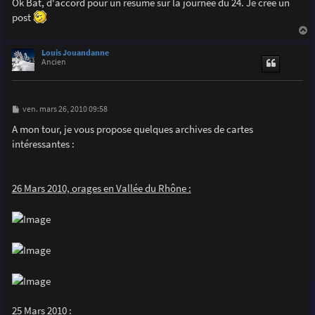
Ok Bat, d'accord pour un résumé sur la journée du 24. Je crée un
post
a
u
Louis Jouandanne
t
Ancien
M
ven. mars 26, 2010 09:58
e
s
A mon tour, je vous propose quelques archives de cartes
s
intéressantes :
a
g
e
26 Mars 2010, orages en Vallée du Rhône :
25 Mars 2010 :