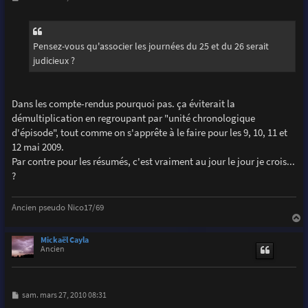
e
s
s
a
g
Pensez-vous qu'associer les journées du 25 et du 26 serait
e
judicieux ?
Dans les compte-rendus pourquoi pas. ça éviterait la
démultiplication en regroupant par "unité chronologique
d'épisode", tout comme on s'apprête à le faire pour les 9, 10, 11 et
12 mai 2009.
Par contre pour les résumés, c'est vraiment au jour le jour je crois...
?
Ancien pseudo Nico17/69
a
u
Mickaël Cayla
t
Ancien
M
sam. mars 27, 2010 08:31
e