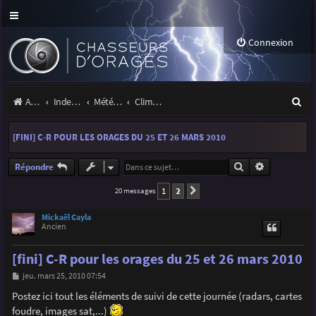
Connexion
R
Accueil
Index du forum
Météo et climatologie des orages
Climatologie des orages
e
[FINI] C-R POUR LES ORAGES DU 25 ET 26 MARS 2010
c
h
Rechercher
Recherche a
Répondre
e
1
2
20 messages
Suivante
r
Mickaël Cayla
Ancien
c
h
[fini] C-R pour les orages du 25 et 26 mars 2010
e
M
jeu. mars 25, 2010 07:54
e
r
s
Postez ici tout les éléments de suivi de cette journée (radars, cartes
s
foudre, images sat,...)
a