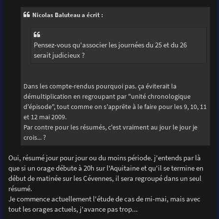
s
s
Nicolas Baluteau a écrit :
a
g
e
Pensez-vous qu'associer les journées du 25 et du 26
serait judicieux ?
Dans les compte-rendus pourquoi pas. ça éviterait la
démultiplication en regroupant par "unité chronologique
d'épisode", tout comme on s'apprête à le faire pour les 9, 10, 11
et 12 mai 2009.
Par contre pour les résumés, c'est vraiment au jour le jour je
crois... ?
Oui, résumé jour pour jour ou du moins période. j'entends par là
que si un orage débute à 20h sur l'Aquitaine et qu'il se termine en
début de matinée sur les Cévennes, il sera regroupé dans un seul
résumé.
Je commence actuellement l'étude de cas de mi-mai, mais avec
tout les orages actuels, j'avance pas trop...