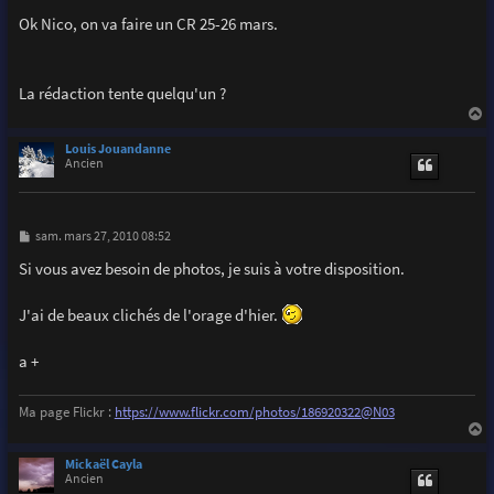
Ok Nico, on va faire un CR 25-26 mars.
La rédaction tente quelqu'un ?
a
u
Louis Jouandanne
t
Ancien
M
sam. mars 27, 2010 08:52
e
s
Si vous avez besoin de photos, je suis à votre disposition.
s
a
g
J'ai de beaux clichés de l'orage d'hier.
e
a +
Ma page Flickr :
https://www.flickr.com/photos/186920322@N03
a
u
Mickaël Cayla
t
Ancien