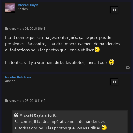
u
Mickaël Cayla
t
Ancien
M
ven. mars 26, 2010 10:45
e
s
Etant donné que les images sont signés, ça ne pose pas de
s
problèmes. Par contre, il faudra impérativement demander des
a
g
autorisations pour les photos que l'on va utiliser
e
En tout cas, il y a vraiment de belles photos, merci Louis
a
u
Nicolas Baluteau
t
Ancien
M
ven. mars 26, 2010 11:49
e
s
s
Mickaël Cayla a écrit :
a
g
Par contre, il faudra impérativement demander des
e
autorisations pour les photos que l'on va utiliser