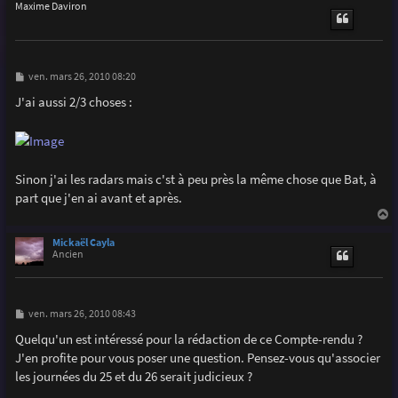
u
Maxime Daviron
t
M
ven. mars 26, 2010 08:20
e
s
J'ai aussi 2/3 choses :
s
a
g
e
Sinon j'ai les radars mais c'st à peu près la même chose que Bat, à
part que j'en ai avant et après.
a
u
Mickaël Cayla
t
Ancien
M
ven. mars 26, 2010 08:43
e
s
Quelqu'un est intéressé pour la rédaction de ce Compte-rendu ?
s
J'en profite pour vous poser une question. Pensez-vous qu'associer
a
g
les journées du 25 et du 26 serait judicieux ?
e