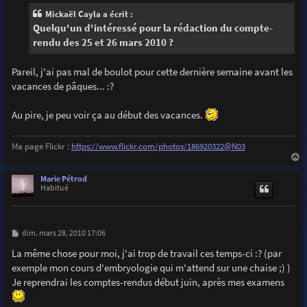
s
Mickaël Cayla a écrit :
a
g
Quelqu'un d'intéressé pour la rédaction du compte-
e
rendu des 25 et 26 mars 2010 ?
Pareil, j'ai pas mal de boulot pour cette dernière semaine avant les
vacances de pâques... :?
Au pire, je peu voir ça au début des vacances.
Ma page Flickr :
https://www.flickr.com/photos/186920322@N03
a
u
Marie Pétrod
t
Habitué
M
dim. mars 28, 2010 17:06
e
s
La même chose pour moi, j'ai trop de travail ces temps-ci :? (par
s
exemple mon cours d'embryologie qui m'attend sur une chaise ;) )
a
g
Je reprendrai les comptes-rendus début juin, après mes examens
e