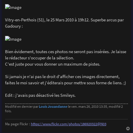
Vitry-en-Perthois (51), le 25 Mars 2010 à 19h12. Superbe arcus par
Gadoury :
Bien évidement, toutes ces photos ne seront pas insérées. Je laisse
le rédacteur s'occuper de la sélection.
C'est juste pour vous donner un maximum de pistes.
Si jamais je n'ai pas le droit d'afficher ces images directement,
faites le moi savoir et j'éditerais pour mettre sous forme de liens. ;)
Edit : j'avais pas désactivé les Smileys.
Modifié en dernier par
Louis Jouandanne
le ven. mars 26, 2010 13:35, modifié 2
fois.
Ma page Flickr :
https://www.flickr.com/photos/186920322@N03
a