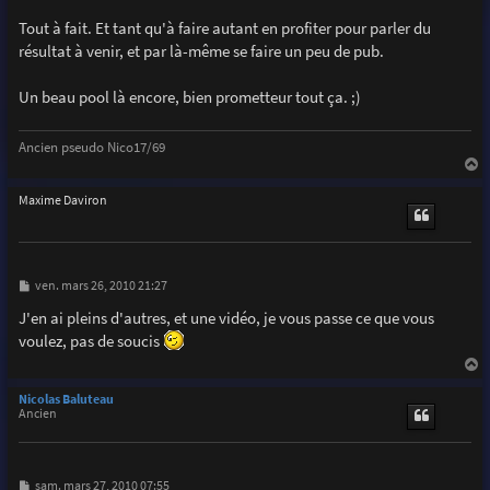
Tout à fait. Et tant qu'à faire autant en profiter pour parler du
résultat à venir, et par là-même se faire un peu de pub.
Un beau pool là encore, bien prometteur tout ça. ;)
Ancien pseudo Nico17/69
a
u
Maxime Daviron
t
M
ven. mars 26, 2010 21:27
e
s
J'en ai pleins d'autres, et une vidéo, je vous passe ce que vous
s
voulez, pas de soucis
a
g
e
a
u
Nicolas Baluteau
t
Ancien
M
sam. mars 27, 2010 07:55