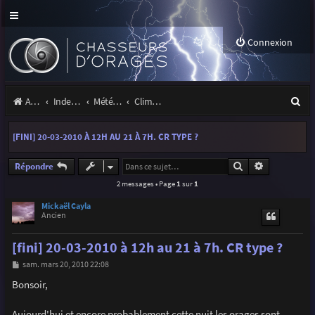
Connexion
R
Accueil
Index du forum
Météo et climatologie des orages
Climatologie des orages
e
[FINI] 20-03-2010 À 12H AU 21 À 7H. CR TYPE ?
c
h
Rechercher
Recherche a
Répondre
2 messages • Page
1
sur
1
e
r
Mickaël Cayla
Ancien
c
[fini] 20-03-2010 à 12h au 21 à 7h. CR type ?
h
M
sam. mars 20, 2010 22:08
e
e
s
Bonsoir,
r
s
a
g
Aujourd'hui et encore probablement cette nuit les orages sont