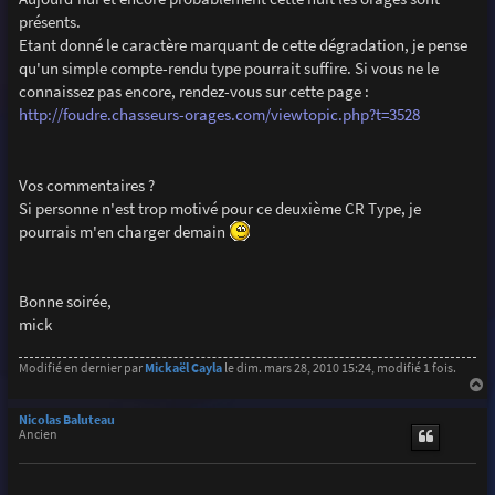
e
présents.
Etant donné le caractère marquant de cette dégradation, je pense
qu'un simple compte-rendu type pourrait suffire. Si vous ne le
connaissez pas encore, rendez-vous sur cette page :
http://foudre.chasseurs-orages.com/viewtopic.php?t=3528
Vos commentaires ?
Si personne n'est trop motivé pour ce deuxième CR Type, je
pourrais m'en charger demain
Bonne soirée,
mick
Modifié en dernier par
Mickaël Cayla
le dim. mars 28, 2010 15:24, modifié 1 fois.
a
u
Nicolas Baluteau
t
Ancien