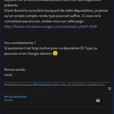
e
présents.
Etant donné le caractère marquant de cette dégradation, je pense
qu'un simple compte-rendu type pourrait suffire. Si vous ne le
connaissez pas encore, rendez-vous sur cette page :
http://foudre.chasseurs-orages.com/viewtopic.php?t=3528
Vos commentaires ?
Si personne n'est trop motivé pour ce deuxième CR Type, je
pourrais m'en charger demain
Bonne soirée,
mick
Modifié en dernier par
Mickaël Cayla
le dim. mars 28, 2010 15:24, modifié 1 fois.
a
u
Nicolas Baluteau
t
Ancien