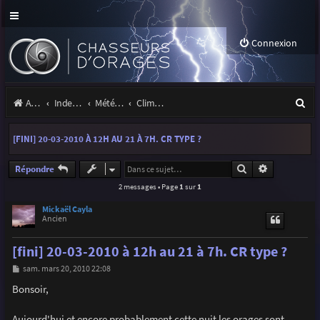
Connexion
R
Accueil
Index du forum
Météo et climatologie des orages
Climatologie des orages
e
[FINI] 20-03-2010 À 12H AU 21 À 7H. CR TYPE ?
c
h
Rechercher
Recherche a
Répondre
2 messages • Page
1
sur
1
e
r
Mickaël Cayla
Ancien
c
[fini] 20-03-2010 à 12h au 21 à 7h. CR type ?
h
M
sam. mars 20, 2010 22:08
e
e
s
Bonsoir,
r
s
a
g
Aujourd'hui et encore probablement cette nuit les orages sont