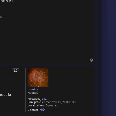
 même en
ont
H
a
u
t
dominic
Habitué
as de la
Messages :
192
Enregistré le :
mar. févr. 09, 2010 23:00
Localisation :
Oyonnax
C
Contact :
o
n