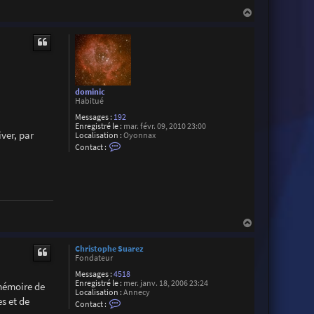
e
z
H
a
u
t
dominic
Habitué
Messages :
192
Enregistré le :
mar. févr. 09, 2010 23:00
iver, par
Localisation :
Oyonnax
C
Contact :
o
n
t
a
c
t
e
r
H
d
a
o
u
m
Christophe Suarez
i
t
Fondateur
n
i
Messages :
4518
c
Enregistré le :
mer. janv. 18, 2006 23:24
 mémoire de
Localisation :
Annecy
s et de
C
Contact :
o