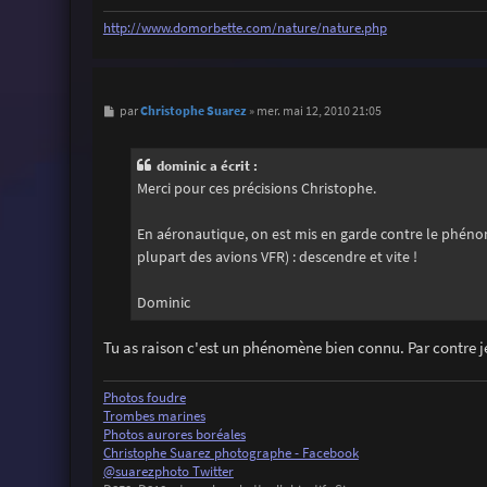
http://www.domorbette.com/nature/nature.php
M
Christophe Suarez
par
»
mer. mai 12, 2010 21:05
e
s
s
dominic a écrit :
a
g
Merci pour ces précisions Christophe.
e
En aéronautique, on est mis en garde contre le phénomè
plupart des avions VFR) : descendre et vite !
Dominic
Tu as raison c'est un phénomène bien connu. Par contre je
Photos foudre
Trombes marines
Photos aurores boréales
Christophe Suarez photographe - Facebook
@suarezphoto Twitter