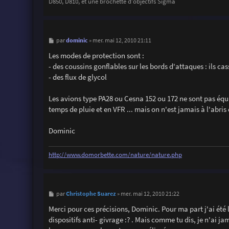
D850, D810, et une brochette d'objectifs Sigma
M
dominic
par
»
mer. mai 12, 2010 21:11
e
s
Les modes de protection sont :
s
- des coussins gonflables sur les bords d'attaques : ils cas
a
g
- des flux de glycol
e
Les avions type PA28 ou Cesna 152 ou 172 ne sont pas équipé
temps de pluie et en VFR ... mais on n'est jamais à l'abris d
Dominic
http://www.domorbette.com/nature/nature.php
M
Christophe Suarez
par
»
mer. mai 12, 2010 21:22
e
s
Merci pour ces précisions, Dominic. Pour ma part j'ai été
s
dispositifs anti- givrage :? . Mais comme tu dis, je n'ai j
a
g