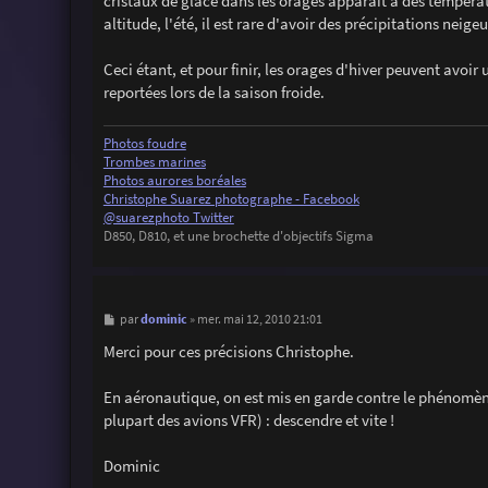
cristaux de glace dans les orages apparait à des températ
altitude, l'été, il est rare d'avoir des précipitations neig
Ceci étant, et pour finir, les orages d'hiver peuvent avoi
reportées lors de la saison froide.
Photos foudre
Trombes marines
Photos aurores boréales
Christophe Suarez photographe - Facebook
@suarezphoto Twitter
D850, D810, et une brochette d'objectifs Sigma
M
dominic
par
»
mer. mai 12, 2010 21:01
e
s
Merci pour ces précisions Christophe.
s
a
g
En aéronautique, on est mis en garde contre le phénomène d
e
plupart des avions VFR) : descendre et vite !
Dominic