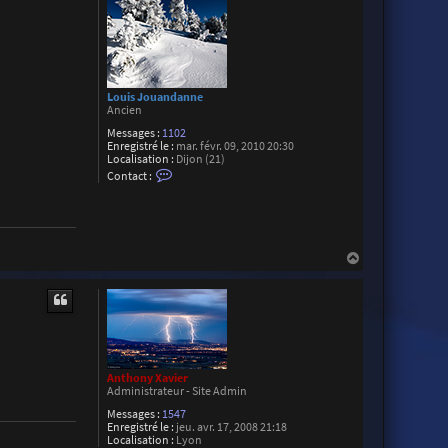
Louis Jouandanne
Ancien
Messages :
1102
Enregistré le :
mar. févr. 09, 2010 20:30
Localisation :
Dijon (21)
C
Contact :
o
n
t
a
c
t
H
e
a
r
u
L
o
t
u
i
s
J
o
Anthony Xavier
u
Administrateur - Site Admin
a
n
Messages :
1547
d
Enregistré le :
jeu. avr. 17, 2008 21:18
a
Localisation :
Lyon
n