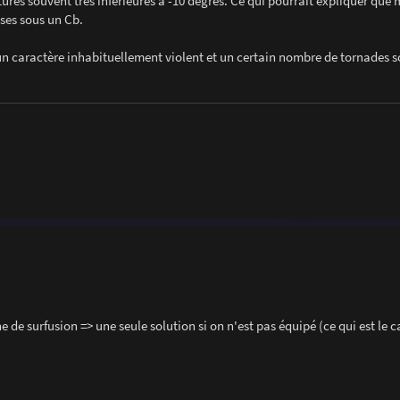
ures souvent très inférieures à -10 degrés. Ce qui pourrait expliquer que
euses sous un Cb.
r un caractère inhabituellement violent et un certain nombre de tornades s
e surfusion => une seule solution si on n'est pas équipé (ce qui est le c