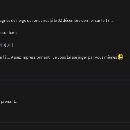
és de neige qui ont circulé le 02 décembre dernier sur le 17...
 sur lcm :
p[u
][/u]
r là... Assez impressionnant ! Je vous laisse juger par vous mêmes
rprenant...