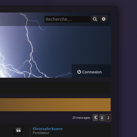
Rechercher
Recherche avanc
Connexion
1
2
23 messages
Précédente
Christophe Suarez
Fondateur