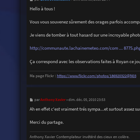
e
s
Hello à tous !
s
a
g
Vous vous souvenez sûrement des orages parfois accompagn
e
Je viens de tomber à tout hasard sur une incroyable photo
http://communaute.lachainemeteo.com/com ... 8775.ph
Ça correspond avec les observations faites à Royan ce jou
Ma page Flickr :
https://www.flickr.com/photos/186920322@N03
M
Anthony Xavier
par
»
dim. déc. 05, 2010 23:53
e
s
Ah en effet c'est vraiment trés sympa...et surtout assez su
s
a
g
Merci du partage.
e
Anthony Xavier Contemplateur invétéré des cieux en colère.