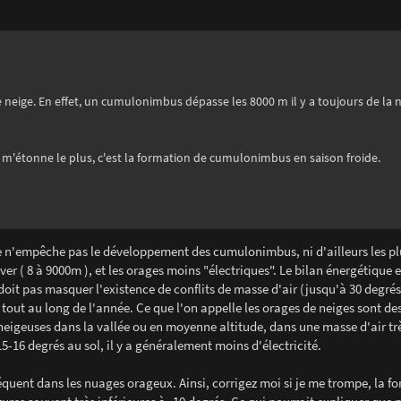
neige. En effet, un cumulonimbus dépasse les 8000 m il y a toujours de la n
i m'étonne le plus, c'est la formation de cumulonimbus en saison froide.
e n'empêche pas le développement des cumulonimbus, ni d'ailleurs les pl
er ( 8 à 9000m ), et les orages moins "électriques". Le bilan énergétique 
doit pas masquer l'existence de conflits de masse d'air (jusqu'à 30 degrés
out au long de l'année. Ce que l'on appelle les orages de neiges sont de
neigeuses dans la vallée ou en moyenne altitude, dans une masse d'air trè
-16 degrés au sol, il y a généralement moins d'électricité.
réquent dans les nuages orageux. Ainsi, corrigez moi si je me trompe, la f