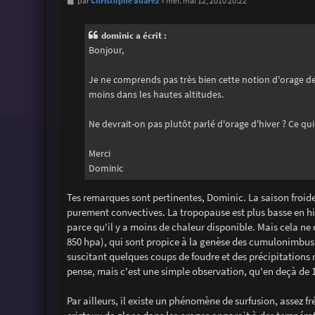
M
Christophe Suarez
par
»
mer. mai 12, 2010 20:22
e
s
s
dominic a écrit :
a
g
Bonjour,
e
Je ne comprends pas très bien cette notion d'orage de 
moins dans les hautes altitudes.
Ne devrait-on pas plutôt parlé d'orage d'hiver ? Ce qu
Merci
Dominic
Tes remarques sont pertinentes, Dominic. La saison froid
purement convectives. La tropopause est plus basse en hiv
parce qu'il y a moins de chaleur disponible. Mais cela ne 
850 hpa), qui sont propice à la genèse des cumulonimbus t
suscitant quelques coups de foudre et des précipitations 
pense, mais c'est une simple observation, qu'en deçà de 15
Par ailleurs, il existe un phénomène de surfusion, assez f