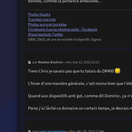
bonnes, comme la portance améliorée...
e
Photos foudre
Trombes marines
Photos aurores boréales
Christophe Suarez photographe - Facebook
@suarezphoto Twitter
D850, D810, et une brochette d'objectifs Sigma
M
Maxime Daviron
par
»
mer. mai 12, 2010 22:23
e
s
Tiens Chris je savais pas que tu tatais du DR400
s
a
g
L'hiver d'une manière générale, c'est moins bien que l'ét
e
Quand aux dispositifs anti gel, comme dit Dominic, ça n'
Perso j'ai lâché ce domaine un certain temps, je devrais m
M
Louis Jouandanne
par
»
dim. déc. 05, 2010 12:44