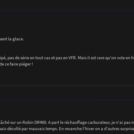
sent la glace.
, pas de série en tout cas et pas en VFR. Mais il est rare qu'on vole en h
e ce faire piéger !
 lâché sur un Robin DR400. A part le réchauffage carburateur, je n'ai pas
amais décollé par mauvais temps. En revanche l'hiver on a d'autres surprise