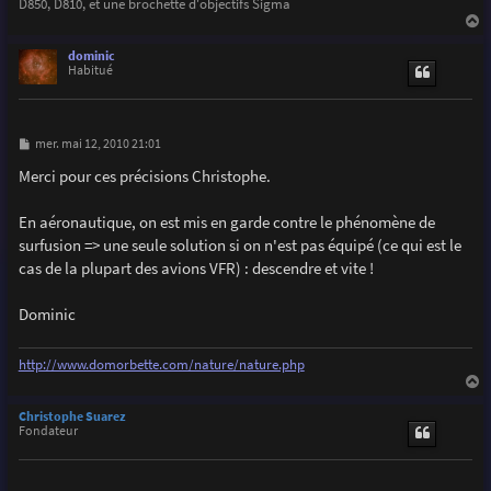
D850, D810, et une brochette d'objectifs Sigma
a
u
dominic
t
Habitué
M
mer. mai 12, 2010 21:01
e
s
Merci pour ces précisions Christophe.
s
a
g
En aéronautique, on est mis en garde contre le phénomène de
e
surfusion => une seule solution si on n'est pas équipé (ce qui est le
cas de la plupart des avions VFR) : descendre et vite !
Dominic
http://www.domorbette.com/nature/nature.php
a
u
Christophe Suarez
t
Fondateur