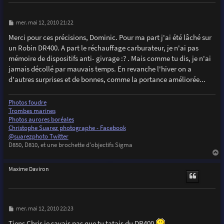
M
mer. mai 12, 2010 21:22
e
s
Merci pour ces précisions, Dominic. Pour ma part j'ai été lâché sur
s
un Robin DR400. A part le réchauffage carburateur, je n'ai pas
a
g
mémoire de dispositifs anti- givrage :? . Mais comme tu dis, je n'ai
e
jamais décollé par mauvais temps. En revanche l'hiver on a
d'autres surprises et de bonnes, comme la portance améliorée...
Photos foudre
Trombes marines
Photos aurores boréales
Christophe Suarez photographe - Facebook
@suarezphoto Twitter
D850, D810, et une brochette d'objectifs Sigma
a
u
Maxime Daviron
t
M
mer. mai 12, 2010 22:23
e
s
Tiens Chris je savais pas que tu tatais du DR400