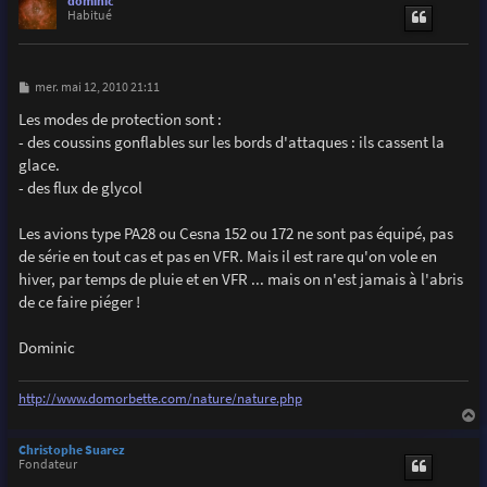
dominic
t
Habitué
M
mer. mai 12, 2010 21:11
e
s
Les modes de protection sont :
s
- des coussins gonflables sur les bords d'attaques : ils cassent la
a
g
glace.
e
- des flux de glycol
Les avions type PA28 ou Cesna 152 ou 172 ne sont pas équipé, pas
de série en tout cas et pas en VFR. Mais il est rare qu'on vole en
hiver, par temps de pluie et en VFR ... mais on n'est jamais à l'abris
de ce faire piéger !
Dominic
http://www.domorbette.com/nature/nature.php
a
u
Christophe Suarez
t
Fondateur