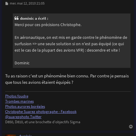
M
mer. mai 12, 2010 21:05
e
s
s
dominic a écrit :
a
g
Merci pour ces précisions Christophe.
e
En aéronautique, on est mis en garde contre le phénomène de
surfusion => une seule solution si on n'est pas équipé (ce qui
est le cas de la plupart des avions VFR) : descendre et vite !
Dominic
Tu as raison c'est un phénomène bien connu. Par contre je pensais
que tous les avions étaient équipés ?
Photos foudre
Trombes marines
Photos aurores boréales
Christophe Suarez photographe - Facebook
@suarezphoto Twitter
D850, D810, et une brochette d'objectifs Sigma
a
u