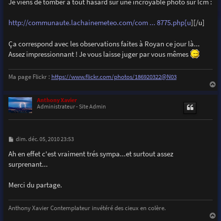
Je viens de tomber à tout hasard sur une incroyable photo sur lcm :
http://communaute.lachainemeteo.com/com ... 8775.php[u
][/u]
Ça correspond avec les observations faites à Royan ce jour là...
Assez impressionnant ! Je vous laisse juger par vous mêmes
Ma page Flickr :
https://www.flickr.com/photos/186920322@N03
a
u
Anthony Xavier
t
Administrateur - Site Admin
M
dim. déc. 05, 2010 23:53
e
s
Ah en effet c'est vraiment trés sympa...et surtout assez
s
surprenant...
a
g
e
Merci du partage.
Anthony Xavier Contemplateur invétéré des cieux en colère.