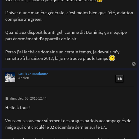
s
a
g
L'hiver d'une manière générale, c'est moins bien que l'été, aviation
e
comprise :mrgreen:
Quand aux dispositifs anti gel, comme dit Dominic, ça n'équipe
pas énormément d'appareils de loisir.
Perso j'ai lâché ce domaine un certain temps, je devrais m'y
remettre à la saison 2012, là je ne trouve plus le temps
a
u
Louis Jouandanne
t
Ancien
M
dim. déc. 05, 2010 12:44
e
s
Hello à tous !
s
a
g
Vous vous souvenez sûrement des orages parfois accompagnés de
e
neige qui ont circulé le 02 décembre dernier sur le 17...